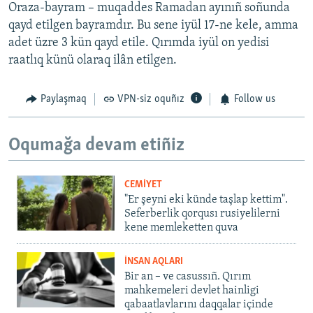
Oraza-bayram – muqaddes Ramadan ayınıñ soñunda
qayd etilgen bayramdır. Bu sene iyül 17-ne kele, amma
adet üzre 3 kün qayd etile. Qırımda iyül on yedisi
raatlıq künü olaraq ilân etilgen.
Paylaşmaq
VPN-siz oquñız
Follow us
Oqumağa devam etiñiz
CEMİYET
"Er şeyni eki künde taşlap kettim".
Seferberlik qorqusı rusiyelilerni
kene memleketten quva
İNSAN AQLARI
Bir an – ve casussıñ. Qırım
mahkemeleri devlet hainligi
qabaatlavlarını daqqalar içinde