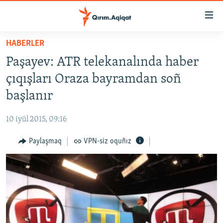
Link
açıqlığı
Esas
HABERLER
mündericege
HABERLER
Paşayev: ATR telekanalında haber
qaytmaq
SİYASET
Baş
çıqışları Oraza bayramdan soñ
İQTİSADİYAT
navigatsiyağa
başlanır
qaytmaq
CEMİYET
Qıdıruvğa
10 iyül 2015, 09:16
MEDENİYET
qaytmaq
Paylaşmaq
VPN-siz oquñız
İNSAN AQLARI
VİDEO
SÜRET
BLOGLAR
FİKİR