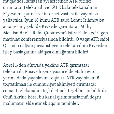
muqaddes Ramazan ayı arfesinde ATR birinci
qırımtatar telekanalı ve LÂLE bala telekanalınıñ
Kiyevden sputnik ve internet vastası ile yayınlavı
yañartıldı. İyün 18 künü ATR saibi Lenur İslâmov bu
aqta resmiy şekilde Kiyevde Qırımtatar Milliy
Meclisniñ reisi Refat Çubarovnıñ iştiraki ile keçirilgen
matbuat konferentsiyasında bildirdi. O vaqıt ATR saibi
Qırımda qalğan jurnalistlerniñ telekanalnıñ Kiyevden
işlep başlağanına alâqası olmağanını bildird
Aprel 1-den dünyada yekâne ATR qırımtatar
telekanalı, Rusiye litsenziyasını elde etalmayıp,
yarımadada yayınlavını toqtattı. ATR yayınlavınıñ
toqtatılması ile cumhuriyet akimiyeti qırımtatar
cemaat telekanalını teşkil etmek teşebbüsini bildirdi.
Onıñ fikrine köre, bu kanal qırımtatarlarnıñ doğru
malümatnı elde etmek aqqını teminler.