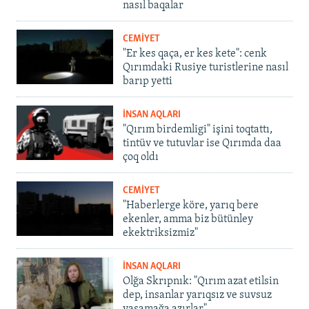
nasıl baqalar
CEMİYET
"Er kes qaça, er kes kete": cenk
Qırımdaki Rusiye turistlerine nasıl
barıp yetti
İNSAN AQLARI
"Qırım birdemligi" işini toqtattı,
tintüv ve tutuvlar ise Qırımda daa
çoq oldı
CEMİYET
"Haberlerge köre, yarıq bere
ekenler, amma biz bütünley
ekektriksizmiz"
İNSAN AQLARI
Olğa Skrıpnık: "Qırım azat etilsin
dep, insanlar yarıqsız ve suvsuz