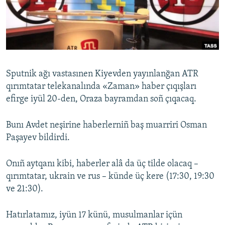
Русский
Українською
QOŞULIÑIZ!
Sputnik ağı vastasınen Kiyevden yayınlanğan ATR
qırımtatar telekanalında «Zaman» haber çıqışları
efirge iyül 20-den, Oraza bayramdan soñ çıqacaq.
RFE/RS bütün saytları
Bunı Avdet neşirine haberlerniñ baş muarriri Osman
Paşayev bildirdi.
Onıñ aytqanı kibi, haberler alâ da üç tilde olacaq –
qırımtatar, ukrain ve rus – künde üç kere (17:30, 19:30
ve 21:30).
Hatırlatamız, iyün 17 künü, musulmanlar içün