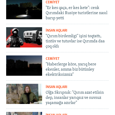
CEMİYET
"Er kes qaça, er kes kete": cenk
Qırımdaki Rusiye turistlerine nasıl
barıp yetti
İNSAN AQLARI
"Qırım birdemligi" işini toqtattı,
tintüv ve tutuvlar ise Qırımda daa
çoq oldı
CEMİYET
"Haberlerge köre, yarıq bere
ekenler, amma biz bütünley
ekektriksizmiz"
İNSAN AQLARI
Olğa Skrıpnık: "Qırım azat etilsin
dep, insanlar yarıqsız ve suvsuz
yaşamağa azırlar"