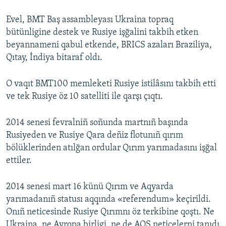
Evel, BMT Baş assambleyası Ukraina topraq
bütünligine destek ve Rusiye işğalini takbih etken
beyannameni qabul etkende, BRICS azaları Braziliya,
Qıtay, İndiya bitaraf oldı.
O vaqıt BMT100 memleketi Rusiye istilâsını takbih etti
ve tek Rusiye öz 10 satelliti ile qarşı çıqtı.
2014 senesi fevralniñ soñunda martnıñ başında
Rusiyeden ve Rusiye Qara deñiz flotunıñ qırım
bölüklerinden atılğan ordular Qırım yarımadasını işğal
ettiler.
2014 senesi mart 16 künü Qırım ve Aqyarda
yarımadanıñ statusı aqqında «referendum» keçirildi.
Onıñ neticesinde Rusiye Qırımnı öz terkibine qoştı. Ne
Ukraina, ne Avropa birligi, ne de AQŞ neticelerni tanıdı