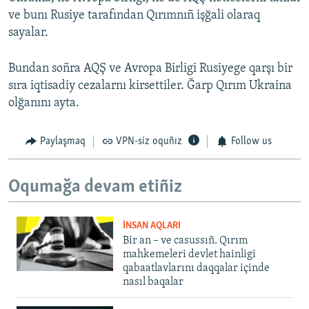
ve bunı Rusiye tarafından Qırımnıñ işğali olaraq
sayalar.
Bundan soñra AQŞ ve Avropa Birligi Rusiyege qarşı bir
sıra iqtisadiy cezalarnı kirsettiler. Ğarp Qırım Ukraina
olğanını ayta.
Paylaşmaq
VPN-siz oquñız
Follow us
Oqumağa devam etiñiz
İNSAN AQLARI
Bir an – ve casussıñ. Qırım
mahkemeleri devlet hainligi
qabaatlavlarını daqqalar içinde
nasıl baqalar