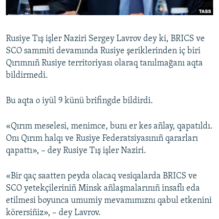
Русский
Українською
Rusiye Tış işler Naziri Sergey Lavrov dey ki, BRICS ve
SCO sammiti devamında Rusiye şeriklerinden iç biri
QOŞULIÑIZ!
Qırımnıñ Rusiye territoriyası olaraq tanılmağanı aqta
bildirmedi.
Bu aqta o iyül 9 künü brifingde bildirdi.
RFE/RS bütün saytları
«Qırım meselesi, menimce, bunı er kes añlay, qapatıldı.
Onı Qırım halqı ve Rusiye Federatsiyasınıñ qararları
qapattı», – dey Rusiye Tış işler Naziri.
«Bir qaç saatten peyda olacaq vesiqalarda BRICS ve
SCO yetekçileriniñ Minsk añlaşmalarınıñ insaflı eda
etilmesi boyunca umumiy mevamımıznı qabul etkenini
körersiñiz», – dey Lavrov.