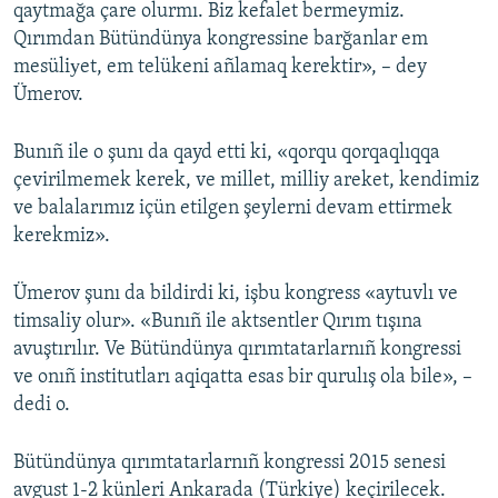
qaytmağa çare olurmı. Biz kefalet bermeymiz.
Qırımdan Bütündünya kongressine barğanlar em
mesüliуet, em telükeni añlamaq kerektir», – dey
Ümerov.
Bunıñ ile o şunı da qayd etti ki, «qorqu qorqaqlıqqa
çevirilmemek kerek, ve millet, milliy areket, kendimiz
ve balalarımız içün etilgen şeylerni devam ettirmek
kerekmiz».
Ümerov şunı da bildirdi ki, işbu kongress «aytuvlı ve
timsaliy olur». «Bunıñ ile aktsentler Qırım tışına
avuştırılır. Ve Bütündünya qırımtatarlarnıñ kongressi
ve onıñ institutları aqiqatta esas bir qurulış ola bile», –
dedi o.
Bütündünya qırımtatarlarnıñ kongressi 2015 senesi
avgust 1-2 künleri Ankarada (Türkiye) keçirilecek.