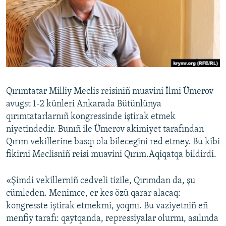
Русский
Українською
QOŞULIÑIZ!
Qırımtatar Milliy Meclis reisiniñ muavini İlmi Ümerov
avugst 1-2 künleri Ankarada Bütünlünya
RFE/RS bütün saytları
qırımtatarlarnıñ kongressinde iştirak etmek
niyetindedir. Bunıñ ile Ümerov akimiyet tarafından
Qırım vekillerine basqı ola bilecegini red etmey. Bu kibi
fikirni Meclisniñ reisi muavini Qırım.Aqiqatqa bildirdi.
«Şimdi vekillerniñ cedveli tizile, Qırımdan da, şu
cümleden. Menimce, er kes özü qarar alacaq:
kongresste iştirak etmekmi, yoqmı. Bu vaziyetniñ eñ
menfiy tarafı: qaytqanda, repressiyalar olurmı, asılında