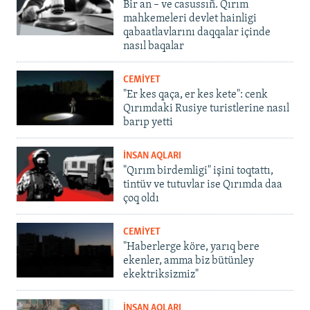
Bir an – ve casussıñ. Qırım
mahkemeleri devlet hainligi
qabaatlavlarını daqqalar içinde
nasıl baqalar
CEMİYET
"Er kes qaça, er kes kete": cenk
Qırımdaki Rusiye turistlerine nasıl
barıp yetti
İNSAN AQLARI
"Qırım birdemligi" işini toqtattı,
tintüv ve tutuvlar ise Qırımda daa
çoq oldı
CEMİYET
"Haberlerge köre, yarıq bere
ekenler, amma biz bütünley
ekektriksizmiz"
İNSAN AQLARI