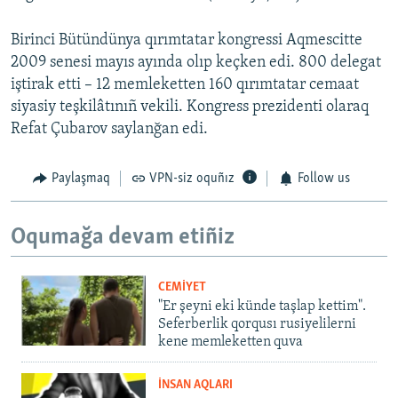
Birinci Bütündünya qırımtatar kongressi Aqmescitte
2009 senesi mayıs ayında olıp keçken edi. 800 delegat
iştirak etti – 12 memleketten 160 qırımtatar cemaat
siyasiy teşkilâtınıñ vekili. Kongress prezidenti olaraq
Refat Çubarov saylanğan edi.
Paylaşmaq
VPN-siz oquñız
Follow us
Oqumağa devam etiñiz
CEMİYET
"Er şeyni eki künde taşlap kettim".
Seferberlik qorqusı rusiyelilerni
kene memleketten quva
İNSAN AQLARI