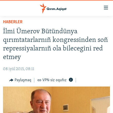
Link
açıqlığı
Esas
HABERLER
mündericege
HABERLER
İlmi Ümerov Bütündünya
qaytmaq
SİYASET
Baş
qırımtatarlarnıñ kongressinden soñ
İQTİSADİYAT
navigatsiyağa
repressiyalarnıñ ola bilecegini red
qaytmaq
CEMİYET
etmey
Qıdıruvğa
MEDENİYET
qaytmaq
08 iyül 2015, 08:11
İNSAN AQLARI
Paylaşmaq
VPN-siz oquñız
VİDEO
SÜRET
BLOGLAR
FİKİR