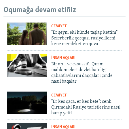
Oqumağa devam etiñiz
CEMİYET
"Er şeyni eki künde taşlap kettim".
Seferberlik qorqusı rusiyelilerni
kene memleketten quva
İNSAN AQLARI
Bir an – ve casussıñ. Qırım
mahkemeleri devlet hainligi
qabaatlavlarını daqqalar içinde
nasıl baqalar
CEMİYET
"Er kes qaça, er kes kete": cenk
Qırımdaki Rusiye turistlerine nasıl
barıp yetti
İNSAN AQLARI