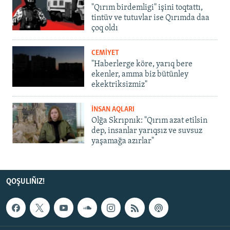
"Qırım birdemligi" işini toqtattı,
tintüv ve tutuvlar ise Qırımda daa
çoq oldı
CEMİYET
"Haberlerge köre, yarıq bere
ekenler, amma biz bütünley
ekektriksizmiz"
İNSAN AQLARI
Olğa Skrıpnık: "Qırım azat etilsin
dep, insanlar yarıqsız ve suvsuz
yaşamağa azırlar"
QOŞULIÑIZ!