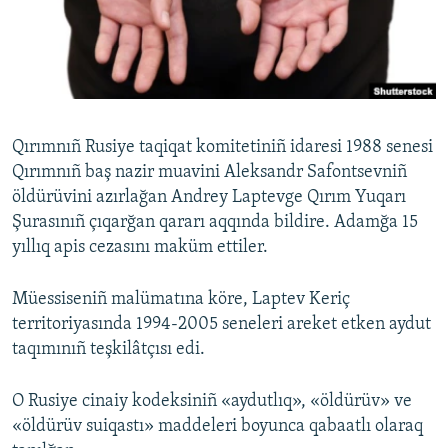
Русский
Українською
QOŞULIÑIZ!
Qırımnıñ Rusiye taqiqat komitetiniñ idaresi 1988 senesi
Qırımnıñ baş nazir muavini Aleksandr Safontsevniñ
öldürüvini azırlağan Andrey Laptevge Qırım Yuqarı
RFE/RS bütün saytları
Şurasınıñ çıqarğan qararı aqqında bildire. Adamğa 15
yıllıq apis cezasını maküm ettiler.
Müessiseniñ malümatına köre, Laptev Keriç
territoriyasında 1994-2005 seneleri areket etken aydut
taqımınıñ teşkilâtçısı edi.
O Rusiye cinaiy kodeksiniñ «aydutlıq», «öldürüv» ve
«öldürüv suiqastı» maddeleri boyunca qabaatlı olaraq