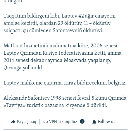
tanılğan.
Taqqatnıñ bildirgeni kibi, Laptev 42 ağır cinayetni
amelge keçirdi, olardan 29 öldürüv, 11 – öldürüv
suiqastı, şu cümleden Safontsevniñ öldürüvi.
Matbuat hızmetiniñ malümatına köre, 2005 senesi
Laptev Qırımdan Rusiye Federatsiyasına ketti, amma
2014 senesi dekabr ayında Moskvada yaqalanıp,
Qırımğa yollanıldı.
Laptev mahkeme qararına itiraz bildirecekmi, belgisiz.
Aleksandr Safontsev 1998 senesi fevral 5 künü Qırımda
«Tavriya» turistik bazasına kirgende öldürildi.
Paylaşmaq
VPN-siz oquñız
Follow us