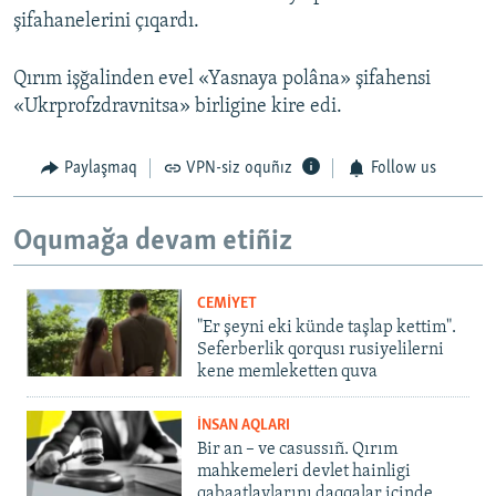
şifahanelerini çıqardı.
Qırım işğalinden evel «Yasnaya polâna» şifahensi
«Ukrprofzdravnitsa» birligine kire edi.
Paylaşmaq
VPN-siz oquñız
Follow us
Oqumağa devam etiñiz
CEMİYET
"Er şeyni eki künde taşlap kettim".
Seferberlik qorqusı rusiyelilerni
kene memleketten quva
İNSAN AQLARI
Bir an – ve casussıñ. Qırım
mahkemeleri devlet hainligi
qabaatlavlarını daqqalar içinde