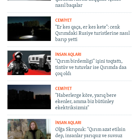
nasıl baqalar
CEMİYET
"Er kes qaça, er kes kete": cenk
Qırımdaki Rusiye turistlerine nasıl
barıp yetti
İNSAN AQLARI
"Qırım birdemligi" işini toqtattı,
tintüv ve tutuvlar ise Qırımda daa
çoq oldı
CEMİYET
"Haberlerge köre, yarıq bere
ekenler, amma biz bütünley
ekektriksizmiz"
İNSAN AQLARI
Olğa Skrıpnık: "Qırım azat etilsin
dep, insanlar yarıqsız ve suvsuz