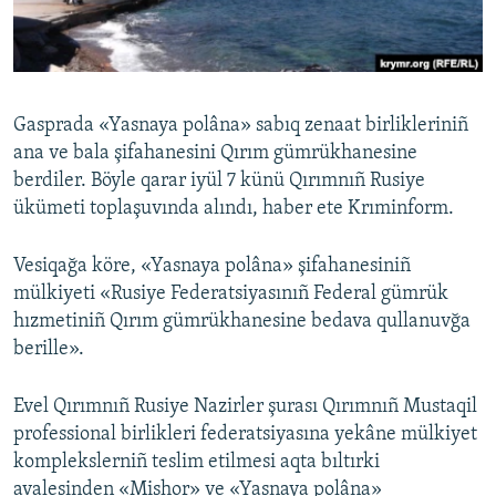
Русский
Українською
Gasprada «Yasnaya polâna» sabıq zenaat birlikleriniñ
QOŞULIÑIZ!
ana ve bala şifahanesini Qırım gümrükhanesine
berdiler. Böyle qarar iyül 7 künü Qırımnıñ Rusiye
ükümeti toplaşuvında alındı, haber ete Krıminform.
RFE/RS bütün saytları
Vesiqağa köre, «Yasnaya polâna» şifahanesiniñ
mülkiyeti «Rusiye Federatsiyasınıñ Federal gümrük
hızmetiniñ Qırım gümrükhanesine bedava qullanuvğa
berille».
Evel Qırımnıñ Rusiye Nazirler şurası Qırımnıñ Mustaqil
professional birlikleri federatsiyasına yekâne mülkiyet
komplekslerniñ teslim etilmesi aqta bıltırki
avalesinden «Mishor» ve «Yasnaya polâna»