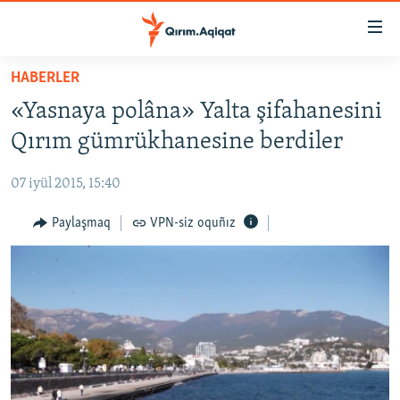
Link
açıqlığı
Esas
HABERLER
mündericege
HABERLER
«Yasnaya polâna» Yalta şifahanesini
qaytmaq
SİYASET
Baş
Qırım gümrükhanesine berdiler
İQTİSADİYAT
navigatsiyağa
qaytmaq
07 iyül 2015, 15:40
CEMİYET
Qıdıruvğa
MEDENİYET
Paylaşmaq
VPN-siz oquñız
qaytmaq
İNSAN AQLARI
VİDEO
SÜRET
BLOGLAR
FİKİR