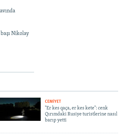
lavında
 başı Nikolay
CEMİYET
"Er kes qaça, er kes kete": cenk
Qırımdaki Rusiye turistlerine nasıl
barıp yetti