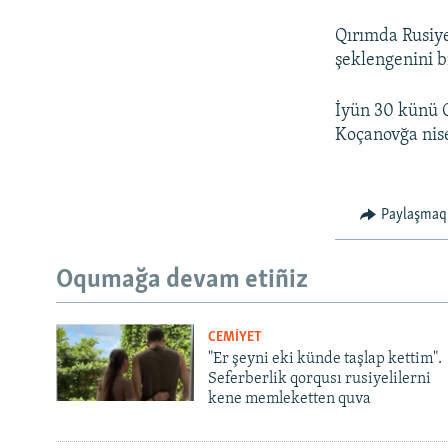
Qırımda Rusiye
şeklengenini b
İyün 30 künü Q
Koçanovğa nise
Paylaşmaq
Oqumağa devam etiñiz
CEMİYET
"Er şeyni eki künde taşlap kettim".
Seferberlik qorqusı rusiyelilerni
kene memleketten quva