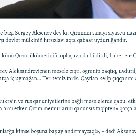
e başı Sergey Aksenov dey ki, Qırımnıñ sanayı siyaseti naz
şı devlet mülkiniñ hırsızlavı aqta qabaat uydurılğandır.
 7 künü Qırım ükümetiniñ toplaşuvında bildirdi, haber ete 
ey Aleksandroviçnen mesele çıqtı, ögrenip baqtıq, uydurıl
tqa iç uymağan… Ter-temiz tarik. Qaydan kelip çıqqanını 
«ukrain ve rus qanuniyetlerine bağlı meselelerde qabul et
alarnı etken Qırım memurlarını qanunsız taqipten» qorçal
anlarğa kimse boşuna baş aylandırmaycaq!», – dedi Aksenov