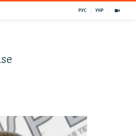
РУС
УКР
mse