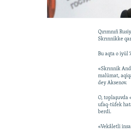
Qırımnıñ Rusiy
Skrınnikke qar
Bu aqta o iyül
«Skrınnik Andr
malümat, aqiqa
dey Aksenov.
O, toplaşuvda 
ufaq-tüfek hat
berdi.
«Vekâletli ins