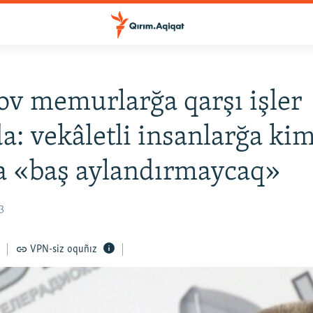
v memurlarğa qarşı işler
a: vekâletli insanlarğa ki
a «baş aylandırmaycaq»
3
VPN-siz oquñız