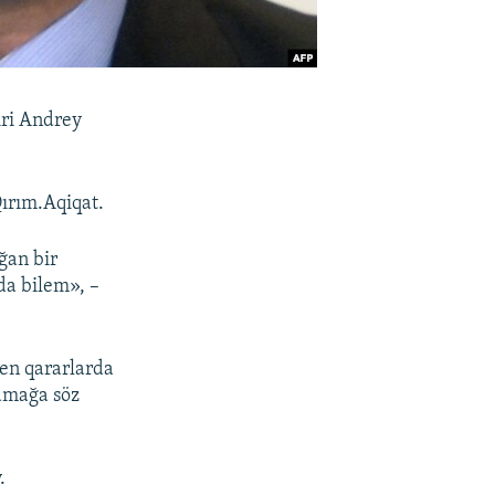
iri Andrey
Qırım.Aqiqat.
ğan bir
da bilem», –
ken qararlarda
amağa söz
.