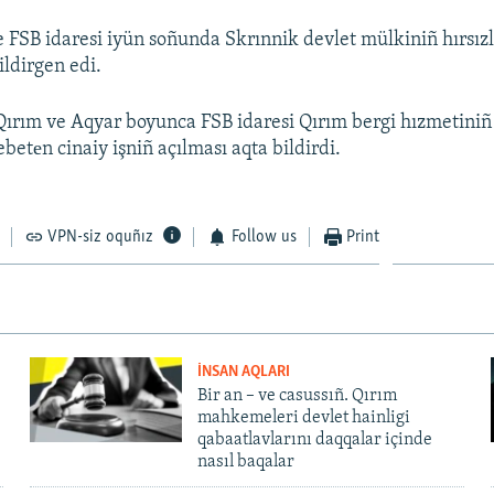
 FSB idaresi iyün soñunda Skrınnik devlet mülkiniñ hırsız
ildirgen edi.
ırım ve Aqyar boyunca FSB idaresi Qırım bergi hızmetiniñ
betеn cinaiy işniñ açılması aqta bildirdi.
VPN-siz oquñız
Follow us
Print
İNSAN AQLARI
Bir an – ve casussıñ. Qırım
mahkemeleri devlet hainligi
qabaatlavlarını daqqalar içinde
nasıl baqalar