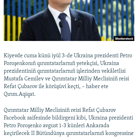
Русский
Українською
QOŞULIÑIZ!
Kiyevde cuma künü iyül 3-de Ukraina prezidenti Petro
Poroşenkonıñ qırımtatarlarnıñ yetekçisi, Ukraina
RFE/RS bütün saytları
prezidentiniñ qırımtatarlarnıñ işlerinden vekâletlisi
Mustafa Cemilev ve Qırımtatar Milliy Meclisiniñ reisi
Refat Çubarov ile körüşüvi keçti, – haber ete
Qırım.Aqiqat.
Qırımtatar Milliy Meclisiniñ reisi Refat Çubarov
Facebook saifesinde bildirgeni kibi, Ukraina prezidenti
Petro Poroşenko avgust 1-3 künleri Ankarada
keçirilecek II Bütündünya qırımtatarlarnıñ kongressine