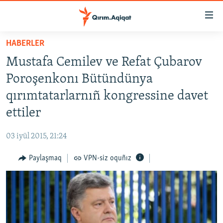
Link
açıqlığı
Esas
HABERLER
mündericege
HABERLER
Mustafa Cemilev ve Refat Çubarov
qaytmaq
SİYASET
Baş
Poroşenkonı Bütündünya
İQTİSADİYAT
navigatsiyağa
qırımtatarlarnıñ kongressine davet
qaytmaq
CEMİYET
ettiler
Qıdıruvğa
MEDENİYET
qaytmaq
03 iyül 2015, 21:24
İNSAN AQLARI
Paylaşmaq
VPN-siz oquñız
VİDEO
SÜRET
BLOGLAR
FİKİR