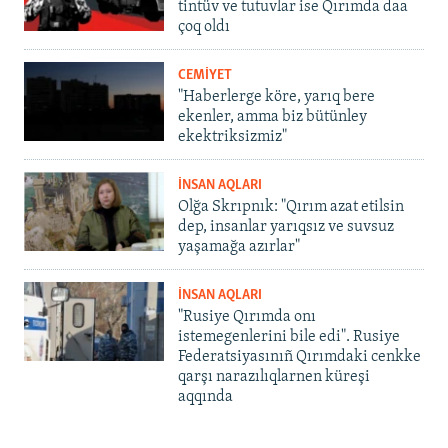
tintüv ve tutuvlar ise Qırımda daa
çoq oldı
CEMİYET
"Haberlerge köre, yarıq bere
ekenler, amma biz bütünley
ekektriksizmiz"
İNSAN AQLARI
Olğa Skrıpnık: "Qırım azat etilsin
dep, insanlar yarıqsız ve suvsuz
yaşamağa azırlar"
İNSAN AQLARI
"Rusiye Qırımda onı
istemegenlerini bile edi". Rusiye
Federatsiyasınıñ Qırımdaki cenkke
qarşı narazılıqlarnen küreşi
aqqında