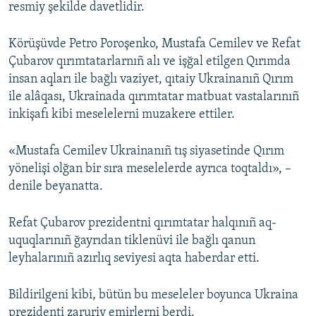
resmiy şekilde davetlidir.
Körüşüvde Petro Poroşenko, Mustafa Cemilev ve Refat
Çubarov qırımtatarlarnıñ alı ve işğal etilgen Qırımda
insan aqları ile bağlı vaziyet, qıtaiy Ukrainanıñ Qırım
ile alâqası, Ukrainada qırımtatar matbuat vastalarınıñ
inkişafı kibi meselelerni muzakere ettiler.
«Mustafa Cemilev Ukrainanıñ tış siyasetinde Qırım
yönelişi olğan bir sıra meselelerde ayrıca toqtaldı», –
denile beyanatta.
Refat Çubarov prezidentni qırımtatar halqınıñ aq-
uquqlarınıñ ğayrıdan tiklenüvi ile bağlı qanun
leyhalarınıñ azırlıq seviyesi aqta haberdar etti.
Bildirilgeni kibi, bütün bu meseleler boyunca Ukraina
prezidenti zaruriy emirlerni berdi.