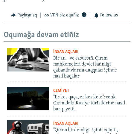
Paylaşmaq
VPN-siz oquñız
Follow us
Oqumağa devam etiñiz
İNSAN AQLARI
Bir an – ve casussıñ. Qırım
mahkemeleri devlet hainligi
qabaatlavlarını daqqalar içinde
nasıl baqalar
CEMİYET
"Er kes qaça, er kes kete": cenk
Qırımdaki Rusiye turistlerine nasıl
barıp yetti
İNSAN AQLARI
"Qırım birdemligi" işini toqtattı,