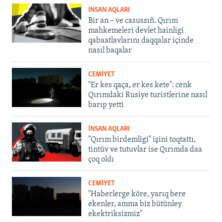
İNSAN AQLARI
Bir an – ve casussıñ. Qırım
mahkemeleri devlet hainligi
qabaatlavlarını daqqalar içinde
nasıl baqalar
CEMİYET
"Er kes qaça, er kes kete": cenk
Qırımdaki Rusiye turistlerine nasıl
barıp yetti
İNSAN AQLARI
"Qırım birdemligi" işini toqtattı,
tintüv ve tutuvlar ise Qırımda daa
çoq oldı
CEMİYET
"Haberlerge köre, yarıq bere
ekenler, amma biz bütünley
ekektriksizmiz"