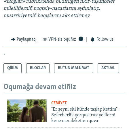
«Bloglar» rubrikasında bildirilgen fikir-tüşünceler
müelliflerniñ noqtaiy-nazarlarını aydınlatıp,
muarririyetniñ baqışlarını aks ettirmey
Paylaşmaq
VPN-siz oquñız
Follow us
*
QIRIM
BLOGLAR
BUTÜN MALÜMAT
AKTUAL
Oqumağa devam etiñiz
CEMİYET
"Er şeyni eki künde taşlap kettim".
Seferberlik qorqusı rusiyelilerni
kene memleketten quva