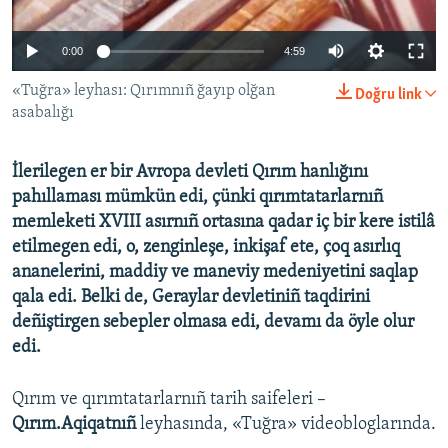
Русский
0:00
4:59
Українською
«Tuğra» leyhası: Qırımnıñ ğayıp olğan
Doğru link
asabalığı
QOŞULIÑIZ!
İlerilegen er bir Avropa devleti Qırım hanlığını
pahıllaması mümkün edi, çünki qırımtatarlarnıñ
RFE/RS bütün saytları
memleketi XVIII asırnıñ ortasına qadar iç bir kere istilâ
etilmegen edi, o, zenginleşe, inkişaf ete, çoq asırlıq
ananelerini, maddiy ve maneviy medeniyetini saqlap
qala edi. Belki de, Geraylar devletiniñ taqdirini
deñiştirgen sebepler olmasa edi, devamı da öyle olur
edi.
Qırım ve qırımtatarlarnıñ tarih saifeleri –
Qırım.Aqiqatnıñ
leyhasında, «Tuğra» videobloglarında.