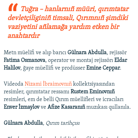
Tuğra – hanlarnıñ müüri, qırımtatar
devletçiliginiñ timsali, Qırımnıñ şimdiki
vaziyetini añlamağa yardım etken bir
anahtardır
Metn müelifi ve alıp barıcı
Gülnara Abdulla
, rejissör
Fatima Osmanova
, operator ve montaj rejissörı
Eldar
Halilov
, ğaye müellifi ve prodüsser
Emine Ceppar
.
Videoda
Nizami İbraimovnıñ
kollektsiyasından
resimler, qırımtatar ressamı
Rustem Eminovnıñ
resimleri, em de belli Qırım müellifleri ve icracıları
Enver İzmaylov
ve
Afize Kasaranıñ
muzıkası qullanıla.
Gülnara Abdulla
, Qırım tarihçısı