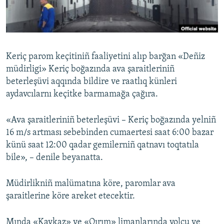
Русский
Українською
Keriç parom keçitiniñ faaliyetini alıp barğan «Deñiz
QOŞULIÑIZ!
müdirligi» Keriç boğazında ava şaraitleriniñ
beterleşüvi aqqında bildire ve raatlıq künleri
aydavcılarnı keçitke barmamağa çağıra.
RFE/RS bütün saytları
«Ava şaraitleriniñ beterleşüvi – Keriç boğazında yelniñ
16 m/s artması sebebinden cumaertesi saat 6:00 bazar
künü saat 12:00 qadar gemilerniñ qatnavı toqtatıla
bile», – denile beyanatta.
Müdirlikniñ malümatına köre, paromlar ava
şaraitlerine köre areket etecektir.
Mında «Kavkaz» ve «Qırım» limanlarında yolcu ve