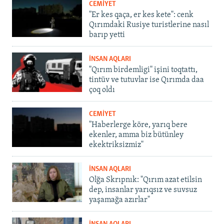
CEMİYET
"Er kes qaça, er kes kete": cenk
Qırımdaki Rusiye turistlerine nasıl
barıp yetti
İNSAN AQLARI
"Qırım birdemligi" işini toqtattı,
tintüv ve tutuvlar ise Qırımda daa
çoq oldı
CEMİYET
"Haberlerge köre, yarıq bere
ekenler, amma biz bütünley
ekektriksizmiz"
İNSAN AQLARI
Olğa Skrıpnık: "Qırım azat etilsin
dep, insanlar yarıqsız ve suvsuz
yaşamağa azırlar"