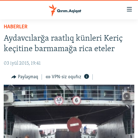
Link
açıqlığı
Esas
HABERLER
mündericege
HABERLER
Aydavcılarğa raatlıq künleri Keriç
qaytmaq
SİYASET
Baş
keçitine barmamağa rica eteler
İQTİSADİYAT
navigatsiyağa
qaytmaq
03 iyül 2015, 19:41
CEMİYET
Qıdıruvğa
MEDENİYET
Paylaşmaq
VPN-siz oquñız
qaytmaq
İNSAN AQLARI
VİDEO
SÜRET
BLOGLAR
FİKİR