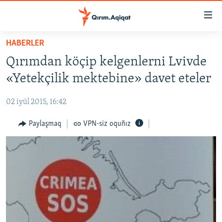
Link
açıqlığı
Esas
HABERLER
mündericege
HABERLER
Qırımdan köçip kelgenlerni Lvivde
qaytmaq
SİYASET
Baş
«Yetekçilik mektebine» davet eteler
İQTİSADİYAT
navigatsiyağa
qaytmaq
02 iyül 2015, 16:42
CEMİYET
Qıdıruvğa
MEDENİYET
Paylaşmaq
VPN-siz oquñız
qaytmaq
İNSAN AQLARI
VİDEO
SÜRET
BLOGLAR
FİKİR