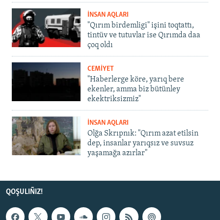
İNSAN AQLARI
"Qırım birdemligi" işini toqtattı,
tintüv ve tutuvlar ise Qırımda daa
çoq oldı
CEMİYET
"Haberlerge köre, yarıq bere
ekenler, amma biz bütünley
ekektriksizmiz"
İNSAN AQLARI
Olğa Skrıpnık: "Qırım azat etilsin
dep, insanlar yarıqsız ve suvsuz
yaşamağa azırlar"
QOŞULIÑIZ!