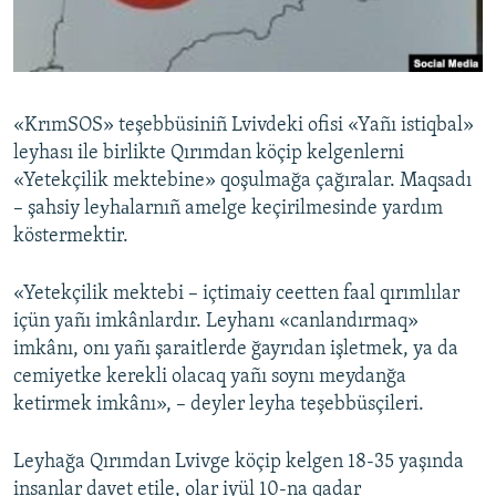
Русский
Українською
«KrımSOS» teşebbüsiniñ Lvivdeki ofisi «Yañı istiqbal»
QOŞULIÑIZ!
leyhası ile birlikte Qırımdan köçip kelgenlerni
«Yetekçilik mektebine» qoşulmağa çağıralar. Maqsadı
– şahsiy leуhаlarnıñ amelge keçirilmesinde yardım
köstermektir.
RFE/RS bütün saytları
«Yetekçilik mektebi – içtimaiy ceetten faal qırımlılar
içün yañı imkânlardır. Leyhanı «canlandırmaq»
imkânı, onı yañı şaraitlerde ğayrıdan işletmek, ya da
cemiyetke kerekli olacaq yañı soynı meydanğa
ketirmek imkânı», – deyler leyha teşebbüsçileri.
Leyhağa Qırımdan Lvivge köçip kelgen 18-35 yaşında
insanlar davet etile, olar iyül 10-na qadar