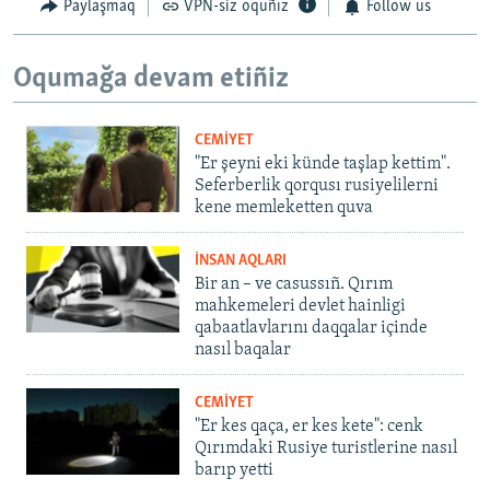
Paylaşmaq
VPN-siz oquñız
Follow us
Oqumağa devam etiñiz
CEMİYET
"Er şeyni eki künde taşlap kettim".
Seferberlik qorqusı rusiyelilerni
kene memleketten quva
İNSAN AQLARI
Bir an – ve casussıñ. Qırım
mahkemeleri devlet hainligi
qabaatlavlarını daqqalar içinde
nasıl baqalar
CEMİYET
"Er kes qaça, er kes kete": cenk
Qırımdaki Rusiye turistlerine nasıl
barıp yetti