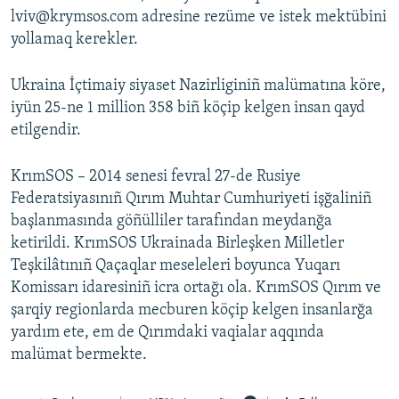
lviv@krymsos.com adresine rezüme ve istek mektübini
yollamaq kerekler.
Ukraina İçtimaiy siyaset Nazirliginiñ malümatına köre,
iyün 25-ne 1 million 358 biñ köçip kelgen insan qayd
etilgendir.
KrımSOS – 2014 senesi fevral 27-de Rusiye
Federatsiyasınıñ Qırım Muhtar Cumhuriyeti işğaliniñ
başlanmasında göñülliler tarafından meydanğa
ketirildi. KrımSOS Ukrainada Birleşken Milletler
Teşkilâtınıñ Qaçaqlar meseleleri boyunca Yuqarı
Komissarı idaresiniñ icra ortağı ola. KrımSOS Qırım ve
şarqiy regionlarda mecburen köçip kelgen insanlarğa
yardım ete, em de Qırımdaki vaqialar aqqında
malümat bermekte.