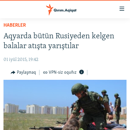
Link
açıqlığı
Esas
HABERLER
mündericege
HABERLER
Aqyarda bütün Rusiyeden kelgen
qaytmaq
SİYASET
Baş
balalar atışta yarıştılar
İQTİSADİYAT
navigatsiyağa
qaytmaq
01 iyül 2015, 19:42
CEMİYET
Qıdıruvğa
MEDENİYET
Paylaşmaq
VPN-siz oquñız
qaytmaq
İNSAN AQLARI
VİDEO
SÜRET
BLOGLAR
FİKİR