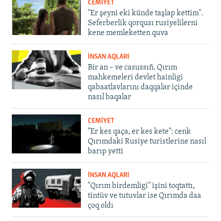
CEMİYET
"Er şeyni eki künde taşlap kettim".
Seferberlik qorqusı rusiyelilerni
kene memleketten quva
İNSAN AQLARI
Bir an – ve casussıñ. Qırım
mahkemeleri devlet hainligi
qabaatlavlarını daqqalar içinde
nasıl baqalar
CEMİYET
"Er kes qaça, er kes kete": cenk
Qırımdaki Rusiye turistlerine nasıl
barıp yetti
İNSAN AQLARI
"Qırım birdemligi" işini toqtattı,
tintüv ve tutuvlar ise Qırımda daa
çoq oldı