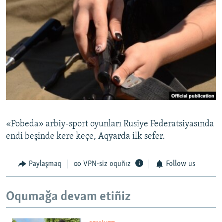
«Pobeda» arbiy-sport oyunları Rusiye Federatsiyasında
endi beşinde kere keçe, Aqyarda ilk sefer.
Paylaşmaq
VPN-siz oquñız
Follow us
Oqumağa devam etiñiz