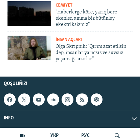
CEMİYET
"Haberlerge köre, yarıq bere
ekenler, amma biz bütünley
ekektriksizmiz"
İNSAN AQLARI
Olğa Skrıpnık: "Qırım azat etilsin
dep, insanlar yarıqsız ve suvsuz
yaşamağa azırlar"
QOŞULIÑIZ!
INFO
© Qırım.Aqiqat, 2026 | All Rights Reserved.
УКР
РУС