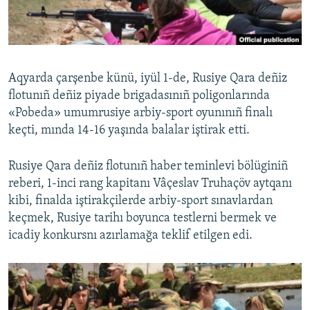
Русский
Українською
Aqyarda çarşenbe künü, iyül 1-de, Rusiye Qara deñiz
QOŞULIÑIZ!
flotunıñ deñiz piyade brigadasınıñ poligonlarında
«Pobeda» umumrusiye arbiy-sport oyunınıñ finalı
keçti, mında 14-16 yaşında balalar iştirak etti.
RFE/RS bütün saytları
Rusiye Qara deñiz flotunıñ haber teminlevi bölüginiñ
reberi, 1-inci rang kapitanı Vâçeslav Truhaçöv aytqanı
kibi, finalda iştirakçilerde arbiy-sport sınavlardan
keçmek, Rusiye tarihı boyunca testlerni bermek ve
icadiy konkursnı azırlamağa teklif etilgen edi.