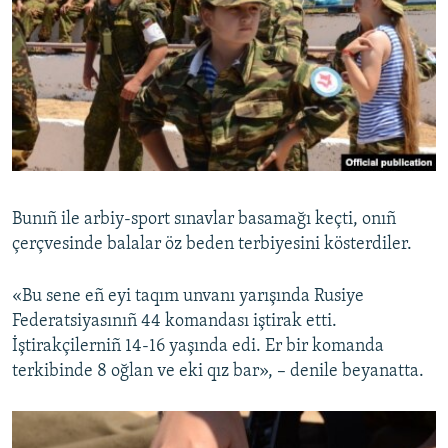
Bunıñ ile arbiy-sport sınavlar basamağı keçti, onıñ
çerçvesinde balalar öz beden terbiyesini kösterdiler.
«Bu sene eñ eyi taqım unvanı yarışında Rusiye
Federatsiyasınıñ 44 komandası iştirak etti.
İştirakçilerniñ 14-16 yaşında edi. Er bir komanda
terkibinde 8 oğlan ve eki qız bar», – denile beyanatta.