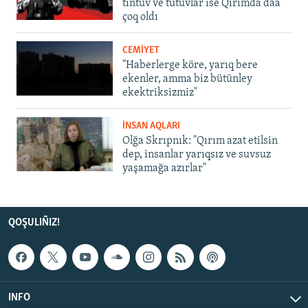
tintüv ve tutuvlar ise Qırımda daa
çoq oldı
CEMİYET
"Haberlerge köre, yarıq bere
ekenler, amma biz bütünley
ekektriksizmiz"
İNSAN AQLARI
Olğa Skrıpnık: "Qırım azat etilsin
dep, insanlar yarıqsız ve suvsuz
yaşamağa azırlar"
QOŞULIÑIZ!
INFO