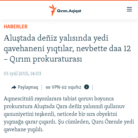
Link
açıqlığı
Esas
HABERLER
mündericege
HABERLER
Аluştada deñiz yalısında yedi
qaytmaq
SİYASET
Baş
qavehaneni yıqtılar, nevbette daa 12
İQTİSADİYAT
navigatsiyağa
– Qırım prokuraturası
qaytmaq
CEMİYET
Qıdıruvğa
01 iyül 2015, 14:03
MEDENİYET
qaytmaq
Paylaşmaq
VPN-siz oquñız
İNSAN AQLARI
Aqmescitniñ rayonlarara tabiat qoruvı boyunca
VİDEO
prokuratura Aluştada Qara deñiz yalısınıñ qullanuv
SÜRET
qanuniyetini teşkerdi, neticede bir sıra obyektni
BLOGLAR
yıqmağa qarar çıqardı. Şu cümleden, Quru Özende yedi
qavehane yıqıldı.
FİKİR