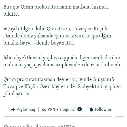
Bu aqta Qırım prokuraturasınıñ matbuat hızmeti
Русский
bildire.
Українською
«Qayd etilgeni kibi, Quru Özen, Tuvaq ve Küçük
QOŞULIÑIZ!
Özende deñiz yalısında qanunsız sürette qurulğan
binalar bar», – denile beyanatta.
İşbu obyektlerniñ yıqıluvı aqqında diger menbalardan
RFE/RS bütün saytları
malümat yoq, qavehane saiplerinden de izaat kelmedi.
Qırım prokuraturasında deyler ki, iyülde Aluştanıñ
Tuvaq ve Küçük Özen köylerinde 12 obyektniñ yıqıluvı
planlaştırıla.
Paylaşmaq
VPN-siz oquñız
Follow us