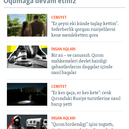
Oqumağa devam etiñiz
CEMİYET
"Er şeyni eki künde taşlap kettim".
Seferberlik qorqusı rusiyelilerni
kene memleketten quva
İNSAN AQLARI
Bir an – ve casussıñ. Qırım
mahkemeleri devlet hainligi
qabaatlavlarını daqqalar içinde
nasıl baqalar
CEMİYET
"Er kes qaça, er kes kete": cenk
Qırımdaki Rusiye turistlerine nasıl
barıp yetti
İNSAN AQLARI
"Qırım birdemligi" işini toqtattı,