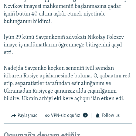
Novikov imayesi mahkemeniñ başlanmasına qadar
işniñ bütün 40 cıltını aşkâr etmek niyetinde
bulunğanını bildirdi.
İyün 29 künü Savçenkonıñ advokatı Nikolay Polozov
imaye iş malümatlarını ögrenmege bitirgenini qayd
etti.
Nadejda Savçenko keçken seneniñ iyül ayından
itibaren Rusiye apishanesinde buluna. O, qabaatını red
etip, separatistler tarafından esir alınğanını ve
Ukrainadan Rusiyege qanunsız alda çıqarılğanını
bildire. Ukrain arbiyi eki kere açlıqnı ilân etken edi.
Paylaşmaq
VPN-siz oquñız
Follow us
Oqumağa devam etiñiz