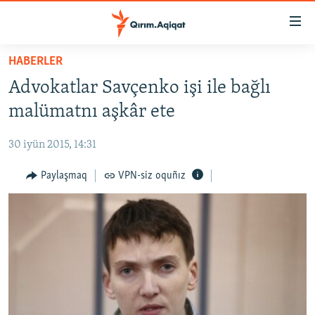
Link
açıqlığı
Esas
HABERLER
mündericege
HABERLER
Advokatlar Savçenko işi ile bağlı
qaytmaq
SİYASET
Baş
malümatnı aşkâr ete
İQTİSADİYAT
navigatsiyağa
qaytmaq
30 iyün 2015, 14:31
CEMİYET
Qıdıruvğa
MEDENİYET
Paylaşmaq
VPN-siz oquñız
qaytmaq
İNSAN AQLARI
VİDEO
SÜRET
BLOGLAR
FİKİR