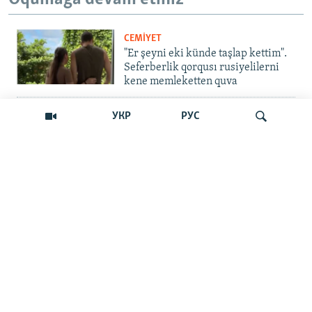
CEMİYET
"Er şeyni eki künde taşlap kettim".
Seferberlik qorqusı rusiyelilerni
kene memleketten quva
İNSAN AQLARI
УКР
РУС
Bir an – ve casussıñ. Qırım
mahkemeleri devlet hainligi
qabaatlavlarını daqqalar içinde
nasıl baqalar
Qıdırmaq
CEMİYET
"Er kes qaça, er kes kete": cenk
Qırımdaki Rusiye turistlerine nasıl
barıp yetti
İNSAN AQLARI
"Qırım birdemligi" işini toqtattı,
tintüv ve tutuvlar ise Qırımda daa