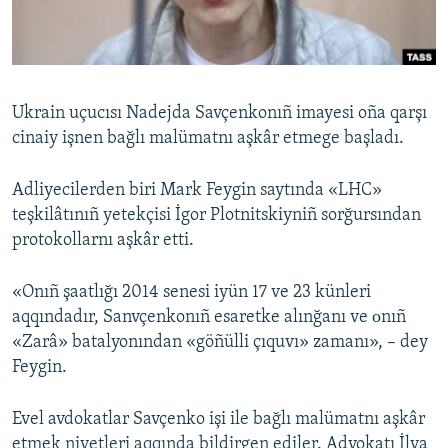
Русский
Українською
Ukrain uçucısı Nadejda Savçenkonıñ imayesi oña qarşı
QOŞULIÑIZ!
cinaiy işnen bağlı malümatnı aşkâr etmege başladı.
Adliyecilerden biri Mark Feygin saytında «LHC»
teşkilâtınıñ yetekçisi İgor Plotnitskiyniñ sorğursından
RFE/RS bütün saytları
protokollarnı aşkâr etti.
«Onıñ şaatlığı 2014 senesi iyün 17 ve 23 künleri
aqqındadır, Sanvçenkonıñ esaretke alınğanı ve оnıñ
«Zarâ» batalyonından «göñülli çıquvı» zamanı», – dey
Feygin.
Evel avdokatlar Savçenko işi ile bağlı malümatnı aşkâr
etmek niyetleri aqqında bildirgen ediler. Advokatı İlya