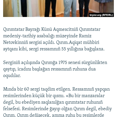
Русский
Українською
Qırımtatar Bayrağı Künü Aqmescitniñ Qırımtatar
QOŞULIÑIZ!
medeniy-tarihiy asabalığı müzeyinde Ramiz
Netovkinniñ sergisi açıldı. Qırım.Aqiqat mühbiri
aytqanı kibi, sergi ressamnıñ 55 yıllığına bağışlana.
RFE/RS bütün saytları
Serginiñ açılışında Qırımğa 1975 senesi sürgünlikten
qaytıp, icadını başlağan ressamnıñ ruhuna dua
oqudılar.
Mında bir 60 sergi taqdim etilgen. Ressamnıñ yapqan
resimlerinden küçük bir qısmı. «Bu bir manzaralar
degil, bu ebediyen saqlanılğan qırımtatar ruhunıñ
felsefesi. Resimlerinde ğayıp olğan Qırım degil, ebediy
Qırım. Qırım deñişecek, amma ruhu bu resimlerde