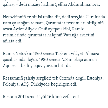
qalır», – dedi müzey hadimi Şefiha Abdurahmanova.
Netovkinniñ er bir işi unikaldir, dedi sergide Ukrainada
nam qazanğan ressam, Qırımtatar ressamları birliginiñ
azası Ayder Aliyev. Onıñ aytqanı kibi, Ramiz
resimlerinde qırımtatar halqınıñ Vatanğa avdetini
añlata edi.
Ramiz Netovkin 1960 senesi Taşkent vilâyeti Almazar
qasabasında doğdı. 1980 senesi N.Samokişa adında
Aqmescit bediiy oquv yurtunı bitirdi.
Ressamnıñ şahsiy sergileri tek Qırımda degil, Estoniya,
Poloniya, AQŞ, Türkiyede keçirilgen edi.
Ressam 2011 senesi iyül 16 künü vefat etti.