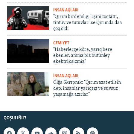
İNSAN AQLARI
"Qırım birdemligi" işini toqtattı,
tintüv ve tutuvlar ise Qırımda daa
çoq oldı
CEMİYET
"Haberlerge köre, yarıq bere
ekenler, amma biz bütünley
ekektriksizmiz"
İNSAN AQLARI
Olğa Skrıpnık: "Qırım azat etilsin
dep, insanlar yarıqsız ve suvsuz
yaşamağa azırlar"
QOŞULIÑIZ!