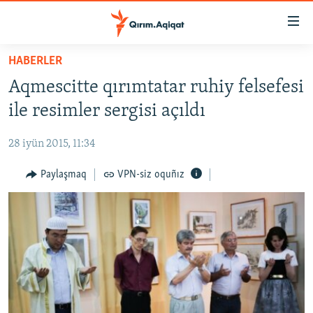
Link
açıqlığı
Esas
HABERLER
mündericege
HABERLER
Aqmescitte qırımtatar ruhiy felsefesi
qaytmaq
SİYASET
Baş
ile resimler sergisi açıldı
İQTİSADİYAT
navigatsiyağa
qaytmaq
28 iyün 2015, 11:34
CEMİYET
Qıdıruvğa
MEDENİYET
Paylaşmaq
VPN-siz oquñız
qaytmaq
İNSAN AQLARI
VİDEO
SÜRET
BLOGLAR
FİKİR