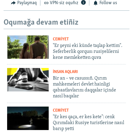
Paylaşmaq
VPN-siz oquñız
Follow us
Oqumağa devam etiñiz
CEMİYET
"Er şeyni eki künde taşlap kettim".
Seferberlik qorqusı rusiyelilerni
kene memleketten quva
İNSAN AQLARI
Bir an – ve casussıñ. Qırım
mahkemeleri devlet hainligi
qabaatlavlarını daqqalar içinde
nasıl baqalar
CEMİYET
"Er kes qaça, er kes kete": cenk
Qırımdaki Rusiye turistlerine nasıl
barıp yetti