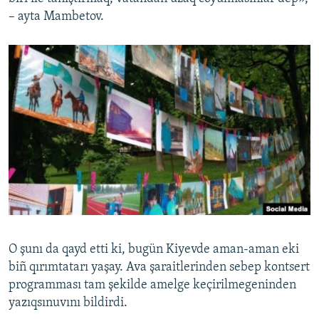
– ayta Mambetov.
O şunı da qayd etti ki, bugün Kiyevde aman-aman eki
biñ qırımtatarı yaşay. Ava şaraitlerinden sebep kontsert
programması tam şekilde amelge keçirilmegeninden
yazıqsınuvını bildirdi.