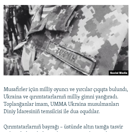
Musafirler içün milliy oyuncı ve yırcılar çıqışta bulundı,
Ukraina ve qırımtatarlarnıñ milliу gimni yanğıradı.
Toplanğanlar imam, UMMA Ukraina musulmanları
Diniy İdaresiniñ temsilcisi ile dua oqudılar.
Qırımtatarlarnıñ bayrağı – üstünde altın tamğa tasvir