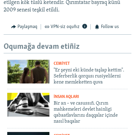
etilgen kök tüslü ketendir. Qırımtatar bayraq künü
2009 senesi teşkil etildi.
Paylaşmaq
VPN-siz oquñız
Follow us
Oqumağa devam etiñiz
CEMİYET
"Er şeyni eki künde taşlap kettim".
Seferberlik qorqusı rusiyelilerni
kene memleketten quva
İNSAN AQLARI
Bir an – ve casussıñ. Qırım
mahkemeleri devlet hainligi
qabaatlavlarını daqqalar içinde
nasıl baqalar