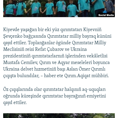
Русский
Українською
Kiyevde yaşağan bir eki yüz qırımtatarı Kiyevniñ
QOŞULIÑIZ!
Şevçenko bağçasında Qırımtatar milliy bayraq kününi
qayd ettiler. Toplanğanlar ögünde Qırımtatar Milliy
Meclisiniñ reisi Refat Çubarov ve Ukraina
prezidentiniñ qırımtatarlarnıñ işlerinden vekâletlisi
RFE/RS bütün saytları
Mustafa Cemilev, Qırım ve Aqyar meseleleri boyunca
Ukraina delvet hızmetiniñ başı Aslan Ömer Qırımlı
çıqışta bulundılar, – haber ete Qırım.Aqiqat mühbiri.
Öz çıqışlarında olar qırımtatar halqınıñ aq-uquqları
oğrunda küreşinde qırımtatar bayrağınıñ emiyetini
qayd ettiler.