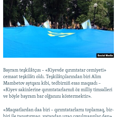
Bayram teşkilâtçısı – «Kiyevde qırımtatar cemiyeti»
cemaat teşkilâtı oldı. Teşkilâtçılarından biri Alim
Mambetov aytqanı kibi, tedbirniñ esas maqsadı –
«Kiyev sakinlerine qırımtatarlarnıñ öz milliy timsalleri
ve böyle bayram bar olğanını köstermektir».
«Maqsatlardan daa biri – qırımtatarlarnı toplamaq, bir-
biri ile tanıştırmaq, vatandan uzaq coyulmasınlar dep»,