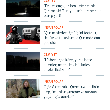
CEMİYET
"Er kes qaça, er kes kete": cenk
Qırımdaki Rusiye turistlerine nasıl
barıp yetti
İNSAN AQLARI
"Qırım birdemligi" işini toqtattı,
tintüv ve tutuvlar ise Qırımda daa
çoq oldı
CEMİYET
"Haberlerge köre, yarıq bere
ekenler, amma biz bütünley
ekektriksizmiz"
İNSAN AQLARI
Olğa Skrıpnık: "Qırım azat etilsin
dep, insanlar yarıqsız ve suvsuz
yaşamağa azırlar"