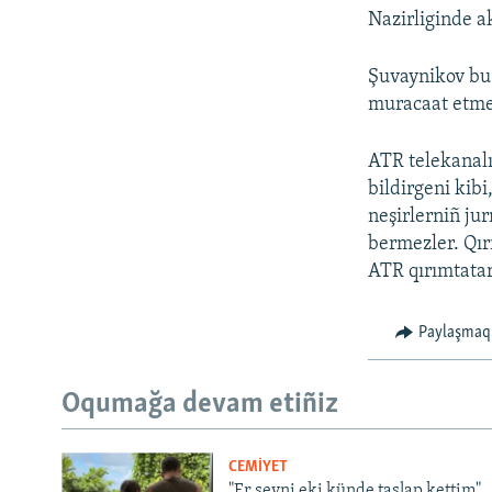
Nazirliginde a
Şuvaynikov bu 
muracaat etmeg
ATR telekanalı
bildirgeni kibi
neşirlerniñ ju
bermezler. Qır
ATR qırımtatar
Paylaşmaq
Oqumağa devam etiñiz
CEMİYET
"Er şeyni eki künde taşlap kettim".