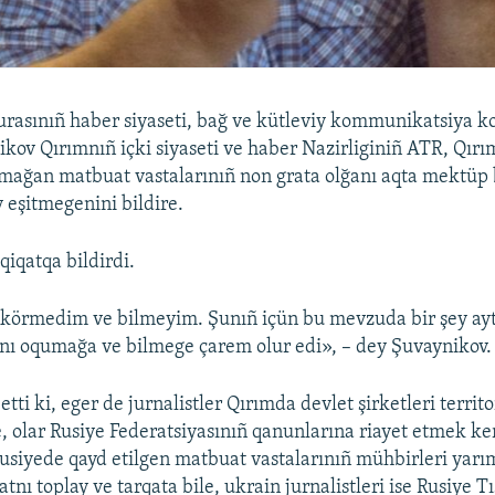
urasınıñ haber siyaseti, bağ ve kütleviy kommunikatsiya ko
kov Qırımnıñ içki siyaseti ve haber Nazirliginiñ ATR, Qırı
mağan matbuat vastalarınıñ non grata olğanı aqta mektüp 
y eşitmegenini bildire.
qiqatqa bildirdi.
körmedim ve bilmeyim. Şunıñ içün bu mevzuda bir şey a
nı oqumağa ve bilmege çarem olur edi», – dey Şuvaynikov.
etti ki, eger de jurnalistler Qırımda devlet şirketleri territ
e, olar Rusiye Federatsiyasınıñ qanunlarına riayet etmek ker
Rusiyede qayd etilgen matbuat vastalarınıñ mühbirleri yar
nı toplay ve tarqata bile, ukrain jurnalistleri ise Rusiye Tış