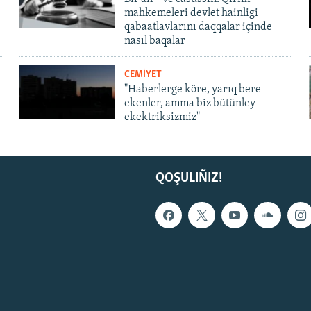
mahkemeleri devlet hainligi
qabaatlavlarını daqqalar içinde
nasıl baqalar
CEMİYET
"Haberlerge köre, yarıq bere
ekenler, amma biz bütünley
ekektriksizmiz"
QOŞULIÑIZ!