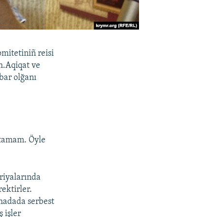
mitetiniñ reisi
m.Aqiqat ve
bar olğanı
ytamam. Öyle
oriyalarında
ektirler.
ımadada serbest
 işler