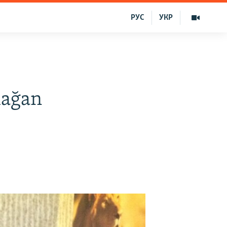
РУС
УКР
lağan