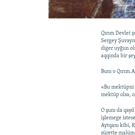
Qırım Devlet ş
Sergey Şuvayni
diger uyğun ol
aqqında bir şe
Bunı o Qırım.A
«Bu mektüpni 
mektüp olsa, o
O şunı da qayd 
işlemege istes
Aytqanı kibi, 
sürette malümat