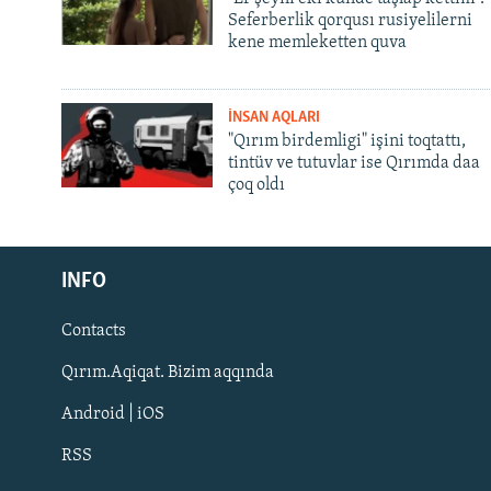
Seferberlik qorqusı rusiyelilerni
kene memleketten quva
İNSAN AQLARI
"Qırım birdemligi" işini toqtattı,
tintüv ve tutuvlar ise Qırımda daa
çoq oldı
Русский
INFO
Українською
Contacts
QOŞULIÑIZ!
Qırım.Aqiqat. Bizim aqqında
Android | iOS
RSS
RFE/RS bütün saytları