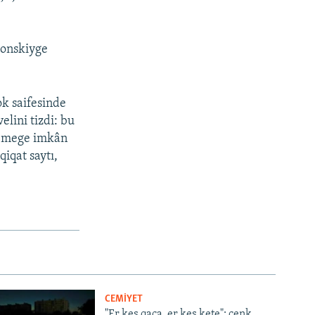
lonskiyge
k saifesinde
elini tizdi: bu
şlemege imkân
iqat saytı,
CEMİYET
"Er kes qaça, er kes kete": cenk