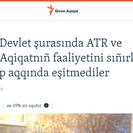
Devlet şurasında ATR ve
Aqiqatnıñ faaliyetini sıñır
 aqqında eşitmediler
16
VPN-siz oquñız