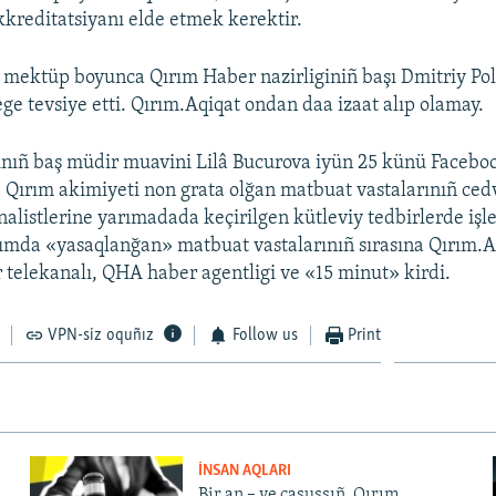
kkreditatsiyanı elde etmek kerektir.
mektüp boyunca Qırım Haber nazirliginiñ başı Dmitriy Po
e tevsiye etti. Qırım.Aqiqat ondan daa izaat alıp olamay.
nıñ baş müdir muavini Lilâ Bucurova iyün 25 künü Faceboo
, Qırım akimiyeti non grata olğan matbuat vastalarınıñ cedv
rnalistlerine yarımadada keçirilgen kütleviy tedbirlerde i
ımda «yasaqlanğan» matbuat vastalarınıñ sırasına Qırım.Aq
 telekanalı, QHA haber agentligi ve «15 minut» kirdi.
VPN-siz oquñız
Follow us
Print
İNSAN AQLARI
Bir an – ve casussıñ. Qırım