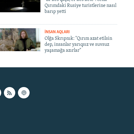
Qırımdaki Rusiye turistlerine nasıl
barıp yetti
İNSAN AQLARI
Olğa Skrıpnık: "Qırım azat etilsin
dep, insanlar yarıqsız ve suvsuz
yaşamağa azırlar"