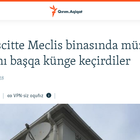
itte Meclis binasında mü
ını başqa künge keçirdiler
28
VPN-siz oquñız