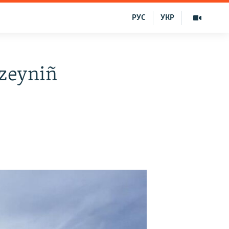
РУС
УКР
zeyniñ