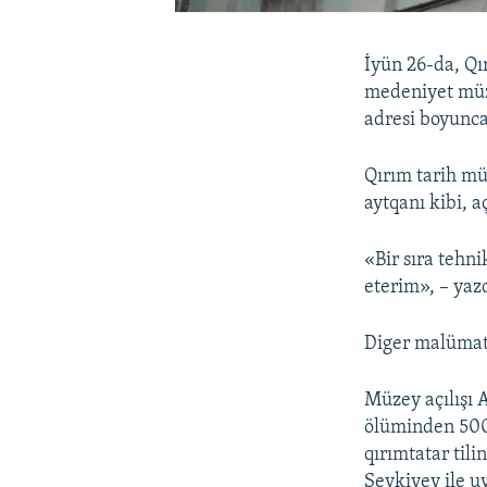
İyün 26-da, Qı
medeniyet müze
adresi boyunca
Qırım tarih mü
aytqanı kibi, aç
«Bir sıra tehn
eterim», – yaz
Diger malümatı
Müzey açılışı 
ölüminden 500 
qırımtatar til
Şevkiyev ile uy