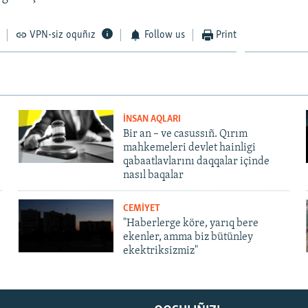
VPN-siz oquñız
Follow us
Print
İNSAN AQLARI
Bir an – ve casussıñ. Qırım
mahkemeleri devlet hainligi
qabaatlavlarını daqqalar içinde
nasıl baqalar
CEMİYET
"Haberlerge köre, yarıq bere
ekenler, amma biz bütünley
ekektriksizmiz"