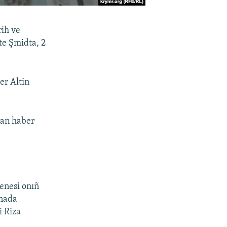
rih ve
te Şmidta, 2
er Altin
dan haber
enesi onıñ
inada
i Riza