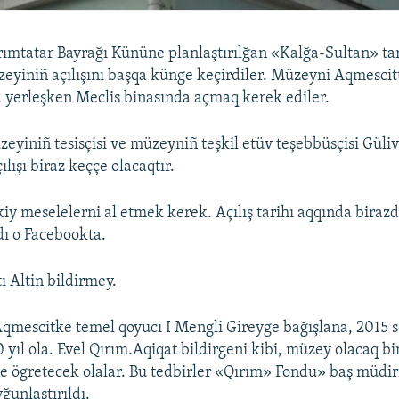
rımtatar Bayrağı Kününe planlaştırılğan «Kalğa-Sultan» ta
yiniñ açılışını başqa künge keçirdiler. Müzeyni Aqmescit
 yerleşken Meclis binasında açmaq kerek ediler.
zeyiniñ tesisçisi ve müzeyniñ teşkil etüv teşebbüsçisi Güliv
ılışı biraz keççe olacaqtır.
ikiy meselelerni al etmek kerek. Açılış tarihı aqqında biraz
dı o Facebookta.
 Altin bildirmey.
Aqmescitke temel qoyucı I Mengli Gireyge bağışlana, 2015 s
yıl ola. Evel Qırım.Aqiqat bildirgeni kibi, müzey olacaq b
ine ögretecek olalar. Bu tedbirler «Qırım» Fondu» baş müdir
ğunlaştırıldı.