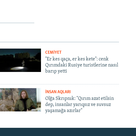
CEMİYET
"Er kes qaça, er kes kete": cenk
Qırımdaki Rusiye turistlerine nasıl
barıp yetti
İNSAN AQLARI
Olğa Skrıpnık: "Qırım azat etilsin
dep, insanlar yarıqsız ve suvsuz
yaşamağa azırlar"