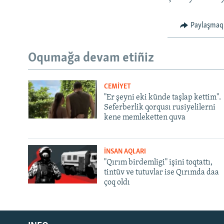
Paylaşmaq
Oqumağa devam etiñiz
CEMİYET
"Er şeyni eki künde taşlap kettim".
Seferberlik qorqusı rusiyelilerni
kene memleketten quva
İNSAN AQLARI
"Qırım birdemligi" işini toqtattı,
tintüv ve tutuvlar ise Qırımda daa
çoq oldı
Русский