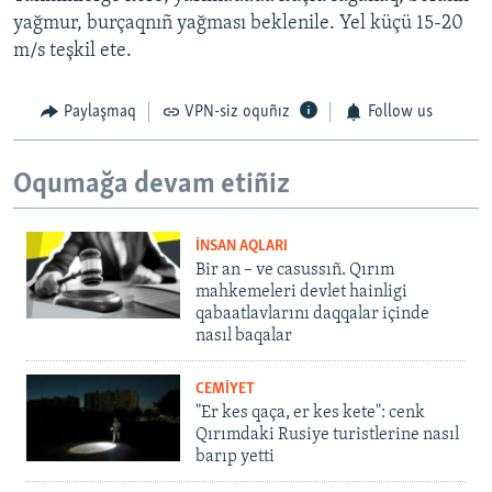
yağmur, burçaqnıñ yağması beklenile. Yel küçü 15-20
m/s teşkil ete.
Paylaşmaq
VPN-siz oquñız
Follow us
Oqumağa devam etiñiz
İNSAN AQLARI
Bir an – ve casussıñ. Qırım
mahkemeleri devlet hainligi
qabaatlavlarını daqqalar içinde
nasıl baqalar
CEMİYET
"Er kes qaça, er kes kete": cenk
Qırımdaki Rusiye turistlerine nasıl
barıp yetti