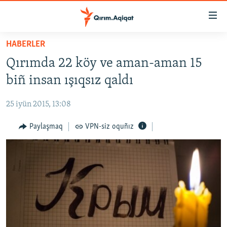
Link
açıqlığı
Esas
HABERLER
mündericege
HABERLER
Qırımda 22 köy ve aman-aman 15
qaytmaq
SİYASET
Baş
biñ insan ışıqsız qaldı
İQTİSADİYAT
navigatsiyağa
qaytmaq
25 iyün 2015, 13:08
CEMİYET
Qıdıruvğa
MEDENİYET
Paylaşmaq
VPN-siz oquñız
qaytmaq
İNSAN AQLARI
VİDEO
SÜRET
BLOGLAR
FİKİR