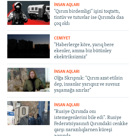
İNSAN AQLARI
"Qırım birdemligi" işini toqtattı,
tintüv ve tutuvlar ise Qırımda daa
çoq oldı
CEMİYET
"Haberlerge köre, yarıq bere
ekenler, amma biz bütünley
ekektriksizmiz"
İNSAN AQLARI
Olğa Skrıpnık: "Qırım azat etilsin
dep, insanlar yarıqsız ve suvsuz
yaşamağa azırlar"
İNSAN AQLARI
"Rusiye Qırımda onı
istemegenlerini bile edi". Rusiye
Federatsiyasınıñ Qırımdaki cenkke
qarşı narazılıqlarnen küreşi