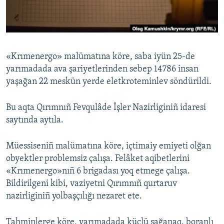
Русский
Українською
«Krımenergo» malümatına köre, saba iyün 25-de
QOŞULIÑIZ!
yarımadada ava şariyetlerinden sebep 14786 insan
yaşağan 22 meskün yerde eletkroteminlev söndürildi.
Bu aqta Qırımnıñ Fevqulâde İşler Nazirliginiñ idaresi
RFE/RS bütün saytları
saytında aytıla.
Müessiseniñ malümatına köre, içtimaiy emiyeti olğan
obyektler problemsiz çalışa. Felâket aqibetlerini
«Krımenergo»nıñ 6 brigadası yoq etmege çalışa.
Bildirilgeni kibi, vaziyetni Qırımnıñ qurtaruv
nazirliginiñ yolbaşçılığı nezaret ete.
Tahminlerge köre, yarımadada küçlü sağanaq, boranlı