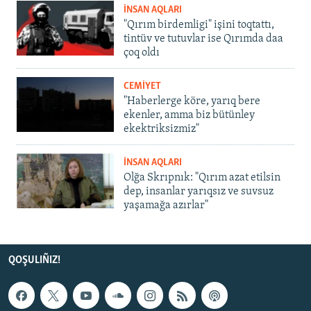
İNSAN AQLARI
"Qırım birdemligi" işini toqtattı,
tintüv ve tutuvlar ise Qırımda daa
çoq oldı
CEMİYET
"Haberlerge köre, yarıq bere
ekenler, amma biz bütünley
ekektriksizmiz"
İNSAN AQLARI
Olğa Skrıpnık: "Qırım azat etilsin
dep, insanlar yarıqsız ve suvsuz
yaşamağa azırlar"
QOŞULIÑIZ!