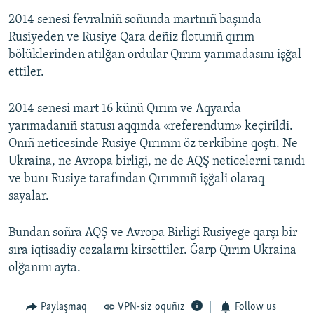
2014 senesi fevralniñ soñunda martnıñ başında
Rusiyeden ve Rusiye Qara deñiz flotunıñ qırım
bölüklerinden atılğan ordular Qırım yarımadasını işğal
ettiler.
2014 senesi mart 16 künü Qırım ve Aqyarda
yarımadanıñ statusı aqqında «referendum» keçirildi.
Onıñ neticesinde Rusiye Qırımnı öz terkibine qoştı. Ne
Ukraina, ne Avropa birligi, ne de AQŞ neticelerni tanıdı
ve bunı Rusiye tarafından Qırımnıñ işğali olaraq
sayalar.
Bundan soñra AQŞ ve Avropa Birligi Rusiyege qarşı bir
sıra iqtisadiy cezalarnı kirsettiler. Ğarp Qırım Ukraina
olğanını ayta.
Paylaşmaq
VPN-siz oquñız
Follow us