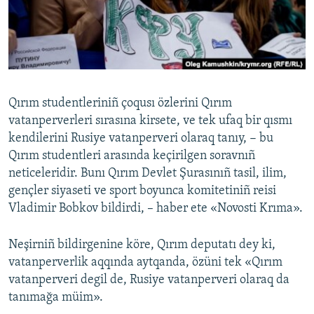
Русский
Українською
QOŞULIÑIZ!
Qırım studentleriniñ çoqusı özlerini Qırım
vatanperverleri sırasına kirsete, ve tek ufaq bir qısmı
kendilerini Rusiye vatanperveri olaraq tanıy, − bu
RFE/RS bütün saytları
Qırım studentleri arasında keçirilgen soravnıñ
neticeleridir. Bunı Qırım Devlet Şurasınıñ tasil, ilim,
gençler siyaseti ve sport boyunca komitetiniñ reisi
Vladimir Bobkov bildirdi, – haber ete «Novosti Krıma».
Neşirniñ bildirgenine köre, Qırım deputatı dey ki,
vatanperverlik aqqında aytqanda, özüni tek «Qırım
vatanperveri degil de, Rusiye vatanperveri olaraq da
tanımağa müim».