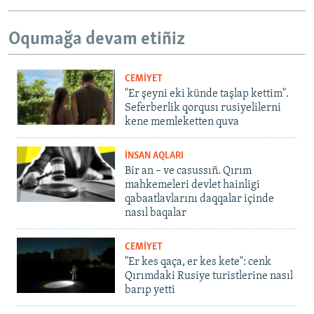
Oqumağa devam etiñiz
CEMİYET
"Er şeyni eki künde taşlap kettim".
Seferberlik qorqusı rusiyelilerni
kene memleketten quva
İNSAN AQLARI
Bir an – ve casussıñ. Qırım
mahkemeleri devlet hainligi
qabaatlavlarını daqqalar içinde
nasıl baqalar
CEMİYET
"Er kes qaça, er kes kete": cenk
Qırımdaki Rusiye turistlerine nasıl
barıp yetti