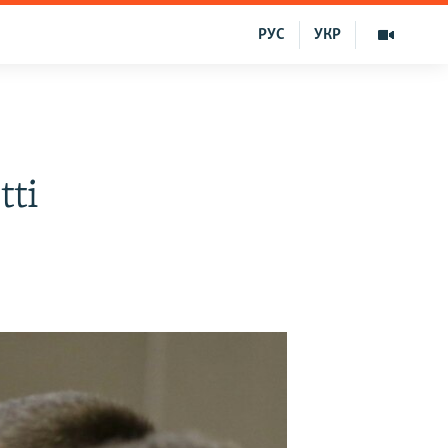
РУС
УКР
tti