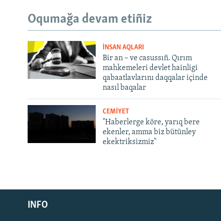
Oqumağa devam etiñiz
İNSAN AQLARI
Bir an – ve casussıñ. Qırım
mahkemeleri devlet hainligi
qabaatlavlarını daqqalar içinde
nasıl baqalar
CEMİYET
"Haberlerge köre, yarıq bere
ekenler, amma biz bütünley
ekektriksizmiz"
Русский
INFO
Українською