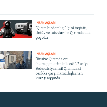
İNSAN AQLARI
"Qırım birdemligi" işini toqtattı,
tintüv ve tutuvlar ise Qırımda daa
çoq oldı
İNSAN AQLARI
"Rusiye Qırımda onı
istemegenlerini bile edi". Rusiye
Federatsiyasınıñ Qırımdaki
cenkke qarşı narazılıqlarnen
küreşi aqqında