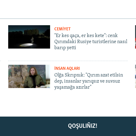
CEMİYET
"Er kes qaça, er kes kete": cenk
Qırımdaki Rusiye turistlerine nasıl
barıp yetti
İNSAN AQLARI
Olğa Skrıpnık: "Qırım azat etilsin
dep, insanlar yarıqsız ve suvsuz
yaşamağa azırlar"
QOŞULIÑIZ!