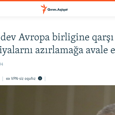
ev Avropa birligine qarşı
iyalarnı azırlamağa avale e
34
VPN-siz oquñız