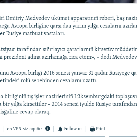
iri Dmitriy Medvedev ükümet apparatınıñ reberi, baş nazi
oğa Avropa birligine qarşı daa yarım yılğa cezalarnı azırl
ler Rusiye matbuat vastaları.
tsiyası tarafından sıñırlayıcı qararlarnıñ kirsetüv müddet
ni prezident adına azırlamağa rica etem», – dedi Medvedev
ünü Avropa birligi 2016 senesi yanvar 31 qadar Rusiyege qa
etindeki rolü sebebinden cezalarnı uzattı.
a birliginiñ tış işler nazirleriniñ Lüksemburgdaki toplaşuvı
 bir yılğa kirsettiler – 2014 senesi iyülde Rusiye tarafında
işğaline cevap olaraq.
VPN-siz oquñız
Follow us
Print