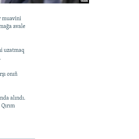
r muavini
amağa avale
ini uzatmaq
.
rşı onıñ
nda alındı.
n Qırım