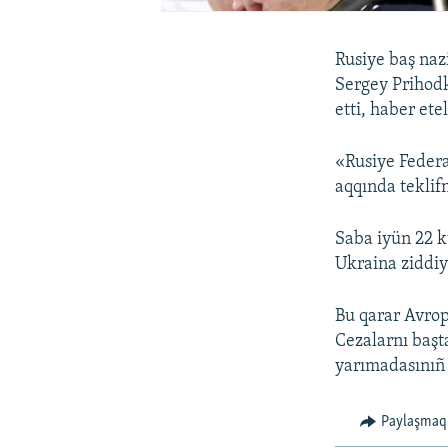
Rusiye baş naz
Sergey Prihodk
etti, haber ete
«Rusiye Federa
aqqında teklif
Saba iyün 22 k
Ukraina ziddiy
Bu qarar Avrop
Cezalarnı başta
yarımadasınıñ 
Paylaşmaq