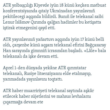
ATR yolbaşçılığı Kiyevde iyün 18 künü keçken matbuat
konferentsiyaında qıtaiy Ukrainadan yayınlavnıñ
pekitilecegi aqqında bildirdi. Bunıñ ile telekanal saibi
Lenur İslâmov Qırımda qalğan hadimler bu ketişatta
iştirak etmegenini qayd etti.
ATR yayınlavınıñ yañartuvı aqqında iyün 17 künü belli
oldı, çarşenbe künü aqşam telekanal efirini Bağçasaray
Han sarayında gimnniñ icrasından başladı. «Lâle» bala
telekanalı da işke devam etti.
Aprel 1-den dünyada yekâne ATR qırımtatar
telekanalı, Rusiye litsenziyasını elde etalmayıp,
yarımadada yayınlavını toqtattı.
ATR haber muarririyeti telekanal saytında aşkâr
etilecek haber süjetlerini ve mahsus levhalarnı
çıqarmağa devam ete