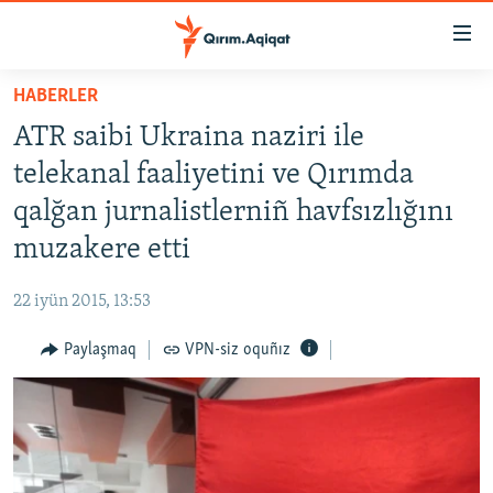
Link
açıqlığı
Esas
HABERLER
mündericege
HABERLER
ATR saibi Ukraina naziri ile
qaytmaq
SİYASET
Baş
telekanal faaliyetini ve Qırımda
İQTİSADİYAT
navigatsiyağa
qalğan jurnalistlerniñ havfsızlığını
qaytmaq
CEMİYET
muzakere etti
Qıdıruvğa
MEDENİYET
qaytmaq
22 iyün 2015, 13:53
İNSAN AQLARI
Paylaşmaq
VPN-siz oquñız
VİDEO
SÜRET
BLOGLAR
FİKİR