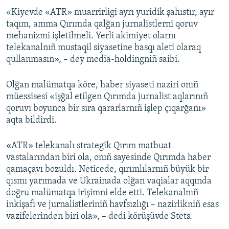
«Kiyevde «ATR» muarrirligi ayrı yuridik şahıstır, ayır
taqım, amma Qırımda qalğan jurnalistlerni qoruv
mehanizmi işletilmeli. Yerli akimiyet olarnı
telekanalnıñ mustaqil siyasetine basqı aleti olaraq
qullanmasın», – dey media-holdingniñ saibi.
Olğan malümatqa köre, haber siyaseti naziri onıñ
müessisesi «işğal etilgen Qırımda jurnalist aqlarınıñ
qoruvı boyunca bir sıra qararlarnıñ işlep çıqarğanı»
aqta bildirdi.
«ATR» telekanalı strategik Qırım matbuat
vastalarından biri ola, onıñ sayesinde Qırımda haber
qamaçavı bozuldı. Neticede, qırımlılarnıñ büyük bir
qısmı yarımada ve Ukrainada olğan vaqialar aqqında
doğru malümatqa irişimni elde etti. Telekanalnıñ
inkişafı ve jurnalistleriniñ havfsızlığı – nazirlikniñ esas
vazifelerinden biri ola», – dedi körüşüvde Stets.