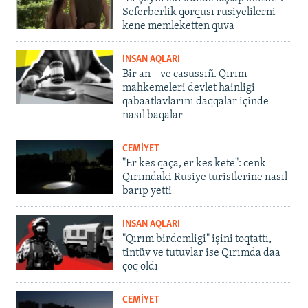
Seferberlik qorqusı rusiyelilerni
kene memleketten quva
İNSAN AQLARI
Bir an – ve casussıñ. Qırım
mahkemeleri devlet hainligi
qabaatlavlarını daqqalar içinde
nasıl baqalar
CEMİYET
"Er kes qaça, er kes kete": cenk
Qırımdaki Rusiye turistlerine nasıl
barıp yetti
İNSAN AQLARI
"Qırım birdemligi" işini toqtattı,
tintüv ve tutuvlar ise Qırımda daa
çoq oldı
CEMİYET