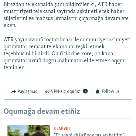
Birazdan telekanalda şunı bildirdiler ki, ATR haber
muarririyeti telekanal saytında aşkâr etilecek haber
süjetlerini ve mahsus levhalarnı çıqarmağa devam ete
eken.
ATR yayınlavınıñ toqtatılması ile cumhuriyet akimiyeti
qırımtatar cemaat telekanalını teşkil etmek
teşebbüsini bildirdi. Onıñ fikrine köre, bu kanal
qırımtatarlarnıñ doğru malümatnı elde etmek aqqını
teminler.
Paylaşmaq
VPN-siz oquñız
Follow us
Oqumağa devam etiñiz
CEMİYET
"Er şeyni eki künde taşlap kettim".