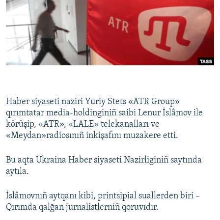
Русский
Українською
QOŞULIÑIZ!
Haber siyaseti naziri Yuriy Stets «ATR Group»
RFE/RS bütün saytları
qırımtatar media-holdinginiñ saibi Lenur İslâmov ile
körüşip, «ATR», «LALE» telekanalları ve
«Meydan»radiosınıñ inkişafını muzakere etti.
Bu aqta Ukraina Haber siyaseti Nazirliginiñ saytında
aytıla.
İslâmovnıñ aytqanı kibi, printsipial suallerden biri –
Qırımda qalğan jurnalistlerniñ qoruvıdır.