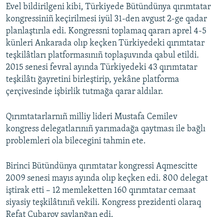
Evel bildirilgeni kibi, Türkiyede Bütündünya qırımtatar
kongressiniñ keçirilmesi iyül 31-den avgust 2-ge qadar
planlaştırıla edi. Kongressni toplamaq qararı aprel 4-5
künleri Ankarada olıp keçken Türkiyedeki qırımtatar
teşkilâtları platformasınıñ toplaşuvında qabul etildi.
2015 senesi fevral ayında Türkiyedeki 43 qırımtatar
teşkilâtı ğayretini birleştirip, yekâne platforma
çerçivesinde işbirlik tutmağa qarar aldılar.
Qırımtatarlarnıñ milliy lideri Mustafa Cemilev
kongress delegatlarınıñ yarımadağa qaytması ile bağlı
problemleri ola bilecegini tahmin ete.
Birinci Bütündünya qırımtatar kongressi Aqmescitte
2009 senesi mayıs ayında olıp keçken edi. 800 delegat
iştirak etti – 12 memleketten 160 qırımtatar cemaat
siyasiy teşkilâtınıñ vekili. Kongress prezidenti olaraq
Refat Çubarov saylanğan edi.