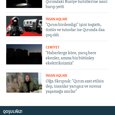
Qırımdaki Rusiye turistlerine nasıl
barıp yetti
İNSAN AQLARI
"Qırım birdemligi" işini toqtattı,
tintüv ve tutuvlar ise Qırımda daa
çoq oldı
CEMİYET
"Haberlerge köre, yarıq bere
ekenler, amma biz bütünley
ekektriksizmiz"
İNSAN AQLARI
Olğa Skrıpnık: "Qırım azat etilsin
dep, insanlar yarıqsız ve suvsuz
yaşamağa azırlar"
QOŞULIÑIZ!