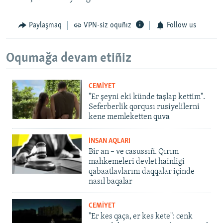
Paylaşmaq
VPN-siz oquñız
Follow us
Oqumağa devam etiñiz
CEMİYET
"Er şeyni eki künde taşlap kettim".
Seferberlik qorqusı rusiyelilerni
kene memleketten quva
İNSAN AQLARI
Bir an – ve casussıñ. Qırım
mahkemeleri devlet hainligi
qabaatlavlarını daqqalar içinde
nasıl baqalar
CEMİYET
"Er kes qaça, er kes kete": cenk