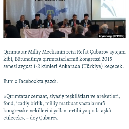
Русский
Українською
QOŞULIÑIZ!
Qırımtatar Milliy Meclisiniñ reisi Refat Çubarov aytqanı
kibi, Bütündünya qırımtatarlarnıñ kongressi 2015
RFE/RS bütün saytları
senesi avgust 1-2 künleri Ankarada (Türkiye) keçecek.
Bunı o Facebookta yazdı.
«Qırımtatar cemaat, siyasiy teşkilâtları ve areketleri,
fond, icadiy birlik, milliy matbuat vastalarınıñ
kongresske vekillerini yollav tertibi yaqında aşkâr
etilecek», – dey Çubarov.