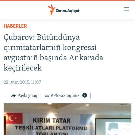
Link
açıqlığı
Esas
HABERLER
mündericege
HABERLER
Çubarov: Bütündünya
qaytmaq
SİYASET
Baş
qırımtatarlarnıñ kongressi
İQTİSADİYAT
navigatsiyağa
avgustnıñ başında Ankarada
qaytmaq
CEMİYET
keçirilecek
Qıdıruvğa
MEDENİYET
qaytmaq
22 iyün 2015, 11:07
İNSAN AQLARI
Paylaşmaq
VPN-siz oquñız
VİDEO
SÜRET
BLOGLAR
FİKİR