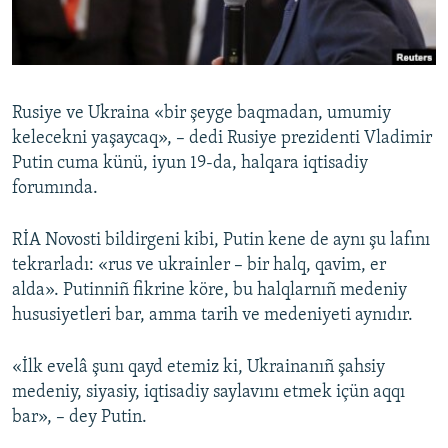
Русский
Українською
Rusiye ve Ukraina «bir şeyge baqmadan, umumiy
QOŞULIÑIZ!
kelecekni yaşaycaq», – dedi Rusiye prezidenti Vladimir
Putin cuma künü, iyun 19-da, halqara iqtisadiy
forumında.
RFE/RS bütün saytları
RİA Novosti bildirgeni kibi, Putin kene de aynı şu lafını
tekrarladı: «rus ve ukrainler – bir halq, qavim, er
alda». Putinniñ fikrine köre, bu halqlarnıñ medeniy
hususiyetleri bar, amma tarih ve medeniyeti aynıdır.
«İlk evelâ şunı qayd etemiz ki, Ukrainanıñ şahsiy
medeniy, siyasiy, iqtisadiy saylavını etmek içün aqqı
bar», – dey Putin.