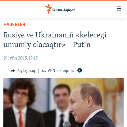
Link
açıqlığı
Esas
HABERLER
mündericege
HABERLER
Rusiye ve Ukrainanıñ «kelecegi
qaytmaq
SİYASET
Baş
umumiy olacaqtır» – Putin
İQTİSADİYAT
navigatsiyağa
qaytmaq
19 iyün 2015, 19:15
CEMİYET
Qıdıruvğa
MEDENİYET
Paylaşmaq
VPN-siz oquñız
qaytmaq
İNSAN AQLARI
VİDEO
SÜRET
BLOGLAR
FİKİR