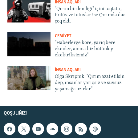
İNSAN AQLARI
"Qırım birdemligi" işini toqtattı,
tintüv ve tutuvlar ise Qırımda daa
çoq oldı
CEMİYET
"Haberlerge köre, yarıq bere
ekenler, amma biz bütünley
ekektriksizmiz"
İNSAN AQLARI
Olğa Skrıpnık: "Qırım azat etilsin
dep, insanlar yarıqsız ve suvsuz
yaşamağa azırlar"
QOŞULIÑIZ!