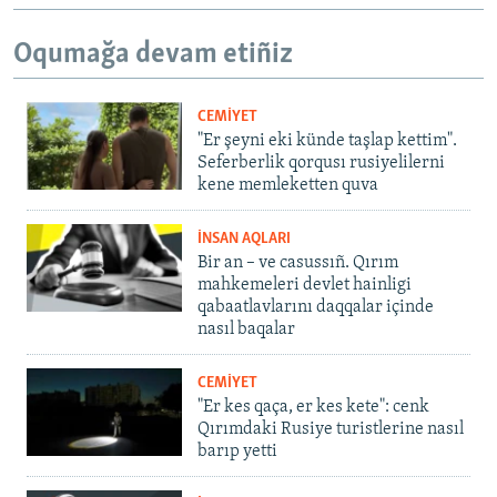
Oqumağa devam etiñiz
CEMİYET
"Er şeyni eki künde taşlap kettim".
Seferberlik qorqusı rusiyelilerni
kene memleketten quva
İNSAN AQLARI
Bir an – ve casussıñ. Qırım
mahkemeleri devlet hainligi
qabaatlavlarını daqqalar içinde
nasıl baqalar
CEMİYET
"Er kes qaça, er kes kete": cenk
Qırımdaki Rusiye turistlerine nasıl
barıp yetti