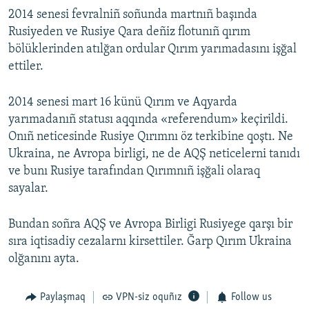
2014 senesi fevralniñ soñunda martnıñ başında
Rusiyeden ve Rusiye Qara deñiz flotunıñ qırım
bölüklerinden atılğan ordular Qırım yarımadasını işğal
ettiler.
2014 senesi mart 16 künü Qırım ve Aqyarda
yarımadanıñ statusı aqqında «referendum» keçirildi.
Onıñ neticesinde Rusiye Qırımnı öz terkibine qoştı. Ne
Ukraina, ne Avropa birligi, ne de AQŞ neticelerni tanıdı
ve bunı Rusiye tarafından Qırımnıñ işğali olaraq
sayalar.
Bundan soñra AQŞ ve Avropa Birligi Rusiyege qarşı bir
sıra iqtisadiy cezalarnı kirsettiler. Ğarp Qırım Ukraina
olğanını ayta.
Paylaşmaq
VPN-siz oquñız
Follow us