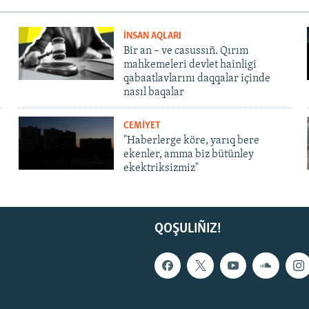
İNSAN AQLARI
Bir an – ve casussıñ. Qırım
mahkemeleri devlet hainligi
qabaatlavlarını daqqalar içinde
nasıl baqalar
CEMİYET
"Haberlerge köre, yarıq bere
ekenler, amma biz bütünley
ekektriksizmiz"
QOŞULIÑIZ!