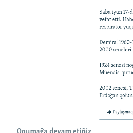
Saba iyün 17-
vefat etti. Ha
respirator yuqu
Demirel 1960-1
2000 seneleri 
1924 senesi no
Müendis-qurucı
2002 senesi, 
Erdoğan qoluna
Paylaşmaq
Oqumağa devam etiñiz