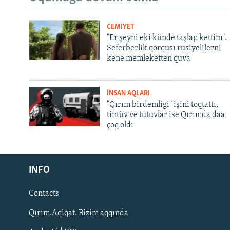
CEMİYET
"Er şeyni eki künde taşlap kettim".
Seferberlik qorqusı rusiyelilerni
kene memleketten quva
İNSAN AQLARI
"Qırım birdemligi" işini toqtattı,
tintüv ve tutuvlar ise Qırımda daa
çoq oldı
Русский
INFO
Українською
Contacts
QOŞULIÑIZ!
Qırım.Aqiqat. Bizim aqqında