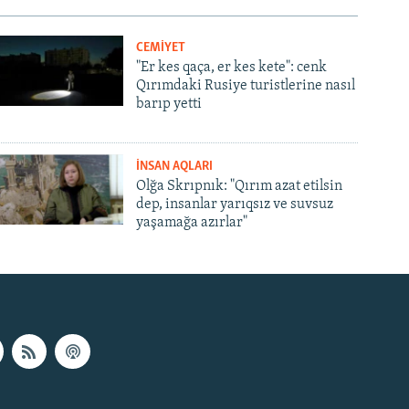
CEMİYET
"Er kes qaça, er kes kete": cenk
Qırımdaki Rusiye turistlerine nasıl
barıp yetti
İNSAN AQLARI
Olğa Skrıpnık: "Qırım azat etilsin
dep, insanlar yarıqsız ve suvsuz
yaşamağa azırlar"