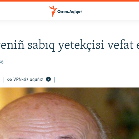
eniñ sabıq yetekçisi vefat e
36
VPN-siz oquñız