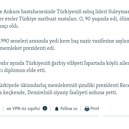
de Ankara hastahanesinde Türkiyeniñ sabıq lideri Suleyma
ber eteler Türkiye matbuat vastaları. O, 90 yaşında edi, ölü
nçı oldı.
990 seneleri arasında yedi kere baş nazir vazifesine saylanı
memleket prezidenti edi.
yabr ayında Türkiyeniñ ğarbiy vilâyeti İspartada köylü aile
 diplomını elde etti.
Türkiyede ükümdarlıq memleketniñ şimdiki prezidenti Rec
 keçkende, Demirelniñ siyasiy faaliyeti soñuna yetti.
VPN-siz oquñız
Follow us
Print