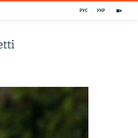
РУС
УКР
tti