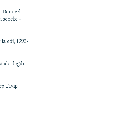
n Demirel
m sebebi –
la edi, 1993-
sinde doğdı.
ep Tayip