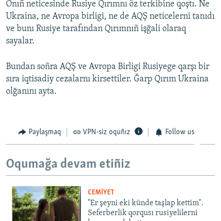
Onıñ neticesinde Rusiye Qırımnı öz terkibine qoştı. Ne
Ukraina, ne Avropa birligi, ne de AQŞ neticelerni tanıdı
ve bunı Rusiye tarafından Qırımnıñ işğali olaraq
sayalar.
Bundan soñra AQŞ ve Avropa Birligi Rusiyege qarşı bir
sıra iqtisadiy cezalarnı kirsettiler. Ğarp Qırım Ukraina
olğanını ayta.
Paylaşmaq
VPN-siz oquñız
Follow us
Oqumağa devam etiñiz
CEMİYET
"Er şeyni eki künde taşlap kettim".
Seferberlik qorqusı rusiyelilerni