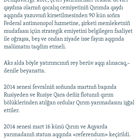
Deñişüvlerge köre, çetel yatırımcıları Yekâne devlet
qaydına olarnıñ qocalıq cemiyetiniñ Qırımda qaydı
Русский
aqqında yazuvnıñ kirsetilmesinden 90 kün soñra
Українською
Federal antimonopol hızmetine, şirketi memleketniñ
mudafaası içün strategik emiyetini belgilegen faaliyet
ile oğraşsa, beş ve ondan ziyade isse fayızı aqqında
QOŞULIÑIZ!
malümatnı taqdim etmeli.
Aks alda böyle yatırımcınıñ rey berüv aqqı alınacaq,–
RFE/RS bütün saytları
denile beyanatta.
2014 senesi fevralniñ soñunda martnıñ başında
Rusiyeden ve Rusiye Qara deñiz flotunıñ qırım
bölüklerinden atılğan ordular Qırım yarımadasını işğal
ettiler.
2014 senesi mart 16 künü Qırım ve Aqyarda
yarımadanıñ statusı aqqında «referendum» keçirildi.