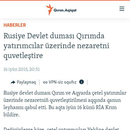
Link
açıqlığı
Esas
HABERLER
mündericege
HABERLER
Rusiye Devlet duması Qırımda
qaytmaq
SİYASET
Baş
yatırımcılar üzerinde nezaretni
İQTİSADİYAT
navigatsiyağa
quvetleştire
qaytmaq
CEMİYET
Qıdıruvğa
16 iyün 2015, 20:51
MEDENİYET
qaytmaq
Paylaşmaq
VPN-siz oquñız
İNSAN AQLARI
Rusiye devlet duması Qırım ve Aqyarda çetel yatırımlar
VİDEO
üzerinde nezaretniñ quvetleştirilmesi aqqında qanun
SÜRET
leyhasını qabul etti. Bu aqta iyün 16 künü RİA Krım
BLOGLAR
bildire.
FİKİR