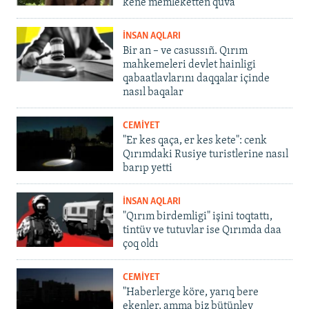
kene memleketten quva
İNSAN AQLARI
Bir an – ve casussıñ. Qırım
mahkemeleri devlet hainligi
qabaatlavlarını daqqalar içinde
nasıl baqalar
CEMİYET
"Er kes qaça, er kes kete": cenk
Qırımdaki Rusiye turistlerine nasıl
barıp yetti
İNSAN AQLARI
"Qırım birdemligi" işini toqtattı,
tintüv ve tutuvlar ise Qırımda daa
çoq oldı
CEMİYET
"Haberlerge köre, yarıq bere
ekenler, amma biz bütünley