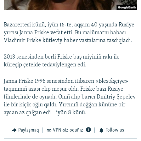
Русский
Українською
Bazarertesi künü, iyün 15-te, aqşam 40 yaşında Rusiye
yırcısı Janna Friske vefat etti. Bu malümatnı babası
QOŞULIÑIZ!
Vladimir Friske kütleviy haber vastalarına tasdıqladı.
2013 senesinden berli Friske baş miyiniñ rakı ile
küreşip çetelde tedaviylengen edi.
RFE/RS bütün saytları
Janna Friske 1996 senesinden itibaren «Blestâşçiye»
taqımınıñ azası olıp meşur oldı. Friske bazı Rusiye
filmlerinde de oynadı. Onıñ alıp barıcı Dmitriy Şepelev
ile bir kiçik oğlu qaldı. Yırcınıñ doğğan kününe bir
aydan az qalğan edi – iyün 8 künü.
Paylaşmaq
VPN-siz oquñız
Follow us