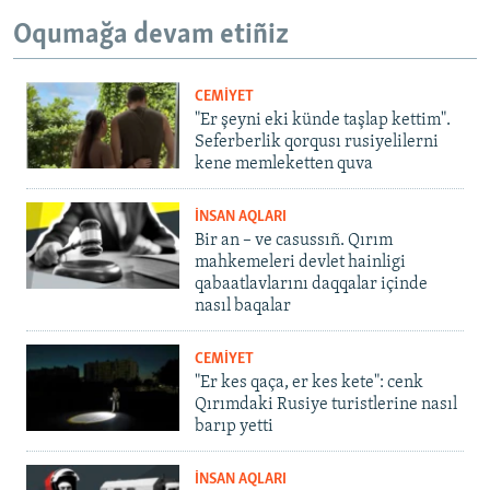
Oqumağa devam etiñiz
CEMİYET
"Er şeyni eki künde taşlap kettim".
Seferberlik qorqusı rusiyelilerni
kene memleketten quva
İNSAN AQLARI
Bir an – ve casussıñ. Qırım
mahkemeleri devlet hainligi
qabaatlavlarını daqqalar içinde
nasıl baqalar
CEMİYET
"Er kes qaça, er kes kete": cenk
Qırımdaki Rusiye turistlerine nasıl
barıp yetti
İNSAN AQLARI