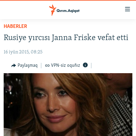
Link
açıqlığı
Esas
HABERLER
mündericege
HABERLER
Rusiye yırcısı Janna Friske vefat etti
qaytmaq
SİYASET
Baş
16 iyün 2015, 08:25
İQTİSADİYAT
navigatsiyağa
qaytmaq
CEMİYET
Paylaşmaq
VPN-siz oquñız
Qıdıruvğa
MEDENİYET
qaytmaq
İNSAN AQLARI
VİDEO
SÜRET
BLOGLAR
FİKİR