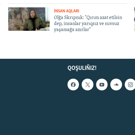
İNSAN AQLARI
Olğa Skrıpnık: "Qırım azat etilsin
dep, insanlar yarıqsız ve suvsuz
yaşamağa azırlar"
QOŞULIÑIZ!