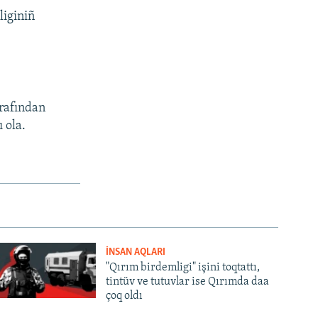
liginiñ
rafından
 ola.
İNSAN AQLARI
"Qırım birdemligi" işini toqtattı,
tintüv ve tutuvlar ise Qırımda daa
çoq oldı