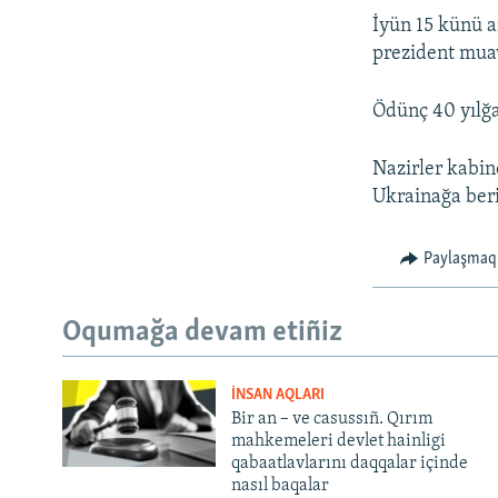
İyün 15 künü a
prezident muav
Ödünç 40 yılğa 
Nazirler kabin
Ukrainağa beri
Paylaşmaq
Oqumağa devam etiñiz
İNSAN AQLARI
Bir an – ve casussıñ. Qırım
mahkemeleri devlet hainligi
qabaatlavlarını daqqalar içinde
nasıl baqalar