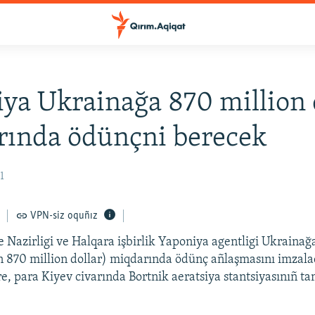
ya Ukrainağa 870 million 
rında ödünçni berecek
1
VPN-siz oquñız
 Nazirligi ve Halqara işbirlik Yaponiya agentligi Ukrainağ
 870 million dollar) miqdarında ödünç añlaşmasını imzalad
, para Kiyev civarında Bortnik aeratsiya stantsiyasınıñ tam