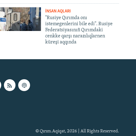
İNSAN AQLARI
"Rusiye Qırımda onı
istemegenlerini bile edi". Rusiye
Federatsiyasınıñ Qırımdaki
cenkke qarşı narazılıqlarnen
küreşi aqqında
© Qırım.Aqiqat, 2026 | All Rights Reserved.