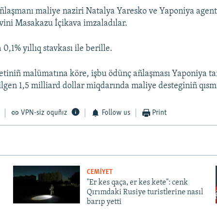
ñlaşmanı maliye naziri Natalya Yaresko ve Yaponiya agent
ini Masakazu İçikava imzaladılar.
0,1% yıllıq stavkası ile berille.
etiniñ malümatına köre, işbu ödünç añlaşması Yaponiya ta
lgen 1,5 milliard dollar miqdarında maliye desteginiñ qısmı
VPN-siz oquñız
Follow us
Print
CEMİYET
"Er kes qaça, er kes kete": cenk
Qırımdaki Rusiye turistlerine nasıl
barıp yetti