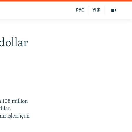
РУС
УКР
dollar
a 108 million
ılar.
ir işleri içün