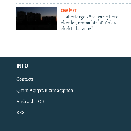
CEMİYET
"Haberlerge köre, yarıq bere
ekenler, amma biz bütünley
ekektriksizmiz"
Русский
Українською
INFO
Contacts
QOŞULIÑIZ!
Qırım.Aqiqat. Bizim aqqında
Android | iOS
RSS
RFE/RS bütün saytları