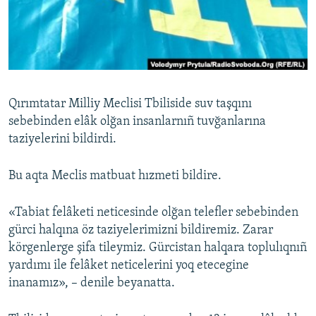
Русский
Українською
QOŞULIÑIZ!
Qırımtatar Milliy Meclisi Tbiliside suv taşqını
sebebinden elâk olğan insanlarnıñ tuvğanlarına
taziyelerini bildirdi.
RFE/RS bütün saytları
Bu aqta Meclis matbuat hızmeti bildire.
«Tabiat felâketi neticesinde olğan telefler sebebinden
gürci halqına öz taziyelerimizni bildiremiz. Zarar
körgenlerge şifa tileymiz. Gürcistan halqara toplulıqnıñ
yardımı ile felâket neticelerini yoq etecegine
inanamız», – denile beyanatta.