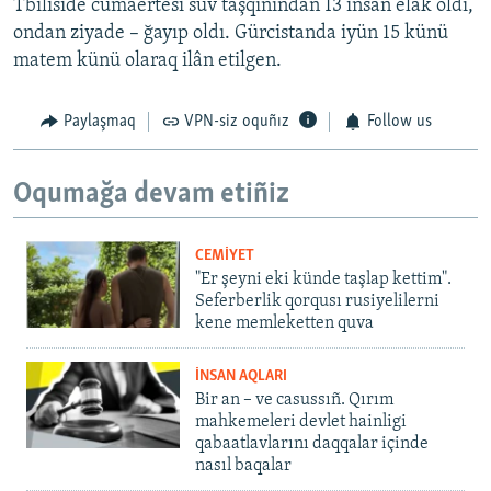
Tbiliside cumaertesi suv taşqınından 13 insan elâk oldı,
ondan ziyade – ğayıp oldı. Gürcistanda iyün 15 künü
matem künü olaraq ilân etilgen.
Paylaşmaq
VPN-siz oquñız
Follow us
Oqumağa devam etiñiz
CEMİYET
"Er şeyni eki künde taşlap kettim".
Seferberlik qorqusı rusiyelilerni
kene memleketten quva
İNSAN AQLARI
Bir an – ve casussıñ. Qırım
mahkemeleri devlet hainligi
qabaatlavlarını daqqalar içinde
nasıl baqalar