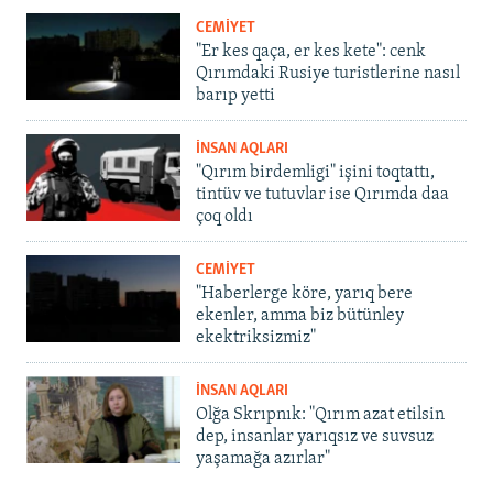
CEMİYET
"Er kes qaça, er kes kete": cenk
Qırımdaki Rusiye turistlerine nasıl
barıp yetti
İNSAN AQLARI
"Qırım birdemligi" işini toqtattı,
tintüv ve tutuvlar ise Qırımda daa
çoq oldı
CEMİYET
"Haberlerge köre, yarıq bere
ekenler, amma biz bütünley
ekektriksizmiz"
İNSAN AQLARI
Olğa Skrıpnık: "Qırım azat etilsin
dep, insanlar yarıqsız ve suvsuz
yaşamağa azırlar"