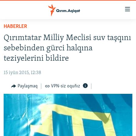
Link
açıqlığı
Esas
HABERLER
mündericege
HABERLER
Qırımtatar Milliy Meclisi suv taşqını
qaytmaq
SİYASET
Baş
sebebinden gürci halqına
İQTİSADİYAT
navigatsiyağa
teziyelerini bildire
qaytmaq
CEMİYET
Qıdıruvğa
15 iyün 2015, 12:38
MEDENİYET
qaytmaq
Paylaşmaq
VPN-siz oquñız
İNSAN AQLARI
VİDEO
SÜRET
BLOGLAR
FİKİR