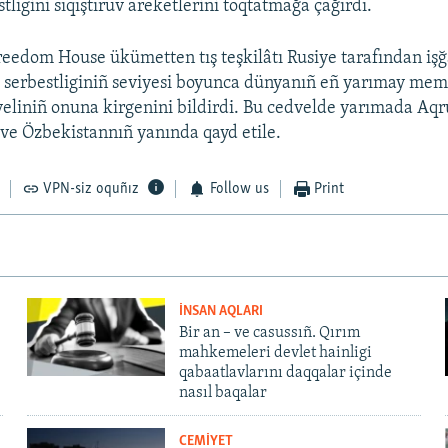
ligini sıqıştıruv areketlerini toqtatmağa çağırdı.
eedom House ükümetten tış teşkilâtı Rusiye tarafından işğa
serbestliginiñ seviyesi boyunca dünyanıñ eñ yarımay meml
veliniñ onuna kirgenini bildirdi. Bu cedvelde yarımada Aqru
e Özbekistannıñ yanında qayd etile.
VPN-siz oquñız
Follow us
Print
İNSAN AQLARI
Bir an – ve casussıñ. Qırım
mahkemeleri devlet hainligi
qabaatlavlarını daqqalar içinde
nasıl baqalar
CEMİYET