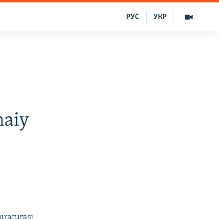
РУС
УКР
naiy
uraturası