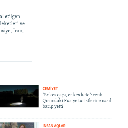
l etilgen
eketleri ve
siye, İran,
CEMİYET
"Er kes qaça, er kes kete": cenk
Qırımdaki Rusiye turistlerine nasıl
barıp yetti
İNSAN AQLARI