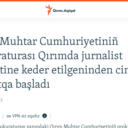
 Muhtar Cumhuriyetiniñ
aturası Qırımda jurnalist
etine keder etilgeninden ci
tqa başladı
43
VPN-siz oquñız
rokuraturası yanındaki Qırım Muhtar Cumhuriyetiniñ prok