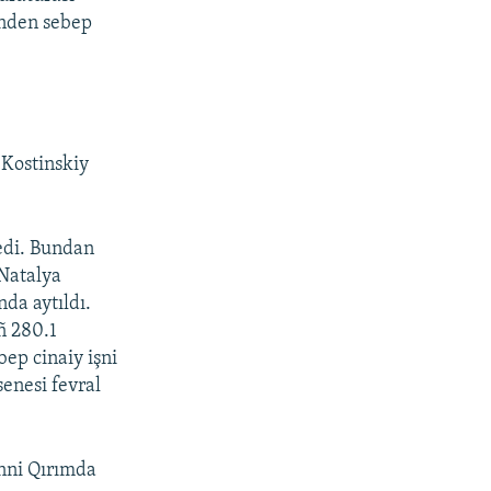
inden sebep
 Kostinskiy
 edi. Bundan
 Natalya
da aytıldı.
ñ 280.1
ep cinaiy işni
enesi fevral
inni Qırımda