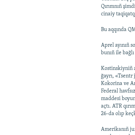
Qırımnıñ şimdi
cinaiy taqiqatq
Bu aqqında QMC
Aprel ayınıñ s
bunıñ ile bağl
Kostinskiyniñ 
ğayrı, «Tsentr 
Kokorina ve An
Federal havfsı
maddesi boyunc
açtı. ATR qırı
26-da olıp keç
Amerikanıñ jur