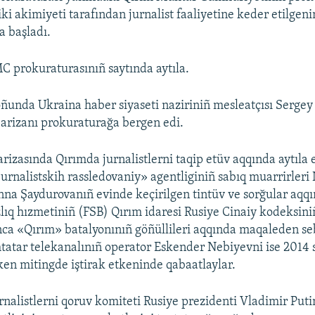
ki akimiyeti tarafından jurnalist faaliyetine keder etilgen
a başladı.
 prokuraturasınıñ saytında aytıla.
oñunda Ukraina haber siyaseti naziriniñ mesleatçısı Sergey
ı arizanı prokuraturağa bergen edi.
arizasında Qırımda jurnalistlerni taqip etüv aqqında aytıla
jurnalistskih rassledovaniy» agentliginiñ sabıq muarrirleri
na Şaydurovanıñ evinde keçirilgen tintüv ve sorğular aqqın
zlıq hızmetiniñ (FSB) Qırım idaresi Rusiye Cinaiy kodeksini
a «Qırım» batalyonınıñ göñüllileri aqqında maqaleden seb
mtatar telekanalınıñ operator Eskender Nebiyevni ise 2014 s
ken mitingde iştirak etkeninde qabaatlaylar.
nalistlerni qoruv komiteti Rusiye prezidenti Vladimir Put