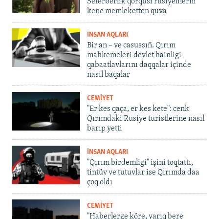
Seferberlik qorqusı rusiyelilerni
kene memleketten quva
İNSAN AQLARI
Bir an – ve casussıñ. Qırım
mahkemeleri devlet hainligi
qabaatlavlarını daqqalar içinde
nasıl baqalar
CEMİYET
"Er kes qaça, er kes kete": cenk
Qırımdaki Rusiye turistlerine nasıl
barıp yetti
İNSAN AQLARI
"Qırım birdemligi" işini toqtattı,
tintüv ve tutuvlar ise Qırımda daa
çoq oldı
CEMİYET
"Haberlerge köre, yarıq bere