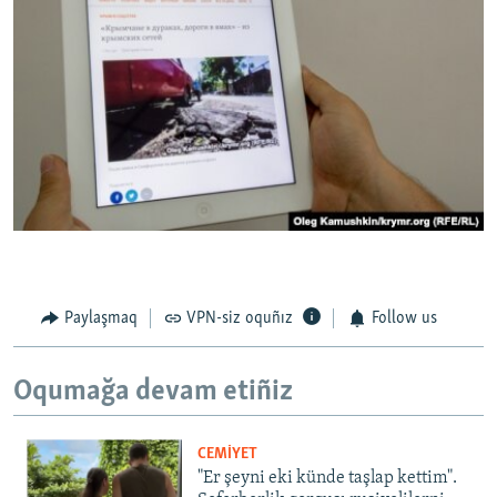
Paylaşmaq
VPN-siz oquñız
Follow us
Oqumağa devam etiñiz
CEMİYET
"Er şeyni eki künde taşlap kettim".