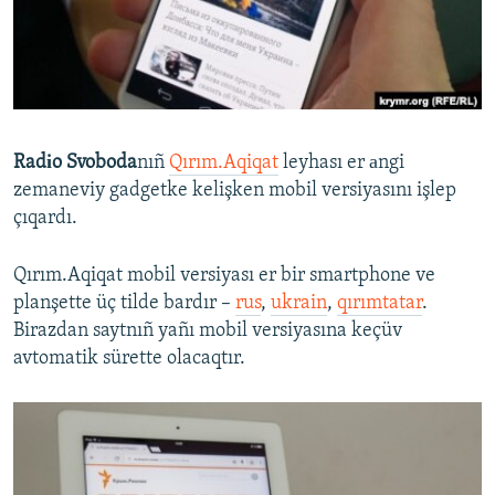
Русский
Українською
QOŞULIÑIZ!
Radіo Svoboda
nıñ
Qırım.Aqiqat
leyhası er аngi
zemaneviy gadgetke kelişken mobil versiyasını işlep
çıqardı.
RFE/RS bütün saytları
Qırım.Aqiqat mobil versiyası er bir smartphone ve
planşette üç tilde bardır –
rus
,
ukrain
,
qırımtatar
.
Birazdan saytnıñ yañı mobil versiyasına keçüv
avtomatik sürette olacaqtır.