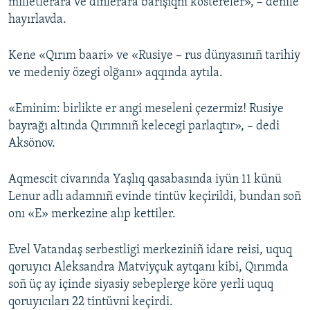
milletlerara ve dinlerara barışıqnı köstereler», – denile
hayırlavda.
Kene «Qırım baari» ve «Rusiye – rus dünyasınıñ tarihiy
ve medeniy özegi olğanı» aqqında aytıla.
«Eminim: birlikte er angi meseleni çezermiz! Rusiye
bayrağı altında Qırımnıñ kelecegi parlaqtır», – dedi
Aksönov.
Aqmescit civarında Yaşlıq qasabasında iyün 11 künü
Lenur adlı adamnıñ evinde tintüv keçirildi, bundan soñ
onı «E» merkezine alıp kettiler.
Evel Vatandaş serbestligi merkeziniñ idare reisi, uquq
qoruyıcı Aleksandra Matviyçuk aytqanı kibi, Qırımda
soñ üç ay içinde siyasiy sebeplerge köre yerli uquq
qoruyıcıları 22 tintüvni keçirdi.