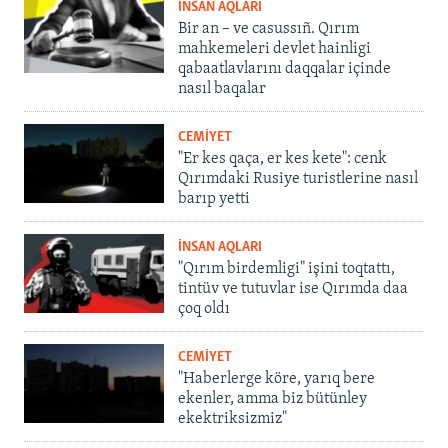
İNSAN AQLARI
Bir an – ve casussıñ. Qırım
mahkemeleri devlet hainligi
qabaatlavlarını daqqalar içinde
nasıl baqalar
CEMİYET
"Er kes qaça, er kes kete": cenk
Qırımdaki Rusiye turistlerine nasıl
barıp yetti
İNSAN AQLARI
"Qırım birdemligi" işini toqtattı,
tintüv ve tutuvlar ise Qırımda daa
çoq oldı
CEMİYET
"Haberlerge köre, yarıq bere
ekenler, amma biz bütünley
ekektriksizmiz"