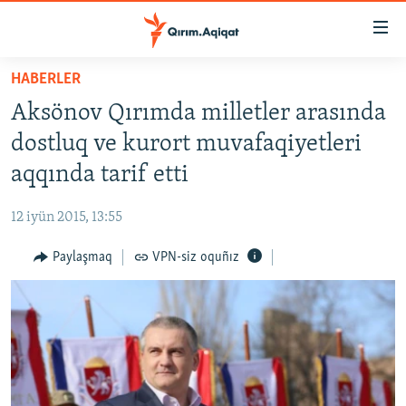
Link
açıqlığı
Esas
HABERLER
mündericege
HABERLER
Aksönov Qırımda milletler arasında
qaytmaq
SİYASET
Baş
dostluq ve kurort muvafaqiyetleri
İQTİSADİYAT
navigatsiyağa
aqqında tarif etti
qaytmaq
CEMİYET
Qıdıruvğa
12 iyün 2015, 13:55
MEDENİYET
qaytmaq
Paylaşmaq
VPN-siz oquñız
İNSAN AQLARI
VİDEO
SÜRET
BLOGLAR
FİKİR