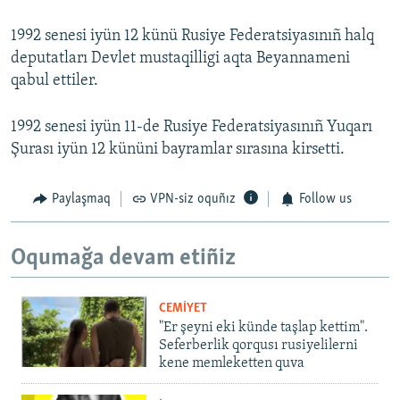
1992 senesi iyün 12 künü Rusiye Federatsiyasınıñ halq
deputatları Devlet mustaqilligi aqta Beyannameni
qabul ettiler.
1992 senesi iyün 11-de Rusiye Federatsiyasınıñ Yuqarı
Şurası iyün 12 kününi bayramlar sırasına kirsеtti.
Paylaşmaq
VPN-siz oquñız
Follow us
Oqumağa devam etiñiz
CEMİYET
"Er şeyni eki künde taşlap kettim".
Seferberlik qorqusı rusiyelilerni
kene memleketten quva