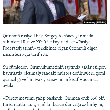
Русский
Українською
QOŞULIÑIZ!
Qırımnıñ rusiyeli başı Sergey Aksönov yarımada
sakinlerni Rusiye Künü ile hayırladı ve «Rusiye
Federatsiyasınıñ» terkibinde olğan Qırımnıñ diger
RFE/RS bütün saytları
irişmeleri aqta tarif etti.
Şu cümleden, Qırım ükümetiniñ saytında aşkâr etilgen
hayırlavda «içtimaiy saadaki müsbet deñişüvleri, gemi
qurucılığı ve himiyaviy sanayınıñ inkişafı» aqqında
aytıla.
«Kurort mevsimi yahşı başlandı. Qırımda endi 650 biñ
turist raatlandı. Qırımlılar bütün dünyağa öz birligini,