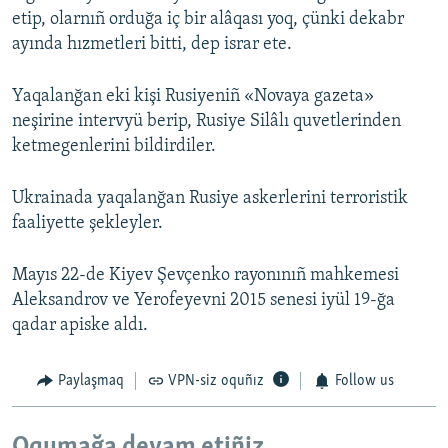
etip, olarnıñ orduğa iç bir alâqası yoq, çünki dekabr
ayında hızmetleri bitti, dep israr ete.
Yaqalanğan eki kişi Rusiyeniñ «Novaya gazeta»
neşirine intervyü berip, Rusiye Silâlı quvetlerinden
ketmegenlerini bildirdiler.
Ukrainada yaqalanğan Rusiye askerlerini terroristik
faaliyette şekleyler.
Mayıs 22-de Kiyev Şevçenko rayonınıñ mahkemesi
Aleksandrov ve Yerofeyevni 2015 senesi iyül 19-ğa
qadar apiske aldı.
Paylaşmaq
VPN-siz oquñız
Follow us
Oqumağa devam etiñiz