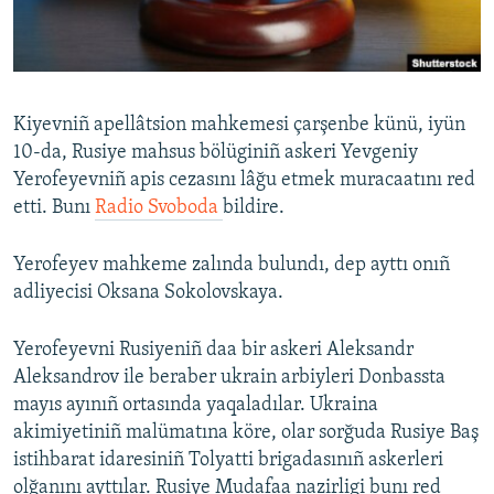
Русский
Українською
Kiyevniñ apellâtsion mahkemesi çarşenbe künü, iyün
QOŞULIÑIZ!
10-da, Rusiye mahsus bölüginiñ askeri Yevgeniy
Yerofeyevniñ apis cezasını lâğu etmek muracaatını red
etti. Bunı
Radio Svoboda
bildire.
RFE/RS bütün saytları
Yerofeyev mahkeme zalında bulundı, dep ayttı onıñ
adliyecisi Oksana Sokolovskaya.
Yerofeyevni Rusiyeniñ daa bir askeri Aleksandr
Aleksandrov ile beraber ukrain arbiyleri Donbassta
mayıs ayınıñ ortasında yaqaladılar. Ukraina
akimiyetiniñ malümatına köre, olar sorğuda Rusiye Baş
istihbarat idaresiniñ Tolyatti brigadasınıñ askerleri
olğanını ayttılar. Rusiye Mudafaa nazirligi bunı red