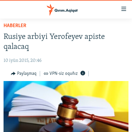
Link
açıqlığı
Esas
HABERLER
mündericege
HABERLER
Rusiye arbiyi Yerofeyev apiste
qaytmaq
SİYASET
Baş
qalacaq
İQTİSADİYAT
navigatsiyağa
qaytmaq
10 iyün 2015, 20:46
CEMİYET
Qıdıruvğa
MEDENİYET
Paylaşmaq
VPN-siz oquñız
qaytmaq
İNSAN AQLARI
VİDEO
SÜRET
BLOGLAR
FİKİR