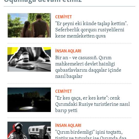
CEMİYET
"Er şeyni eki künde taşlap kettim".
Seferberlik qorqusı rusiyelilerni
kene memleketten quva
İNSAN AQLARI
Bir an – ve casussıñ. Qırım
mahkemeleri devlet hainligi
qabaatlavlarını daqqalar içinde
nasıl baqalar
CEMİYET
"Er kes qaça, er kes kete": cenk
Qırımdaki Rusiye turistlerine nasıl
barıp yetti
İNSAN AQLARI
"Qırım birdemligi" işini toqtattı,
tintüv ve tutuvlar ise Qırımda daa