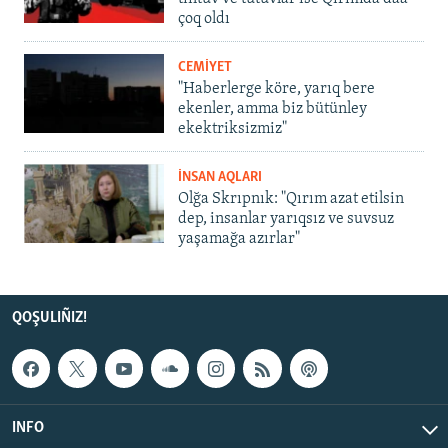
çoq oldı
CEMİYET
"Haberlerge köre, yarıq bere
ekenler, amma biz bütünley
ekektriksizmiz"
İNSAN AQLARI
Olğa Skrıpnık: "Qırım azat etilsin
dep, insanlar yarıqsız ve suvsuz
yaşamağa azırlar"
QOŞULIÑIZ!
INFO