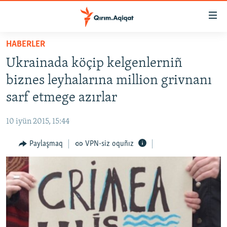
Link
açıqlığı
Esas
HABERLER
mündericege
HABERLER
Ukrainada köçip kelgenlerniñ
qaytmaq
SİYASET
Baş
biznes leyhalarına million grivnanı
İQTİSADİYAT
navigatsiyağa
sarf etmege azırlar
qaytmaq
CEMİYET
Qıdıruvğa
10 iyün 2015, 15:44
MEDENİYET
qaytmaq
Paylaşmaq
VPN-siz oquñız
İNSAN AQLARI
VİDEO
SÜRET
BLOGLAR
FİKİR