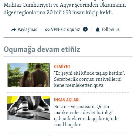
Muhtar Cumhuriyeti ve Aqyar şeerinden Ukrainanıñ
diger regionlarına 20 biñ 593 insan köçip keldi.
Paylaşmaq
VPN-siz oquñız
Follow us
Oqumağa devam etiñiz
CEMİYET
"Er şeyni eki künde taşlap kettim".
Seferberlik qorqusı rusiyelilerni
kene memleketten quva
İNSAN AQLARI
Bir an – ve casussıñ. Qırım
mahkemeleri devlet hainligi
qabaatlavlarını daqqalar içinde
nasıl baqalar