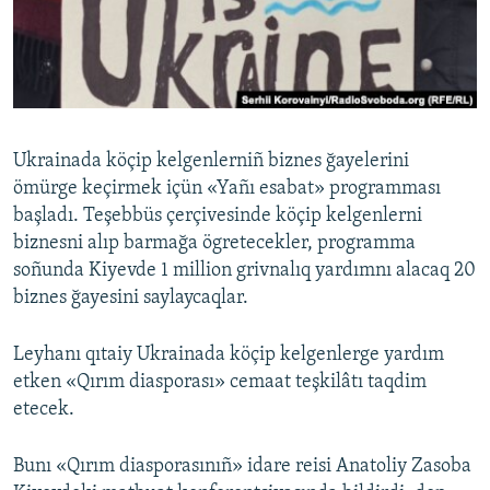
Русский
Українською
QOŞULIÑIZ!
Ukrainada köçip kelgenlerniñ biznes ğayelerini
ömürge keçirmek içün «Yañı esabat» programması
başladı. Teşebbüs çerçivesinde köçip kelgenlerni
RFE/RS bütün saytları
biznesni alıp barmağa ögretecekler, programma
soñunda Kiyevde 1 million grivnalıq yardımnı alacaq 20
biznes ğayesini saylaycaqlar.
Leyhanı qıtaiy Ukrainada köçip kelgenlerge yardım
etken «Qırım diasporası» cemaat teşkilâtı taqdim
etecek.
Bunı «Qırım diasporasınıñ» idare reisi Anatoliy Zasoba