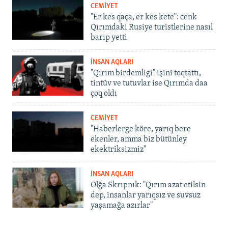
CEMİYET
"Er kes qaça, er kes kete": cenk
Qırımdaki Rusiye turistlerine nasıl
barıp yetti
İNSAN AQLARI
"Qırım birdemligi" işini toqtattı,
tintüv ve tutuvlar ise Qırımda daa
çoq oldı
CEMİYET
"Haberlerge köre, yarıq bere
ekenler, amma biz bütünley
ekektriksizmiz"
İNSAN AQLARI
Olğa Skrıpnık: "Qırım azat etilsin
dep, insanlar yarıqsız ve suvsuz
yaşamağa azırlar"