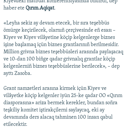
Kiyevdeki matbuat konferentsiyasında bildirdi, dep
haber ete
Qırım.Aqiqat
.
«Leyha sekiz ay devam etecek, bir sıra teşebbüs
ömürge keçirilecek, olarnıñ çerçivesinde eñ esası –
Kiyev ve Kiyev vilâyetine köçip kelgenlerge biznes
işine başlamaq içün biznes grantlarınıñ berilmesidir.
Million grivna biznes teşebbüsleri arasında paylaşacaq
ve 10-dan 100 biñge qadar grivnalıq grantlar köçip
kelgenlerniñ biznes teşebbüslerine berilecek», – dep
ayttı Zasoba.
Grant namzetleri arasına kirmek içün Kiyev ve
vilâyetke köçip kelgenler iyün 25-ke qadar OO «Qırım
diasporasına» ariza bermek kerekler, bundan soñra
teşkiliy komitet iştirakçilerni saylaycaq, eki ay
devamında ders alacaq tahminen 100 insan qabul
etilecektir.