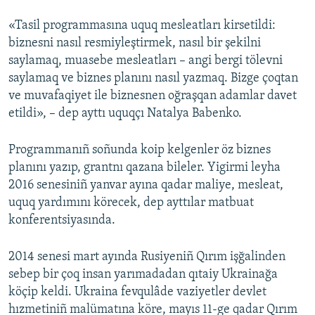
«Tasil programmasına uquq mesleatları kirsetildi:
biznesni nasıl resmiyleştirmek, nasıl bir şekilni
saylamaq, muasebe mesleatları – angi bergi tölevni
saylamaq ve biznes planını nasıl yazmaq. Bizge çoqtan
ve muvafaqiyet ile biznesnen oğraşqan adamlar davet
etildi», – dep ayttı uquqçı Natalya Babenko.
Programmanıñ soñunda koip kelgenler öz biznes
planını yazıp, grantnı qazana bileler. Yigirmi leyha
2016 senesiniñ yanvar ayına qadar maliye, mesleat,
uquq yardımını körecek, dep ayttılar matbuat
konferentsiyasında.
2014 senesi mart ayında Rusiyeniñ Qırım işğalinden
sebep bir çoq insan yarımadadan qıtaiy Ukrainağa
köçip keldi. Ukraina fevqulâde vaziyetler devlet
hızmetiniñ malümatına köre, mayıs 11-ge qadar Qırım