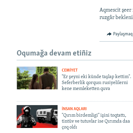
Aqmescit şeer 
ruzgâr bekleni
Paylaşmaq
Oqumağa devam etiñiz
CEMİYET
"Er şeyni eki künde taşlap kettim".
Seferberlik qorqusı rusiyelilerni
kene memleketten quva
İNSAN AQLARI
"Qırım birdemligi" işini toqtattı,
tintüv ve tutuvlar ise Qırımda daa
çoq oldı