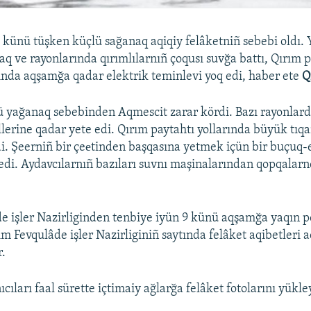
 künü tüşken küçlü sağanaq aqiqiy felâketniñ sebebi oldı.
aq ve rayonlarında qırımlılarnıñ çoqusı suvğa battı, Qırım 
nda aqşamğa qadar elektrik teminlevi yoq edi, haber ete
Q
 yağanaq sebebinden Aqmescit zarar kördi. Bazı rayonlard
lerine qadar yete edi. Qırım paytahtı yollarında büyük tıqa
i. Şeerniñ bir çeеtinden başqasına yetmek içün bir buçuq-e
di. Aydavcılarnıñ bazıları suvnı maşinalarından qopqalarn
e işler Nazirliginden tenbiye iyün 9 künü aqşamğa yaqın p
m Fevqulâde işler Nazirliginiñ saytında felâket aqibetleri 
r.
ıcıları faal sürette içtimaiy ağlarğa felâket fotolarını yükle