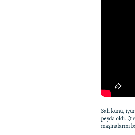
Salı künü, iyü
peyda oldı. Qı
maşinalarını b