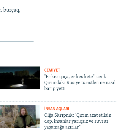
, burçaq,
px
width
CEMİYET
"Er kes qaça, er kes kete": cenk
Qırımdaki Rusiye turistlerine nasıl
barıp yetti
İNSAN AQLARI
Olğa Skrıpnık: "Qırım azat etilsin
dep, insanlar yarıqsız ve suvsuz
yaşamağa azırlar"