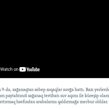
n 9-da, sağanaqtan sebep soqaqlar suvğa battı. Bazı yerlerd
rım paytahtınıñ sağanaq tertibatı suv aqımı ile küreşip olam
attırmaq havfından arabalarını qaldırmağa mecbur oldılar.