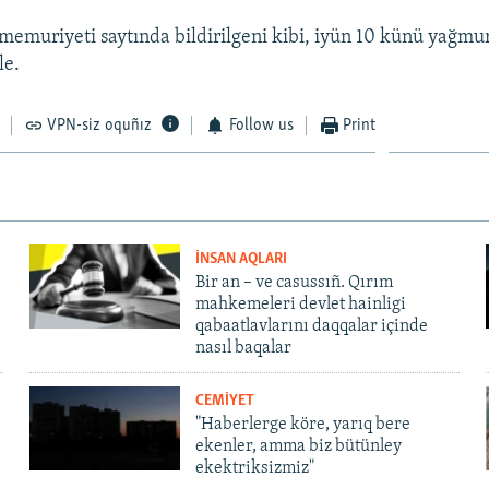
memuriyeti saytında bildirilgeni kibi, iyün 10 künü yağmur
le.
VPN-siz oquñız
Follow us
Print
İNSAN AQLARI
Bir an – ve casussıñ. Qırım
mahkemeleri devlet hainligi
qabaatlavlarını daqqalar içinde
nasıl baqalar
CEMİYET
"Haberlerge köre, yarıq bere
ekenler, amma biz bütünley
ekektriksizmiz"