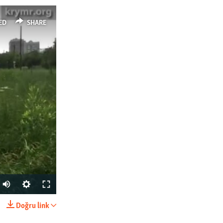
ED
SHARE
Doğru link
SHARE