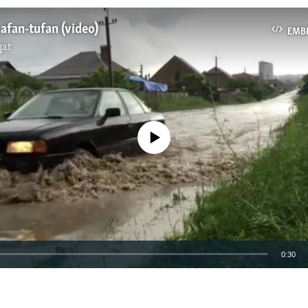
afan-tufan (video)
EMB
qat
No media source currently available
0:30
EMBED