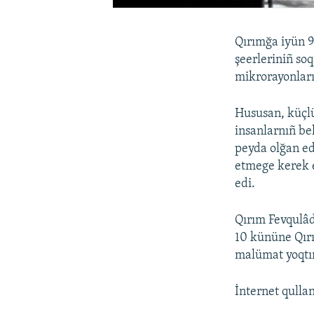
Qırımğa iyün 9
şeerleriniñ soq
mikrorayonları
Hususan, küçlü
insanlarnıñ bel
peyda olğan ed
etmege kerek e
edi.
Qırım Fevqulâd
10 kününe Qırı
malümat yoqtı
İnternet qullan