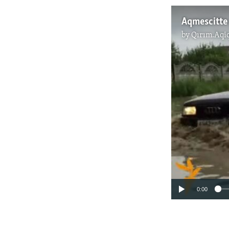
Aqmescitte 
by
Qırım.Aqi
0:00