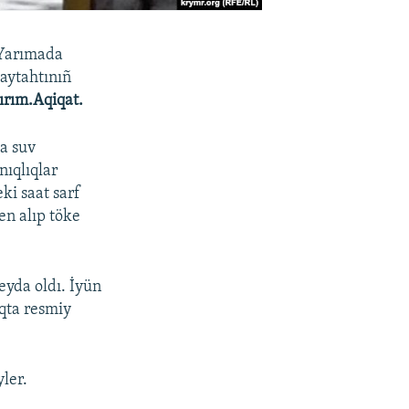
 Yarımada
paytahtınıñ
ırım.Aqiqat.
a suv
nıqlıqlar
ki saat sarf
en alıp töke
eyda oldı. İyün
aqta resmiy
yler.