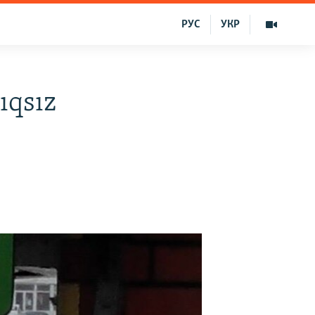
РУС
УКР
şıqsız