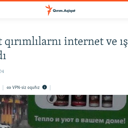
 qırımlılarnı internet ve ı
dı
:04
VPN-siz oquñız