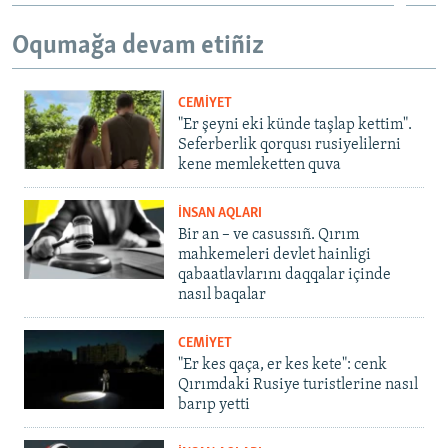
Oqumağa devam etiñiz
CEMİYET
"Er şeyni eki künde taşlap kettim".
Seferberlik qorqusı rusiyelilerni
kene memleketten quva
İNSAN AQLARI
Bir an – ve casussıñ. Qırım
mahkemeleri devlet hainligi
qabaatlavlarını daqqalar içinde
nasıl baqalar
CEMİYET
"Er kes qaça, er kes kete": cenk
Qırımdaki Rusiye turistlerine nasıl
barıp yetti