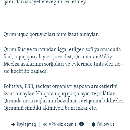
qarardan şikâyet etecegini red etmey.
Qırım uquq qoruyıcıları bunı izaatlamaylar.
Qırım Rusiye tarafından işğal etilgen soñ yarımadada
faal, uquq qorçalayıcı, jurnalist, Qırımtatar Milliy
Meclisi azalarınıñ sorğuları ve evlerinde tintüvler sıq-
sıq keçirilip başladı.
Politsiya, FSB, taqiqat organları yapqan areketlerini
izaatlamaylar. Halqara uquq qorçalayıcı teşkilâtlar
Qırımda insan aqlarınıñ bozulması artqanını bildireler.
Qırımnıñ şimdiki akimiyeti bunı inkâr ete.
Paylaşmaq
VPN-siz oquñız
Follow us