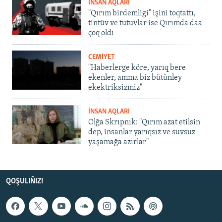
İNSAN AQLARI
"Qırım birdemligi" işini toqtattı,
tintüv ve tutuvlar ise Qırımda daa
çoq oldı
CEMİYET
"Haberlerge köre, yarıq bere
ekenler, amma biz bütünley
ekektriksizmiz"
İNSAN AQLARI
Olğa Skrıpnık: "Qırım azat etilsin
dep, insanlar yarıqsız ve suvsuz
yaşamağa azırlar"
QOŞULIÑIZ!