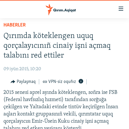
Link
açıqlığı
Esas
HABERLER
mündericege
HABERLER
Qırımda köteklengen uquq
qaytmaq
SİYASET
Baş
qorçalayıcınıñ cinaiy işni açmaq
İQTİSADİYAT
navigatsiyağa
talabını red ettiler
qaytmaq
CEMİYET
Qıdıruvğa
09 iyün 2015, 10:20
MEDENİYET
qaytmaq
Paylaşmaq
VPN-siz oquñız
İNSAN AQLARI
2015 senesi aprel ayında köteklengen, soñra ise FSB
VİDEO
(Federal havfsızlıq hızmeti) tarafından sorğuğa
SÜRET
çekilgen ve Yaltadaki evinde tintüv keçirilgen İnsan
BLOGLAR
aqları kontakt gruppasınıñ vekili, qırımtatar uquq
qorçalayıcısı Emir-Üsein Kuku cinaiy işni açmaq
FİKİR
talabını red etken vesiqanı kösterdi.