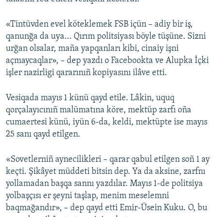
Русский
«Tintüvden evel köteklemek FSB içün – adiy bir iş,
Українською
qanunğa da uya... Qırım politsiyası böyle tüşüne. Sizni
urğan olsalar, maña yapqanları kibi, cinaiy işni
açmaycaqlar», – dep yazdı o Facebookta ve Alupka İçki
QOŞULIÑIZ!
işler nazirligi qararınıñ kopiyasını ilâve etti.
Vesiqada mayıs 1 künü qayd etile. Lâkin, uquq
RFE/RS bütün saytları
qorçalayıcınıñ malümatına köre, mektüp zarfı oña
cumaertesi künü, iyün 6-da, keldi, mektüpte ise mayıs
25 sanı qayd etilgen.
«Sovetlerniñ aynecilikleri – qarar qabul etilgen soñ 1 ay
keçti. Şikâyet müddeti bitsin dep. Ya da aksine, zarfnı
yollamadan başqa sannı yazdılar. Mayıs 1-de politsiya
yolbaşçısı er şeyni taşlap, menim meselemni
baqmağandır», – dep qayd etti Emir-Üsein Kuku. O, bu