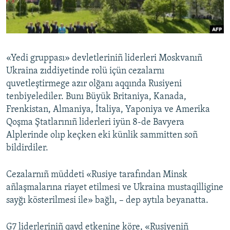
Русский
Українською
«Yedi gruppası» devletleriniñ liderleri Moskvanıñ
QOŞULIÑIZ!
Ukraina zıddiyetinde rolü içün cezalarnı
quvetleştirmege azır olğanı aqqında Rusiyeni
tenbiyelediler. Bunı Büyük Britaniya, Kanada,
Frenkistan, Almaniya, İtaliya, Yaponiya ve Amerika
RFE/RS bütün saytları
Qoşma Ştatlarınıñ liderleri iyün 8-de Bavyera
Alplerinde olıp keçken eki künlik sammitten soñ
bildirdiler.
Cezalarnıñ müddeti «Rusiye tarafından Minsk
añlaşmalarına riayet etilmesi ve Ukraina mustaqilligine
sayğı kösterilmesi ile» bağlı, – dep aytıla beyanatta.
G7 liderleriniñ qayd etkenine köre, «Rusiyeniñ