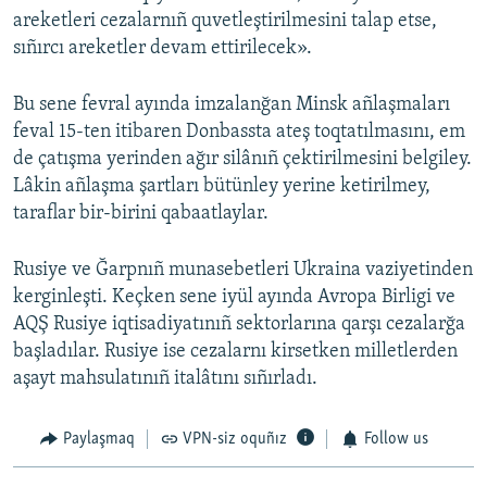
areketleri cezalarnıñ quvetleştirilmesini talap etse,
sıñırcı areketler devam ettirilecek».
Bu sene fevral ayında imzalanğan Minsk añlaşmaları
feval 15-ten itibaren Donbassta ateş toqtatılmasını, em
de çatışma yerinden ağır silânıñ çektirilmesini belgiley.
Lâkin añlaşma şartları bütünley yerine ketirilmey,
taraflar bir-birini qabaatlaylar.
Rusiye ve Ğarpnıñ munasebetleri Ukraina vaziyetinden
kerginleşti. Keçken sene iyül ayında Avropa Birligi ve
AQŞ Rusiye iqtisadiyatınıñ sektorlarına qarşı cezalarğa
başladılar. Rusiye ise cezalarnı kirsetken milletlerden
aşayt mahsulatınıñ italâtını sıñırladı.
Paylaşmaq
VPN-siz oquñız
Follow us