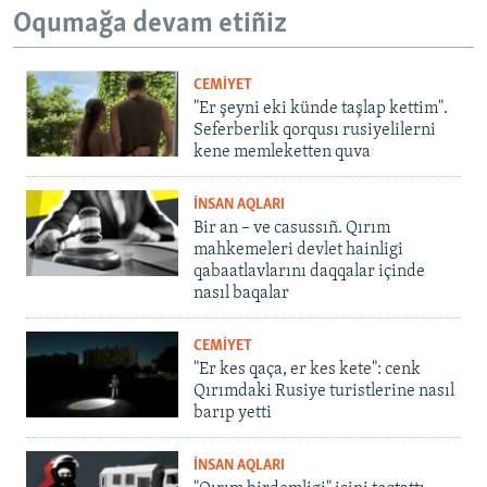
Oqumağa devam etiñiz
CEMİYET
"Er şeyni eki künde taşlap kettim".
Seferberlik qorqusı rusiyelilerni
kene memleketten quva
İNSAN AQLARI
Bir an – ve casussıñ. Qırım
mahkemeleri devlet hainligi
qabaatlavlarını daqqalar içinde
nasıl baqalar
CEMİYET
"Er kes qaça, er kes kete": cenk
Qırımdaki Rusiye turistlerine nasıl
barıp yetti
İNSAN AQLARI