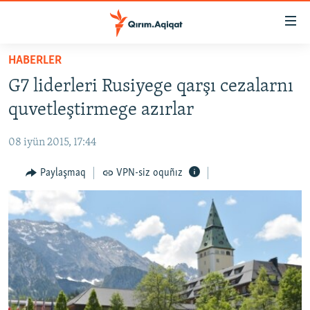
Link
açıqlığı
Esas
HABERLER
mündericege
HABERLER
G7 liderleri Rusiyege qarşı cezalarnı
qaytmaq
SİYASET
Baş
quvetleştirmege azırlar
İQTİSADİYAT
navigatsiyağa
qaytmaq
08 iyün 2015, 17:44
CEMİYET
Qıdıruvğa
MEDENİYET
Paylaşmaq
VPN-siz oquñız
qaytmaq
İNSAN AQLARI
VİDEO
SÜRET
BLOGLAR
FİKİR