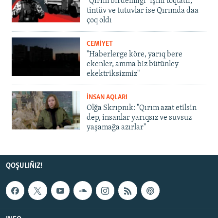
"Qırım birdemligi" işini toqtattı,
tintüv ve tutuvlar ise Qırımda daa
çoq oldı
CEMİYET
"Haberlerge köre, yarıq bere
ekenler, amma biz bütünley
ekektriksizmiz"
İNSAN AQLARI
Olğa Skrıpnık: "Qırım azat etilsin
dep, insanlar yarıqsız ve suvsuz
yaşamağa azırlar"
QOŞULIÑIZ!