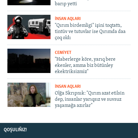
barıp yetti
İNSAN AQLARI
"Qırım birdemligi" işini toqtattı,
tintüv ve tutuvlar ise Qırımda daa
çoq oldı
CEMİYET
"Haberlerge köre, yarıq bere
ekenler, amma biz bütünley
ekektriksizmiz"
İNSAN AQLARI
Olğa Skrıpnık: "Qırım azat etilsin
dep, insanlar yarıqsız ve suvsuz
yaşamağa azırlar"
QOŞULIÑIZ!