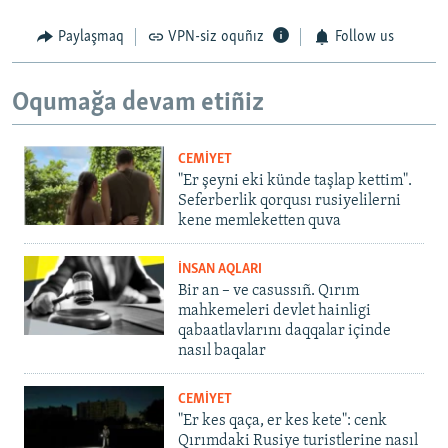
Paylaşmaq
VPN-siz oquñız
Follow us
Oqumağa devam etiñiz
CEMİYET
"Er şeyni eki künde taşlap kettim".
Seferberlik qorqusı rusiyelilerni
kene memleketten quva
İNSAN AQLARI
Bir an – ve casussıñ. Qırım
mahkemeleri devlet hainligi
qabaatlavlarını daqqalar içinde
nasıl baqalar
CEMİYET
"Er kes qaça, er kes kete": cenk
Qırımdaki Rusiye turistlerine nasıl