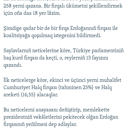
258 yerni qazana. Bir firqalı ükümetni şekillendirmek
içün oña daa 18 yer lâzim.
Şimdige qadar bir de bir firqa Erdoğannıñ firqası ile
koalitsiyağa qoşulmaq istegenini bildirmedi.
Saylavlarnıñ neticelerine köre, Türkiye parlamentiniñ
baş kurd firqası da keçti, o, reylerniñ 13 fayızını
qazandı.
İlk neticelerge köre, ekinci ve üçünci yerni muhalifet
Cumhuriyet Halq firqası (tahminen 25%) ve Halq
areketi (16,55) alacaqlar.
Bu neticelerni anayasanı deñiştirip, memlekette
prezidentniñ vekâletlerini pekitecek olğan Erdoğan
firqasınıñ yeñilmesi dep adlaylar.