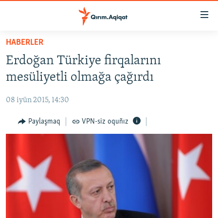
Link
açıqlığı
Esas
HABERLER
mündericege
HABERLER
Erdoğan Türkiye firqalarını
qaytmaq
SİYASET
Baş
mesüliyetli olmağa çağırdı
İQTİSADİYAT
navigatsiyağa
qaytmaq
08 iyün 2015, 14:30
CEMİYET
Qıdıruvğa
MEDENİYET
Paylaşmaq
VPN-siz oquñız
qaytmaq
İNSAN AQLARI
VİDEO
SÜRET
BLOGLAR
FİKİR