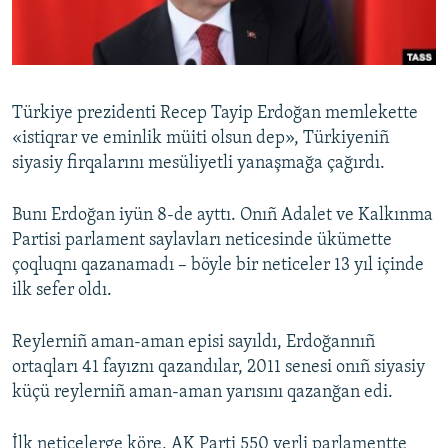
Русский
Українською
Türkiye prezidenti Recep Tayip Erdoğan memlekette
QOŞULIÑIZ!
«istiqrar ve eminlik müiti olsun dep», Türkiyeniñ
siyasiy firqalarını mesüliyetli yanaşmağa çağırdı.
Bunı Erdoğan iyün 8-de ayttı. Onıñ Adalet ve Kalkınma
RFE/RS bütün saytları
Partisi parlament saylavları neticesinde ükümette
çoqluqnı qazanamadı – böyle bir neticeler 13 yıl içinde
ilk sefer oldı.
Reylerniñ aman-aman episi sayıldı, Erdoğannıñ
ortaqları 41 fayıznı qazandılar, 2011 senesi onıñ siyasiy
küçü reylerniñ aman-aman yarısını qazanğan edi.
İlk neticelerge köre, AK Parti 550 yerli parlamentte