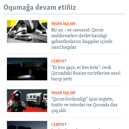
Oqumağa devam etiñiz
İNSAN AQLARI
Bir an – ve casussıñ. Qırım
mahkemeleri devlet hainligi
qabaatlavlarını daqqalar içinde
nasıl baqalar
CEMİYET
"Er kes qaça, er kes kete": cenk
Qırımdaki Rusiye turistlerine nasıl
barıp yetti
İNSAN AQLARI
"Qırım birdemligi" işini toqtattı,
tintüv ve tutuvlar ise Qırımda daa
çoq oldı
CEMİYET