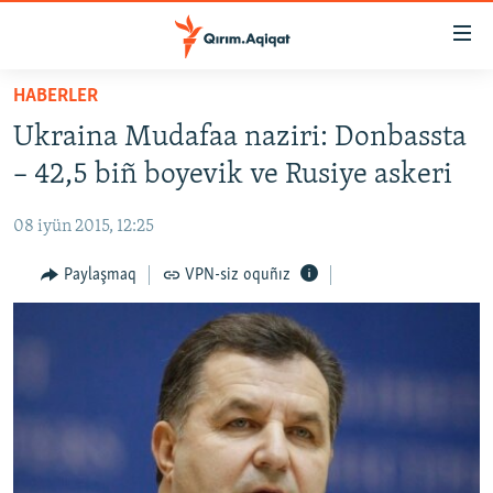
Link
açıqlığı
Esas
HABERLER
mündericege
HABERLER
Ukraina Mudafaa naziri: Donbassta
qaytmaq
SİYASET
Baş
– 42,5 biñ boyevik ve Rusiye askeri
İQTİSADİYAT
navigatsiyağa
qaytmaq
08 iyün 2015, 12:25
CEMİYET
Qıdıruvğa
MEDENİYET
Paylaşmaq
VPN-siz oquñız
qaytmaq
İNSAN AQLARI
VİDEO
SÜRET
BLOGLAR
FİKİR