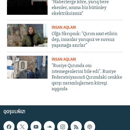
"Haberlerge köre, yarıq bere
ekenler, amma biz bütünley
ekektriksizmiz"
İNSAN AQLARI
Olğa Skrıpnık: "Qırım azat etilsin
dep, insanlar yarıqsız ve suvsuz
yaşamağa azırlar"
İNSAN AQLARI
"Rusiye Qırımda onı
istemegenlerini bile edi". Rusiye
Federatsiyasınıñ Qırımdaki cenkke
qarşı narazılıqlarnen küreşi
aqqında
QOŞULIÑIZ!