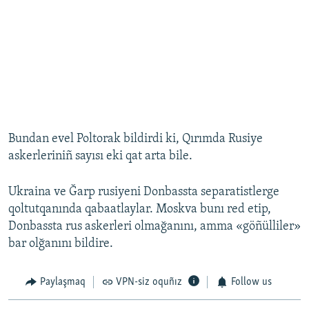
Bundan evel Poltorak bildirdi ki, Qırımda Rusiye
askerleriniñ sayısı eki qat arta bile.
Ukraina ve Ğarp rusiyeni Donbassta separatistlerge
qoltutqanında qabaatlaylar. Moskva bunı red etip,
Donbassta rus askerleri olmağanını, amma «göñülliler»
bar olğanını bildire.
Paylaşmaq
VPN-siz oquñız
Follow us