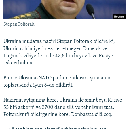
Русский
Українською
Stepan Poltorak
QOŞULIÑIZ!
Ukraina mudafaa naziri Stepan Poltorak bildire ki,
Ukraina akimiyeti nezaret etmegen Donetsk ve
Lugansk vilâyetlerinde 42,5 biñ boyevik ve Rusiye
RFE/RS bütün saytları
askeri buluna.
Bunı o Ukraina-NATO parlamentlerara şurasınıñ
toplaşuvında iyün 8-de bildirdi.
Nazirniñ aytqanına köre, Ukraina ile sıñır boyu Rusiye
55 biñ askerni ve 3700 dane silâ ve tehnikanı tuta.
Poltoraknıñ bildirgenine köre, Donbassta silâ çoq.