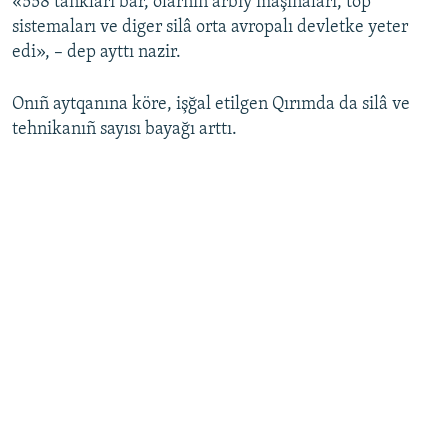
«558 tankları bar, olarnıñ arbiy maşinaları, top
sistemaları ve diger silâ orta avropalı devletke yeter
edi», – dep ayttı nazir.
Onıñ aytqanına köre, işğal etilgen Qırımda da silâ ve
tehnikanıñ sayısı bayağı arttı.