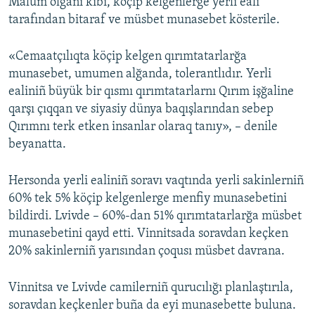
Malüm olğanı kibi, köçip kelgenlerge yerli eali
tarafından bitaraf ve müsbet munasebet kösterile.
«Cemaatçılıqta köçip kelgen qırımtatarlarğa
munasebet, umumen alğanda, tolerantlıdır. Yerli
ealiniñ büyük bir qısmı qırımtatarlarnı Qırım işğaline
qarşı çıqqan ve siyasiy dünya baqışlarından sebep
Qırımnı terk etken insanlar olaraq tanıy», – denile
beyanatta.
Hersonda yerli ealiniñ soravı vaqtında yerli sakinlerniñ
60% tek 5% köçip kelgenlerge menfiy munasebetini
bildirdi. Lvivde – 60%-dan 51% qırımtatarlarğa müsbet
munasebetini qayd etti. Vinnitsada soravdan keçken
20% sakinlerniñ yarısından çoqusı müsbet davrana.
Vinnitsa ve Lvivde camilerniñ qurucılığı planlaştırıla,
soravdan keçkenler buña da eyi munasebette buluna.