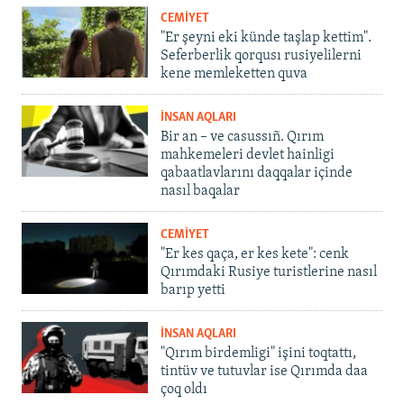
CEMİYET
"Er şeyni eki künde taşlap kettim".
Seferberlik qorqusı rusiyelilerni
kene memleketten quva
İNSAN AQLARI
Bir an – ve casussıñ. Qırım
mahkemeleri devlet hainligi
qabaatlavlarını daqqalar içinde
nasıl baqalar
CEMİYET
"Er kes qaça, er kes kete": cenk
Qırımdaki Rusiye turistlerine nasıl
barıp yetti
İNSAN AQLARI
"Qırım birdemligi" işini toqtattı,
tintüv ve tutuvlar ise Qırımda daa
çoq oldı