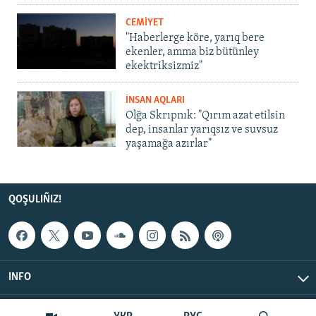
CEMİYET
"Haberlerge köre, yarıq bere
ekenler, amma biz bütünley
ekektriksizmiz"
İNSAN AQLARI
Olğa Skrıpnık: "Qırım azat etilsin
dep, insanlar yarıqsız ve suvsuz
yaşamağa azırlar"
QOŞULIÑIZ!
INFO
© Qırım.Aqiqat, 2026 | All Rights Reserved.