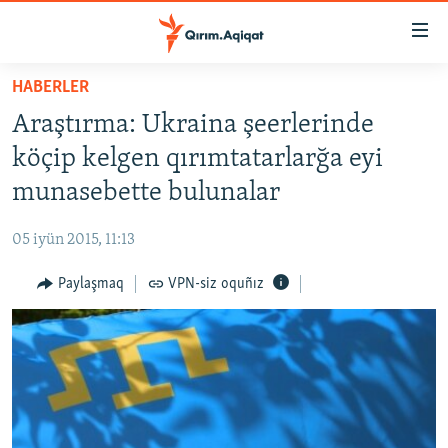
Link
açıqlığı
Esas
HABERLER
mündericege
HABERLER
Araştırma: Ukraina şeerlerinde
qaytmaq
SİYASET
Baş
köçip kelgen qırımtatarlarğa eyi
İQTİSADİYAT
navigatsiyağa
munasebette bulunalar
qaytmaq
CEMİYET
Qıdıruvğa
05 iyün 2015, 11:13
MEDENİYET
qaytmaq
Paylaşmaq
VPN-siz oquñız
İNSAN AQLARI
VİDEO
SÜRET
BLOGLAR
FİKİR