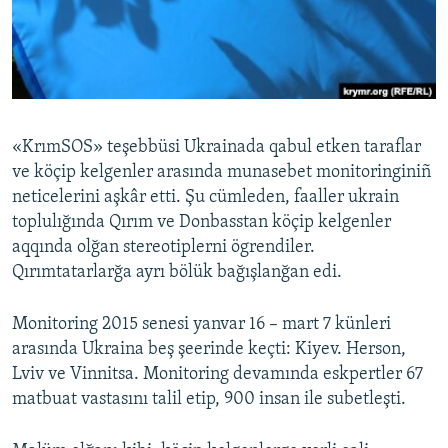
Русский
Українською
QOŞULIÑIZ!
«KrımSOS» teşebbüsi Ukrainada qabul etken taraflar
ve köçip kelgenler arasında munasebet monitoringiniñ
neticelerini aşkâr etti. Şu cümleden, faaller ukrain
RFE/RS bütün saytları
toplulığında Qırım ve Donbasstan köçip kelgenler
aqqında olğan stereotiplerni ögrendiler.
Qırımtatarlarğa ayrı bölük bağışlanğan edi.
Monitoring 2015 senesi yanvar 16 – mart 7 künleri
arasında Ukraina beş şeerinde keçti: Kiyev. Herson,
Lviv ve Vinnitsa. Monitoring devamında eskpertler 67
matbuat vastasını talil etip, 900 insan ile subetleşti.