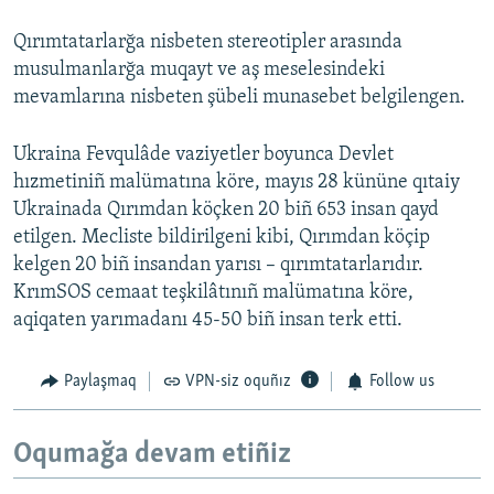
Qırımtatarlarğa nisbeten stereotipler arasında
musulmanlarğa muqayt ve aş meselesindeki
mevamlarına nisbeten şübeli munasebet belgilengen.
Ukraina Fevqulâde vaziyetler boyunca Devlet
hızmetiniñ malümatına köre, mayıs 28 kününe qıtaiy
Ukrainada Qırımdan köçken 20 biñ 653 insan qayd
etilgen. Mecliste bildirilgeni kibi, Qırımdan köçip
kelgen 20 biñ insandan yarısı – qırımtatarlarıdır.
KrımSOS cemaat teşkilâtınıñ malümatına köre,
aqiqaten yarımadanı 45-50 biñ insan terk etti.
Paylaşmaq
VPN-siz oquñız
Follow us
Oqumağa devam etiñiz