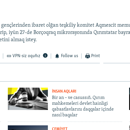
r gençlerinden ibaret olğan teşkiliy komitet Aqmescit mem
erip, iyün 27-de Borçoqraq mikrorayonında Qırımtatar bayr
tini almaq istey.
VPN-siz oquñız
Follow us
Print
İNSAN AQLARI
Bir an – ve casussıñ. Qırım
mahkemeleri devlet hainligi
qabaatlavlarını daqqalar içinde
nasıl baqalar
CEMİYET