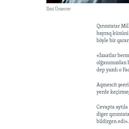
İlmi Ümerov
Qırımtatar Mil
bayraq kününi 
böyle bir qarar
«İzaatlar berm
olğanımızdan bi
dep yazdı o Fa
Aqmescit şeeri
yerde keçirme
Cevapta aytıla
diger qırımtata
bildirgen edi».