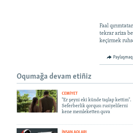
Faal qırımtata
tekrar ariza b
keçirmek ruhse
Paylaşmaq
Oqumağa devam etiñiz
CEMİYET
"Er şeyni eki künde taşlap kettim".
Seferberlik qorqusı rusiyelilerni
kene memleketten quva
İNSAN AQLARI