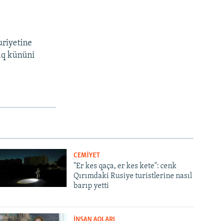
uriyetine
aq kününi
CEMİYET
"Er kes qaça, er kes kete": cenk
Qırımdaki Rusiye turistlerine nasıl
barıp yetti
İNSAN AQLARI