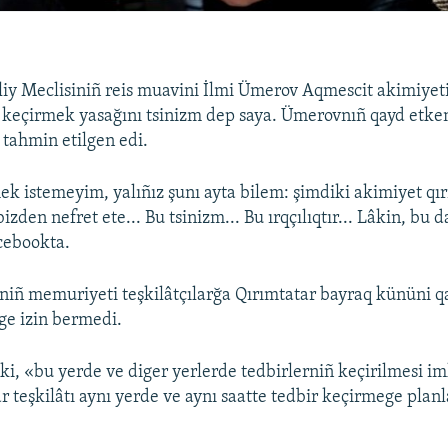
liy Meclisiniñ reis muavini İlmi Ümerov Aqmescit akimiyet
keçirmek yasağını tsinizm dep saya. Ümerovnıñ qayd etke
 tahmin etilgen edi.
ek istemeyim, yalıñız şunı ayta bilem: şimdiki akimiyet qı
zden nefret ete... Bu tsinizm... Bu ırqçılıqtır... Lâkin, bu da
cebookta.
niñ memuriyeti teşkilâtçılarğa Qırımtatar bayraq kününi q
ge izin bermedi.
 ki, «bu yerde ve diger yerlerde tedbirlerniñ keçirilmesi i
r teşkilâtı aynı yerde ve aynı saatte tedbir keçirmege planl