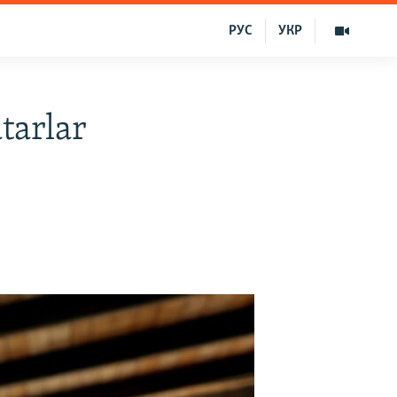
РУС
УКР
tarlar