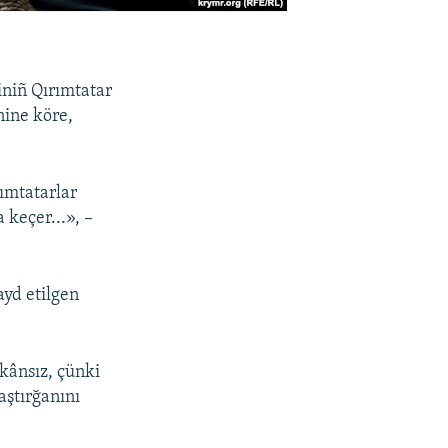
iniñ Qırımtatar
nine köre,
rımtatarlar
 keçer...», –
ayd etilgen
mkânsız, çünki
aştırğanını