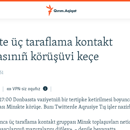
e üç taraflama kontakt
sınıñ körüşüvi keçe
51
VPN-siz oquñız
 17:00 Donbassta vaziyetniñ bir tertipke ketirilmesi boyunc
sı Minskte körüşe. Bunı Twitterde Aqrusiye Tış işler nazirli
ca üç taraflama kontakt gruppası Minsk toplaşuvları netic
başçılarınıñ maruzalarını diñley», – denile beyanatta.