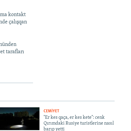
lama kontakt
mde çalışqan
kününden
t tarafları
CEMİYET
"Er kes qaça, er kes kete": cenk
Qırımdaki Rusiye turistlerine nasıl
barıp yetti