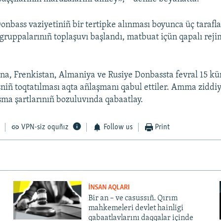
onbass vaziyetiniñ bir tertipke alınması boyunca üç taraf
 gruppalarınıñ toplaşuvı başlandı, matbuat içün qapalı reji
na, Frenkistan, Almaniya ve Rusiye Donbassta fevral 15 
niñ toqtatılması aqta añlaşmanı qabul ettiler. Amma ziddiye
aşma şartlarınıñ bozuluvında qabaatlay.
VPN-siz oquñız
Follow us
Print
İNSAN AQLARI
Bir an – ve casussıñ. Qırım
mahkemeleri devlet hainligi
qabaatlavlarını daqqalar içinde