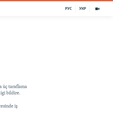
РУС
УКР
a üç taraflama
gi bildire.
esinde iş