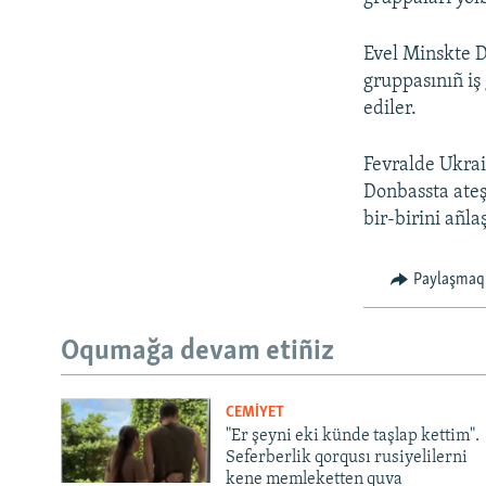
Evel Minskte D
gruppasınıñ iş
ediler.
Fevralde Ukrai
Donbassta ateş
bir-birini añl
Paylaşmaq
Oqumağa devam etiñiz
CEMİYET
"Er şeyni eki künde taşlap kettim".
Seferberlik qorqusı rusiyelilerni
kene memleketten quva