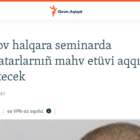
v halqara seminarda
atarlarnıñ mahv etüvi aqq
etecek
:40
VPN-siz oquñız