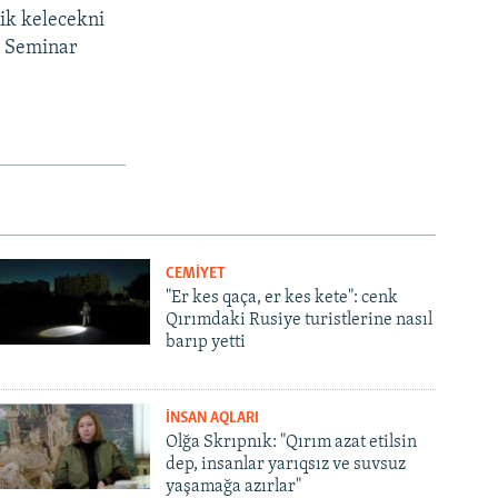
tik kelecekni
. Seminar
CEMİYET
"Er kes qaça, er kes kete": cenk
Qırımdaki Rusiye turistlerine nasıl
barıp yetti
İNSAN AQLARI
Olğa Skrıpnık: "Qırım azat etilsin
dep, insanlar yarıqsız ve suvsuz
yaşamağa azırlar"