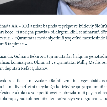
nada ХХ – ХХI asırlar başında teşviqat ve kütleviy öldürü
rı keçe. «Іstoriçna pravda» bildirgeni kibi, seminarnıñ dör
evzusı – «Qırımtatar medeniyetiniñ yoq etüvi meselesinde 
ınıñ taqılması».
asında: Gülnara Bekirova (qırımtatarlar halqınıñ genotsid
hsus komissiyası, Ukraina) ve Qırımtatar Milliy Meclis rei
ıñ deputatı Refat Çubarov.
kere etilecek mevzular: «Rafail Lemkin – «genotsid» ıstı
a ilk milliy nefretni meydanğa ketirüvine qarşı qanunnıñ m
fesinde «kulak» ve «petlürovets» obrazlarınıñ peyda olma
i olaraq «yeudi obrazınıñ» demоnizatsiya ve degumanizats