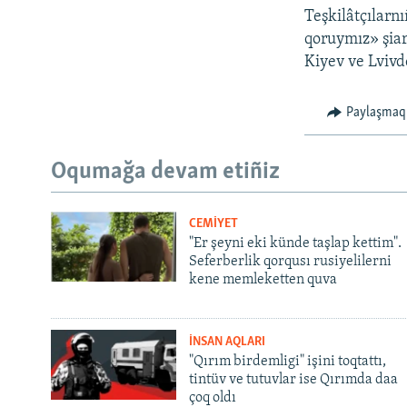
Teşkilâtçılarn
qoruymız» şiar
Kiyev ve Lvivd
Paylaşmaq
Oqumağa devam etiñiz
CEMİYET
"Er şeyni eki künde taşlap kettim".
Seferberlik qorqusı rusiyelilerni
kene memleketten quva
İNSAN AQLARI
"Qırım birdemligi" işini toqtattı,
tintüv ve tutuvlar ise Qırımda daa
çoq oldı