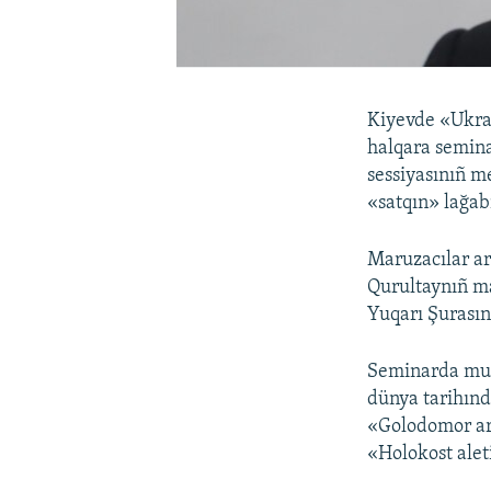
Kiyevde «Ukrai
halqara semina
sessiyasınıñ m
«satqın» lağab
Maruzacılar ar
Qurultaynıñ ma
Yuqarı Şurasın
Seminarda muza
dünya tarihınd
«Golodomor ar
«Holokost alet