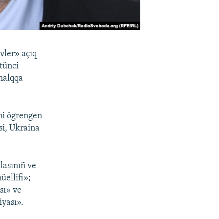
vler» açıq
tünci
halqqa
ini ögrengen
si, Ukraina
lasınıñ ve
üellifi»;
sı» ve
iyası».