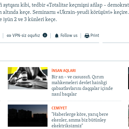
ıñ aytqanı kibi, tedbir «Totalitar keçmişni añlap – demokra
ı altında keçe. Seminarnı «Ukrain-yeudi körüşüvi» keçire
e iyün 2 ve 3 künleri keçe.
VPN-siz oquñız
Follow us
Print
İNSAN AQLARI
Bir an – ve casussıñ. Qırım
mahkemeleri devlet hainligi
qabaatlavlarını daqqalar içinde
nasıl baqalar
CEMİYET
"Haberlerge köre, yarıq bere
ekenler, amma biz bütünley
ekektriksizmiz"