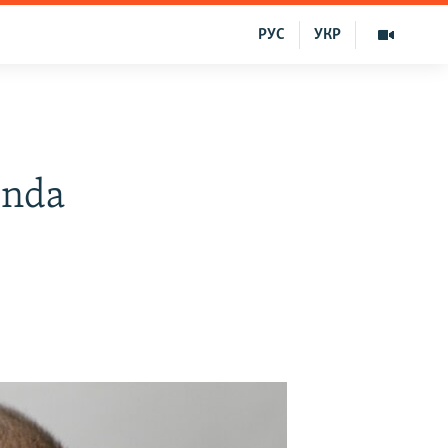
РУС
УКР
ında