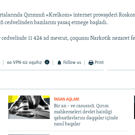
ortalarında Qırımnıñ «Krelkom» internet provayderi Rosk
ıñ cedvelinden bazılarını yasaq etmege başladı.
edvelinde 11 424 ad mevcut, çoqusını Narkotik nezaret fe
VPN-siz oquñız
Follow us
Print
İNSAN AQLARI
Bir an – ve casussıñ. Qırım
mahkemeleri devlet hainligi
qabaatlavlarını daqqalar içinde
nasıl baqalar