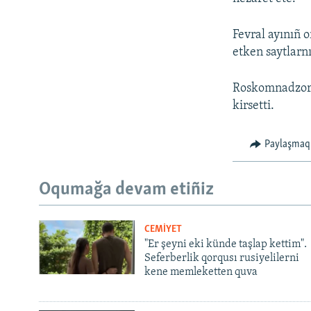
Fevral ayınıñ 
etken saytlarn
Roskomnadzor c
kirsetti.
Paylaşmaq
Oqumağa devam etiñiz
CEMİYET
"Er şeyni eki künde taşlap kettim".
Seferberlik qorqusı rusiyelilerni
kene memleketten quva