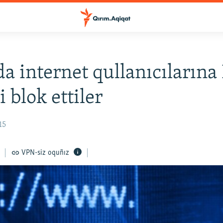
a internet qullanıcılarına
i blok ettiler
15
VPN-siz oquñız