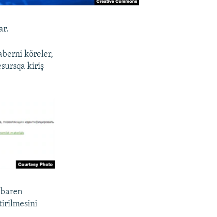
ar.
berni köreler,
sursqa kiriş
ibaren
irilmesini