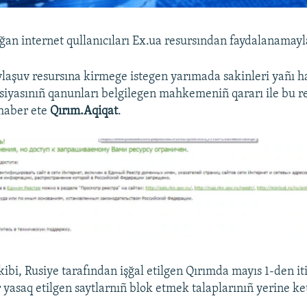
an internet qullanıcıları Ex.ua resursından faydalanamayl
aşuv resursına kirmege istegen yarımada sakinleri yañı ha
siyasınıñ qanunları belgilegen mahkemeniñ qararı ile bu re
 haber ete
Qırım.Aqiqat
.
ibi, Rusiye tarafından işğal etilgen Qırımda mayıs 1-den it
asaq etilgen saytlarnıñ blok etmek talaplarınıñ yerine ket