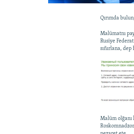
Qırımda bulunğ
Malümatnı payl
Rusiye Federat
sıñırlana, dep
Malüm olğanı k
Roskomnadzor y
nezaret ete.