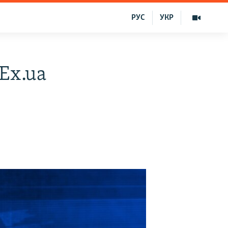
РУС
УКР
 Ex.ua