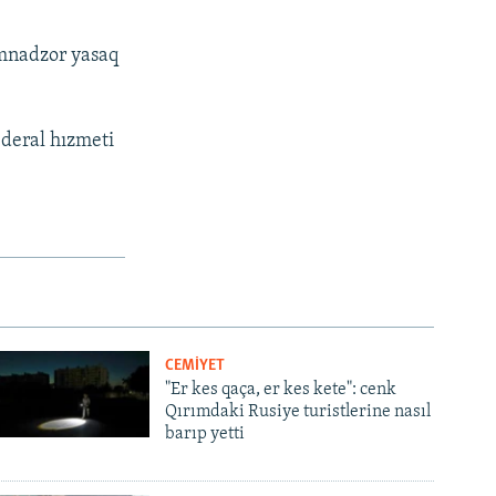
omnadzor yasaq
deral hızmeti
CEMİYET
"Er kes qaça, er kes kete": cenk
Qırımdaki Rusiye turistlerine nasıl
barıp yetti