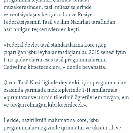
programma leyhaları Qırımda cemaat
muzakeresinden, tasil müessiselerinde
Русский
retsentsiyalaşuv ketişatından ve Rusiye
Українською
Federatsiyasınıñ Tasil ve ilim Nazirligi tarafından
azırlanılğan teşkerüvlerden keçti.
QOŞULIÑIZ!
«Federal devlet tasil standartlarına köre işlep
çıqarılğan işbu leyhalar tasdiqlanıldı. 2015 senesi iyün
1-ne qadar olarnı esas tasil programmalarınıñ
RFE/RS bütün saytları
Cedveline kirsetecekler», – denile beyanatta.
Qırım Tasil Nazirliginde deyler ki, işbu programmalar
esasında yarımada mekteplerinde 1-11 sınıflarında
«qırımtatar ve ukrain tilleriniñ ögretüvi em tuvğan, em
ve tuvğan olmağan kibi keçirilecek».
İleride, nazirlikniñ malümatına köre, işbu
programmalar negizinde qırımtatar ve ukrain tili ve