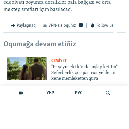
edebiyatı boyunca derslikler bala bağçası ve orta
mektep sınıfları içün basılacaq.
Paylaşmaq
VPN-siz oquñız
Follow us
Oqumağa devam etiñiz
CEMİYET
"Er şeyni eki künde taşlap kettim".
Seferberlik qorqusı rusiyelilerni
kene memleketten quva
İNSAN AQLARI
УКР
РУС
Bir an – ve casussıñ. Qırım
mahkemeleri devlet hainligi
qabaatlavlarını daqqalar içinde
nasıl baqalar
Qıdırmaq