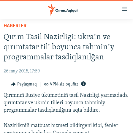
Link
açıqlığı
Esas
HABERLER
mündericege
HABERLER
Qırım Tasil Nazirligi: ukrain ve
qaytmaq
SİYASET
Baş
qırımtatar tili boyunca tahminiy
İQTİSADİYAT
navigatsiyağa
programmalar tasdiqlanılğan
qaytmaq
CEMİYET
Qıdıruvğa
26 may 2015, 17:59
MEDENİYET
qaytmaq
Paylaşmaq
VPN-siz oquñız
İNSAN AQLARI
Qırımnıñ Rusiye ükümetiniñ tasil Nazirligi yarımadada
VİDEO
qırımtatar ve ukrain tilleri boyunca tahminiy
SÜRET
programmalar tasdiqlanılğanı aqta bildire.
BLOGLAR
Nazirlikniñ matbuat hızmeti bildirgeni kibi, fenler
FİKİR