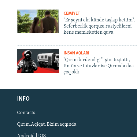
CEMİYET
"Er şeyni eki künde taşlap kettim".
Seferberlik qorqusı rusiyelilerni
kene memleketten quva
İNSAN AQLARI
"Qırım birdemligi" işini toqtattı,
tintüv ve tutuvlar ise Qırımda daa
çoq oldı
Русский
INFO
Українською
Contacts
QOŞULIÑIZ!
Qırım.Aqiqat. Bizim aqqında
Android | iOS