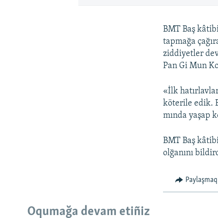
BMT Baş kâtib
tapmağa çağıra
ziddiyetler de
Pan Gi Mun Kor
«İlk hatırlavl
köterile edik.
mında yaşap ke
BMT Baş kâtibi
olğanını bildir
Paylaşmaq
Oqumağa devam etiñiz