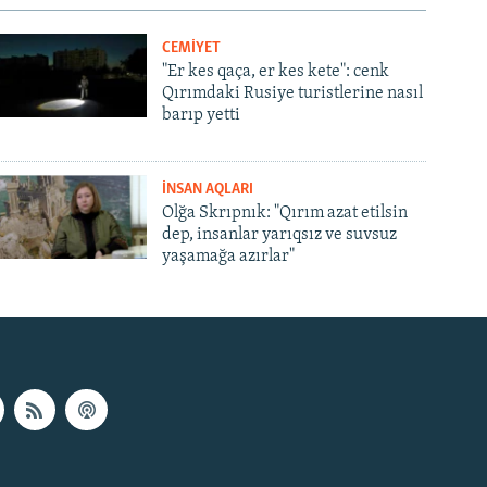
CEMİYET
"Er kes qaça, er kes kete": cenk
Qırımdaki Rusiye turistlerine nasıl
barıp yetti
İNSAN AQLARI
Olğa Skrıpnık: "Qırım azat etilsin
dep, insanlar yarıqsız ve suvsuz
yaşamağa azırlar"