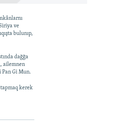
imkânlarnı
Siriya ve
qışta bulunıp,
stında dağğa
m, ailemnen
i Pan Gi Mun.
ı tapmaq kerek