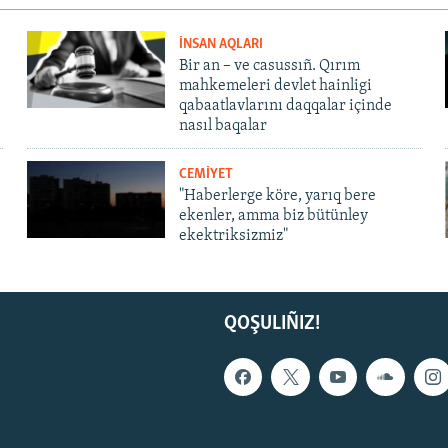
İNSAN AQLARI
Bir an – ve casussıñ. Qırım
mahkemeleri devlet hainligi
qabaatlavlarını daqqalar içinde
nasıl baqalar
CEMİYET
"Haberlerge köre, yarıq bere
ekenler, amma biz bütünley
ekektriksizmiz"
QOŞULIÑIZ!