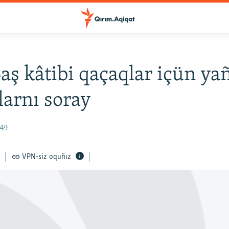
ş kâtibi qaçaqlar içün ya
arnı soray
:49
VPN-siz oquñız