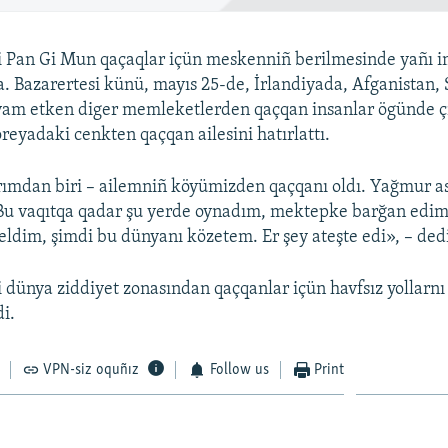
i Pan Gi Mun qaçaqlar içün meskenniñ berilmesinde yañı 
. Bazarertesi künü, mayıs 25-de, İrlandiyada, Afganistan, 
vam etken diger memleketlerden qaçqan insanlar ögünde çı
eyadaki cenkten qaçqan ailesini hatırlattı.
arımdan biri – ailemniñ köyümizden qaçqanı oldı. Yağmur a
 Bu vaqıtqa qadar şu yerde oynadım, mektepke barğan edi
ldim, şimdi bu dünyanı közetem. Er şey ateşte edi», – ded
 dünya ziddiyet zonasından qaçqanlar içün havfsız yollarn
di.
VPN-siz oquñız
Follow us
Print