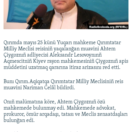
Русский
Українською
QOŞULIÑIZ!
Qırımda mayıs 25 künü Yuqarı mahkeme Qırımtatar
Milliy Meclisi reisiniñ yaqalanğan muavini Ahtem
Çiygoznıñ adliyecisi Aleksandr Lesovoynınñ
Aqmescitniñ Kiyev rayon mahkemesiniñ Çiygoznıñ apis
RFE/RS bütün saytları
müddetini uzatmaq qararına itiraz arizasını red etti.
Bunı Qırım.Aqiqatqa Qırımtatar Milliy Meclisiniñ reis
muavini Nariman Celâl bildirdi.
Onıñ malümatına köre, Ahtem Çiygoznıñ özü
mahkemede bulunmay edi. Mahkemede advokat,
prokuror, ömür arqadaşı, tatası ve Meclis zenaatdaşları
bulunğan edi.