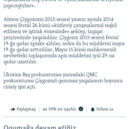
çıqacaqtırlar».
Аhtem Çiygozoznı 2015 senesi yanvar ayında 2014
senesi fevral 26 künü «kütleviy çatışmalarnıñ teşkil
etilmesi ve iştirak etmesinde» şeklep, taqiqat
çerçivesinde yaqaladılar. Çiygoznı 2015 senesi fevral
19-ğa qadar apiske aldılar, soñra da bu müddetni mayıs
19-ğa qadar arttırdılar. Mayıs 15 künü mahkemeniñ
nevbetteki toplaşuvında apis müddetini iyül 29-na
qadar uzattılar.
Ukraina Baş prokuraturası yanındaki QMC
prokuraturası Çiygoznıñ qanunsız yaqalanuvı boyunca
cinaiy işni açtı.
Paylaşmaq
VPN-siz oquñız
Follow us
Oqumağa devam etiñiz