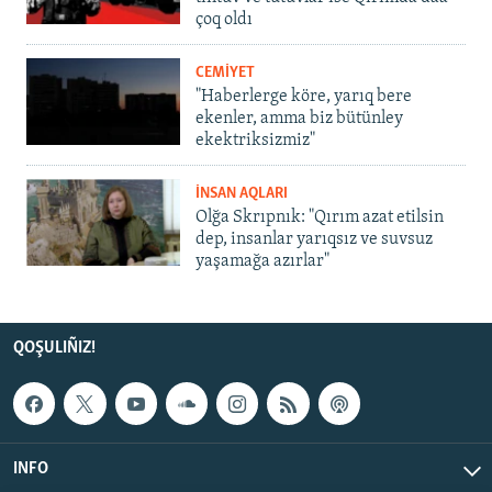
çoq oldı
CEMİYET
"Haberlerge köre, yarıq bere
ekenler, amma biz bütünley
ekektriksizmiz"
İNSAN AQLARI
Olğa Skrıpnık: "Qırım azat etilsin
dep, insanlar yarıqsız ve suvsuz
yaşamağa azırlar"
QOŞULIÑIZ!
INFO