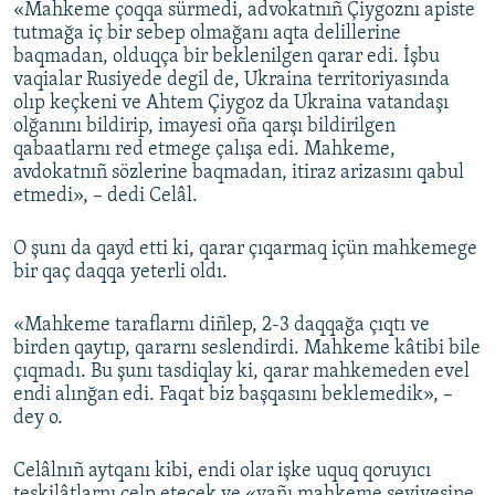
«Mahkeme çoqqa sürmedi, advokatnıñ Çiygoznı apiste
tutmağa iç bir sebep olmağanı aqta delillerine
baqmadan, olduqça bir beklenilgen qarar edi. İşbu
vaqialar Rusiyede degil de, Ukraina territoriyasında
olıp keçkeni ve Ahtem Çiygoz da Ukraina vatandaşı
olğanını bildirip, imayesi oña qarşı bildirilgen
qabaatlarnı red etmege çalışa edi. Mahkeme,
avdokatnıñ sözlerine baqmadan, itiraz arizasını qabul
etmedi», – dedi Celâl.
O şunı da qayd etti ki, qarar çıqarmaq içün mahkemege
bir qaç daqqa yeterli oldı.
«Mahkeme taraflarnı diñlep, 2-3 daqqağa çıqtı ve
birden qaytıp, qararnı seslendirdi. Mahkeme kâtibi bile
çıqmadı. Bu şunı tasdiqlay ki, qarar mahkemeden evel
endi alınğan edi. Faqat biz başqasını beklemedik», –
dey o.
Celâlnıñ aytqanı kibi, endi olar işke uquq qoruyıcı
teşkilâtlarnı celp etecek ve «yañı mahkeme seviyesine