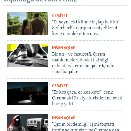
CEMİYET
"Er şeyni eki künde taşlap kettim".
Seferberlik qorqusı rusiyelilerni
kene memleketten quva
İNSAN AQLARI
Bir an – ve casussıñ. Qırım
mahkemeleri devlet hainligi
qabaatlavlarını daqqalar içinde
nasıl baqalar
CEMİYET
"Er kes qaça, er kes kete": cenk
Qırımdaki Rusiye turistlerine nasıl
barıp yetti
İNSAN AQLARI
"Qırım birdemligi" işini toqtattı,
tintüv ve tutuvlar ise Qırımda daa