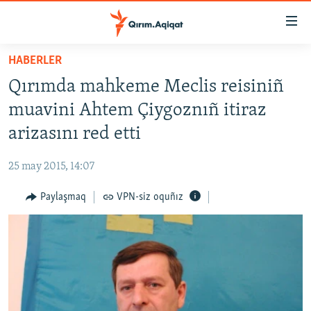
Link
açıqlığı
Esas
HABERLER
mündericege
HABERLER
Qırımda mahkeme Meclis reisiniñ
qaytmaq
SİYASET
Baş
muavini Ahtem Çiygoznıñ itiraz
İQTİSADİYAT
navigatsiyağa
arizasını red etti
qaytmaq
CEMİYET
Qıdıruvğa
25 may 2015, 14:07
MEDENİYET
qaytmaq
Paylaşmaq
VPN-siz oquñız
İNSAN AQLARI
VİDEO
SÜRET
BLOGLAR
FİKİR