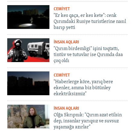
CEMİYET
"Er kes qaça, er kes kete": cenk
Qırımdaki Rusiye turistlerine nasıl
barıp yetti
İNSAN AQLARI
"Qırım birdemligi" işini toqtattı,
tintüv ve tutuvlar ise Qırımda daa
çoq oldı
CEMİYET
"Haberlerge köre, yarıq bere
ekenler, amma biz bütünley
ekektriksizmiz"
İNSAN AQLARI
Olğa Skrıpnık: "Qırım azat etilsin
dep, insanlar yarıqsız ve suvsuz
yaşamağa azırlar"