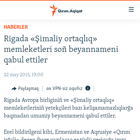
Link
açıqlığı
Esas
HABERLER
mündericege
HABERLER
Rigada «Şimaliy ortaqlıq»
qaytmaq
SİYASET
Baş
memleketleri soñ beyannameni
İQTİSADİYAT
navigatsiyağa
qabul ettiler
qaytmaq
CEMİYET
Qıdıruvğa
22 may 2015, 19:00
MEDENİYET
qaytmaq
Paylaşmaq
VPN-siz oquñız
İNSAN AQLARI
Rigada Avropa birliginiñ ve «Şimaliy ortaqlıq»
VİDEO
memleketleriniñ yetekçileri bazı kelişamamazlıqlarğa
SÜRET
baqmadan umumiy beyannameni qabul ettiler.
BLOGLAR
Evel bildirilgeni kibi, Ermenistan ve Aqrusiye «Qırım
FİKİR