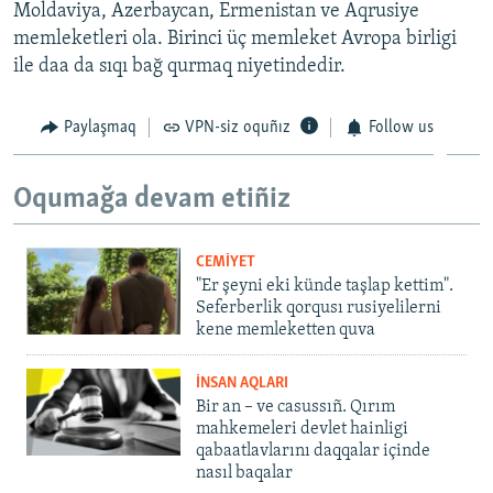
Moldaviya, Azerbaycan, Ermenistan ve Aqrusiye
memleketleri ola. Birinci üç memleket Avropa birligi
ile daa da sıqı bağ qurmaq niyetindedir.
Paylaşmaq
VPN-siz oquñız
Follow us
Oqumağa devam etiñiz
CEMİYET
"Er şeyni eki künde taşlap kettim".
Seferberlik qorqusı rusiyelilerni
kene memleketten quva
İNSAN AQLARI
Bir an – ve casussıñ. Qırım
mahkemeleri devlet hainligi
qabaatlavlarını daqqalar içinde
nasıl baqalar