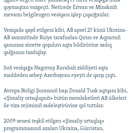
işğali» degen ibare yazılacaq er türlü vesiqağa imza
qoymaqtan vazgeçti. Neticede Erivan ve Minskniñ
Русский
mevamı belgilengen vesiqanı işlep çıqarğanlar.
Українською
Vesiqada qayd etilgeni kibi, AB aprel 27 künü Ukraina-
QOŞULIÑIZ!
AB sammitinde Ruiye tarafından Qırım ve Aqyarnıñ
qanunsız sürette qoşuluvı aqta bildirüvine sadıq
qalğanını tasdiqlay.
RFE/RS bütün saytları
Soñ vesiqağa Nagornıy Karabah ziddiyeti aqta
maddeden sebep Azerbaycan eyeyti de qarşı çıqtı.
Avropa Birligi Şurasınıñ başı Donald Tusk aqtqanı kibi,
«Şimaliy ortaqlıqnıñ» bütün memleketleri AB ülkeleri
ile viza rejiminiñ sadeleştirüvine qol tuttılar.
2009 senesi teşkil etilgen «Şimaliy ortaqlıq»
programmasınıñ azaları Ukraina, Gürcistan,