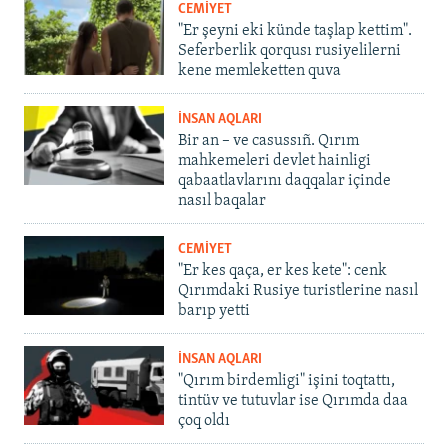
CEMİYET
"Er şeyni eki künde taşlap kettim".
Seferberlik qorqusı rusiyelilerni
kene memleketten quva
İNSAN AQLARI
Bir an – ve casussıñ. Qırım
mahkemeleri devlet hainligi
qabaatlavlarını daqqalar içinde
nasıl baqalar
CEMİYET
"Er kes qaça, er kes kete": cenk
Qırımdaki Rusiye turistlerine nasıl
barıp yetti
İNSAN AQLARI
"Qırım birdemligi" işini toqtattı,
tintüv ve tutuvlar ise Qırımda daa
çoq oldı