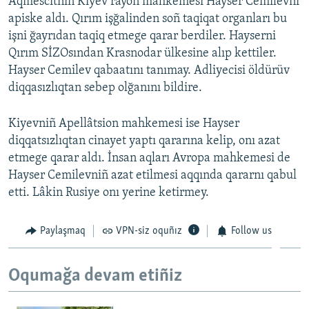
Aqmescitniñ Kiyev rayon mahkemesi Hayser Cemilevni
apiske aldı. Qırım işğalinden soñ taqiqat organları bu
işni ğayrıdan taqiq etmege qarar berdiler. Hayserni
Qırım SİZOsından Krasnodar ülkesine alıp kettiler.
Hayser Cemilev qabaatını tanımay. Adliyecisi öldürüv
diqqasızlıqtan sebep olğanını bildire.
Kiyevniñ Apellâtsion mahkemesi ise Hayser
diqqatsızlıqtan cinayet yaptı qararına kelip, onı azat
etmege qarar aldı. İnsan aqları Avropa mahkemesi de
Hayser Cemilevniñ azat etilmesi aqqında qararnı qabul
etti. Lâkin Rusiye onı yerine ketirmey.
Paylaşmaq
VPN-siz oquñız
Follow us
Oqumağa devam etiñiz