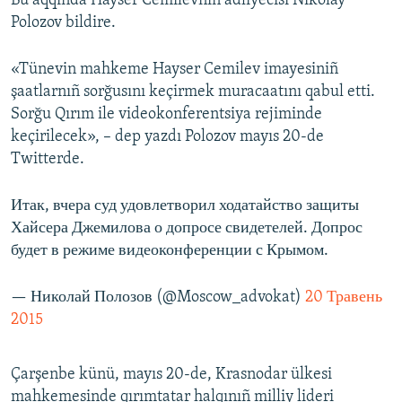
Bu aqqında Hayser Cemilevniñ adliyecisi Nikolay
Polozov bildire.
Русский
Українською
«Tünevin mahkeme Hayser Cemilev imayesiniñ
şaatlarnıñ sorğusını keçirmek muracaatını qabul etti.
QOŞULIÑIZ!
Sorğu Qırım ile videokonferentsiya rejiminde
keçirilecek», – dep yazdı Polozov mayıs 20-de
Twitterde.
RFE/RS bütün saytları
Итак, вчера суд удовлетворил ходатайство защиты
Хайсера Джемилова о допросе свидетелей. Допрос
будет в режиме видеоконференции с Крымом.
— Николай Полозов (@Moscow_advokat)
20 Травень
2015
Çarşenbe künü, mayıs 20-de, Krasnodar ülkesi
mahkemesinde qırımtatar halqınıñ milliy lideri