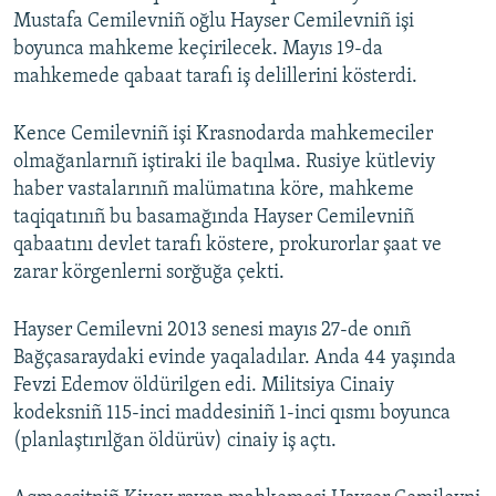
Mustafa Cemilevniñ oğlu Hayser Cemilevniñ işi
boyunca mahkeme keçirilecek. Mayıs 19-da
mahkemede qabaat tarafı iş delillerini kösterdi.
Kence Cemilevniñ işi Krasnodarda mahkemeciler
olmağanlarnıñ iştiraki ile baqılмa. Rusiye kütleviy
haber vastalarınıñ malümatına köre, mahkeme
taqiqatınıñ bu basamağında Hayser Cemilevniñ
qabaatını devlet tarafı köstere, prokurorlar şaat ve
zarar körgenlerni sorğuğa çekti.
Hayser Cemilevni 2013 senesi mayıs 27-de onıñ
Bağçasaraydaki evinde yaqaladılar. Anda 44 yaşında
Fevzi Edemov öldürilgen edi. Militsiya Cinaiy
kodeksniñ 115-inci maddesiniñ 1-inci qısmı boyunca
(planlaştırılğan öldürüv) cinaiy iş açtı.