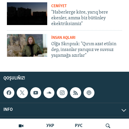
CEMİYET
"Haberlerge köre, yarıq bere
ekenler, amma biz bütünley
ekektriksizmiz"
İNSAN AQLARI
Olğa Skrıpnık: "Qırım azat etilsin
dep, insanlar yarıqsız ve suvsuz
yaşamağa azırlar"
QOŞULIÑIZ!
INFO
© Qırım.Aqiqat, 2026 | All Rights Reserved.
УКР
РУС