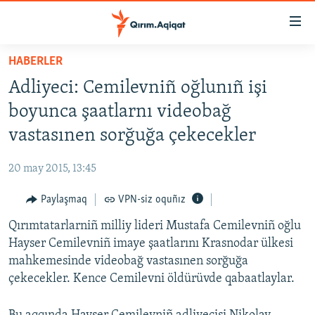
Link
açıqlığı
Esas
HABERLER
mündericege
HABERLER
Adliyeci: Cemilevniñ oğlunıñ işi
qaytmaq
SİYASET
Baş
boyunca şaatlarnı videobağ
İQTİSADİYAT
navigatsiyağa
vastasınen sorğuğa çekecekler
qaytmaq
CEMİYET
Qıdıruvğa
20 may 2015, 13:45
MEDENİYET
qaytmaq
Paylaşmaq
VPN-siz oquñız
İNSAN AQLARI
Qırımtatarlarniñ milliy lideri Mustafa Cemilevniñ oğlu
VİDEO
Hayser Cemilevniñ imaye şaatlarını Krasnodar ülkesi
SÜRET
mahkemesinde videobağ vastasınen sorğuğa
BLOGLAR
çekecekler. Kence Cemilevni öldürüvde qabaatlaylar.
FİKİR