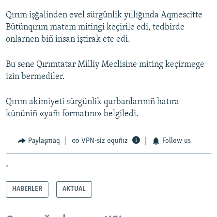
Qırım işğalinden evel sürgünlik yıllığında Aqmescitte
Bütünqırım matem mitingi keçirile edi, tedbirde
onlarnen biñ insan iştirak ete edi.
Bu sene Qırımtatar Milliy Meclisine miting keçirmege
izin bermediler.
Qırım akimiyeti sürgünlik qurbanlarınıñ hatıra
kününiñ «yañı formatını» belgiledi.
Paylaşmaq
VPN-siz oquñız
Follow us
*
HABERLER
AKTUAL