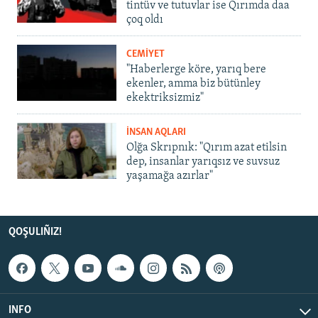
tintüv ve tutuvlar ise Qırımda daa
çoq oldı
CEMİYET
"Haberlerge köre, yarıq bere
ekenler, amma biz bütünley
ekektriksizmiz"
İNSAN AQLARI
Olğa Skrıpnık: "Qırım azat etilsin
dep, insanlar yarıqsız ve suvsuz
yaşamağa azırlar"
QOŞULIÑIZ!
INFO