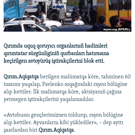
Русский
Українською
QOŞULIÑIZ!
Qırımda uquq qoruyıcı organlarnıñ hadimleri
qırımtatar sürgünliginiñ qurbanları hatırasına
keçirilgen avtoyürüş iştirakçilerini blok etti.
RFE/RS bütün saytları
Qırım.Aqiqatqa
berilgen malümatqa köre, tahminen 60
insannı yaqalap, Pavlenko soqağındaki rayon bölügine
alıp kettiler. İlk malümatqa köre, aktsiyanıñ çağına
yetmegen iştirakçilerini yaqalamadılar.
«Avtobusnı gençlerimiznen toldurıp, rayon bölügine
alıp kettiler. Ayvanlarnı kibi yüklediler», – dep ayttı
şaatlardan biri
Qırım.Aqiqatqa
.