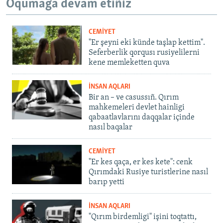
Oqumağa devam etiñiz
CEMİYET
"Er şeyni eki künde taşlap kettim".
Seferberlik qorqusı rusiyelilerni
kene memleketten quva
İNSAN AQLARI
Bir an – ve casussıñ. Qırım
mahkemeleri devlet hainligi
qabaatlavlarını daqqalar içinde
nasıl baqalar
CEMİYET
"Er kes qaça, er kes kete": cenk
Qırımdaki Rusiye turistlerine nasıl
barıp yetti
İNSAN AQLARI
"Qırım birdemligi" işini toqtattı,