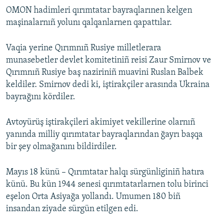
OMON hadimleri qırımtatar bayraqlarınen kelgen
maşinalarnıñ yolunı qalqanlarnen qapattılar.
Vaqia yerine Qırımnıñ Rusiye milletlerara
munasebetler devlet komitetiniñ reisi Zaur Smirnov ve
Qırımnıñ Rusiye baş naziriniñ muavini Ruslan Balbek
keldiler. Smirnov dedi ki, iştirakçiler arasında Ukraina
bayrağını kördiler.
Avtoyürüş iştirakçileri akimiyet vekillerine olarnıñ
yanında milliy qırımtatar bayraqlarından ğayrı başqa
bir şey olmağanını bildirdiler.
Mayıs 18 künü – Qırımtatar halqı sürgünliginiñ hatıra
künü. Bu kün 1944 senesi qırımtatarlarnen tolu birinci
eşelon Orta Asiyağa yollandı. Umumen 180 biñ
insandan ziyade sürgün etilgen edi.