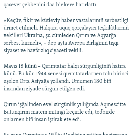
qasevet çekkenini daa bir kere hatırlattı.
«Keçüv, fikir ve kütleviy haber vastalarınıñ serbestligi
ürmet etilmeli. Halqara uquq qorçalayıcı teşkilâtlarnıñ
vekilleri Ukraina, şu cümleden Qırım ve Aqyarğa
serbest kirmeli», – dep ayta Avropa Birliginiñ tışqı
siyaset ve havfsızlıq siyaseti vekili.
Mayıs 18 künü – Qırımtatar halqı sürgünliginiñ hatıra
künü. Bu kün 1944 senesi qırımtatarlarnen tolu birinci
eşelon Orta Asiyağa yollandı. Umumen 180 biñ
insandan ziyade sürgün etilgen edi.
Qırım işğalinden evel sürgünlik yıllığında Aqmescitte
Bütünqırım matem mitingi keçirile edi, tedbirde
onlarnen biñ insan iştirak ete edi.