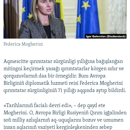
Русский
Українською
QOŞULIÑIZ!
Federica Mogherini
Aqmescitte qırımtatar sürgünligi yıllığına bağışlanğan
RFE/RS bütün saytları
mitingni keçirmek yasağı qırımtatarlar körgen sıñır ve
qorquzuvlarnıñ daa bir örnegidir. Bunı Avropa
Birliginiñ diplomatik hızmeti reisi Federica Mogherini
qırımtatar sürgünliginiñ 71 yıllığı aqqında aytıp bildirdi.
«Tarihlarınıñ facialı devri edi», – dep qayd ete
Mogherini. O, Avropa Birligi Rusiyeniñ Qırım işğalinden
soñ milliy azlıqlarnıñ aq-uquqlarını bozuv ve umumen
insan aqlarınıñ vaziyeti kerginleşkeninden sebep