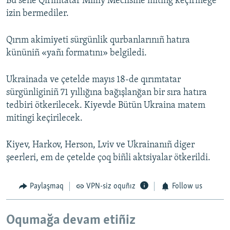
Bu sene Qırımtatar Milliy Meclisine miting keçirmege
izin bermediler.
Qırım akimiyeti sürgünlik qurbanlarınıñ hatıra
kününiñ «yañı formatını» belgiledi.
Ukrainada ve çetelde mayıs 18-de qırımtatar
sürgünliginiñ 71 yıllığına bağışlanğan bir sıra hatıra
tedbiri ötkerilecek. Kiyevde Bütün Ukraina matem
mitingi keçirilecek.
Kiyev, Harkov, Herson, Lviv ve Ukrainanıñ diger
şeerleri, em de çetelde çoq biñli aktsiyalar ötkerildi.
Paylaşmaq
VPN-siz oquñız
Follow us
Oqumağa devam etiñiz