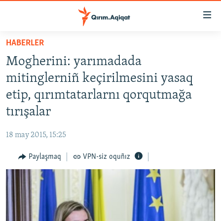
Link
açıqlığı
Esas
HABERLER
mündericege
HABERLER
Mogherini: yarımadada
qaytmaq
SİYASET
Baş
mitinglerniñ keçirilmesini yasaq
İQTİSADİYAT
navigatsiyağa
etip, qırımtatarlarnı qorqutmağa
qaytmaq
CEMİYET
tırışalar
Qıdıruvğa
MEDENİYET
qaytmaq
18 may 2015, 15:25
İNSAN AQLARI
Paylaşmaq
VPN-siz oquñız
VİDEO
SÜRET
BLOGLAR
FİKİR