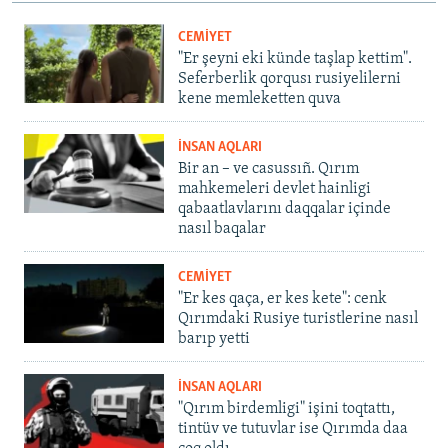
CEMİYET
"Er şeyni eki künde taşlap kettim".
Seferberlik qorqusı rusiyelilerni
kene memleketten quva
İNSAN AQLARI
Bir an – ve casussıñ. Qırım
mahkemeleri devlet hainligi
qabaatlavlarını daqqalar içinde
nasıl baqalar
CEMİYET
"Er kes qaça, er kes kete": cenk
Qırımdaki Rusiye turistlerine nasıl
barıp yetti
İNSAN AQLARI
"Qırım birdemligi" işini toqtattı,
tintüv ve tutuvlar ise Qırımda daa