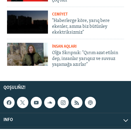
çoq oldı
CEMİYET
"Haberlerge köre, yarıq bere
ekenler, amma biz bütünley
ekektriksizmiz"
İNSAN AQLARI
Olğa Skrıpnık: "Qırım azat etilsin
dep, insanlar yarıqsız ve suvsuz
yaşamağa azırlar"
QOŞULIÑIZ!
INFO